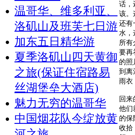
话，
温哥华、维多利亚、
该。
还有
洛矶山及班芙七日游
水，
加东五日精华游
所有
要再
夏季洛矶山四天黄御
的照
之旅(保证住宿路易
到离
雨衣
丝湖堡垒大酒店)
回来
魅力无穷的温哥华
他们
中国烟花队今绽放黄
的保
收拾
河之旅