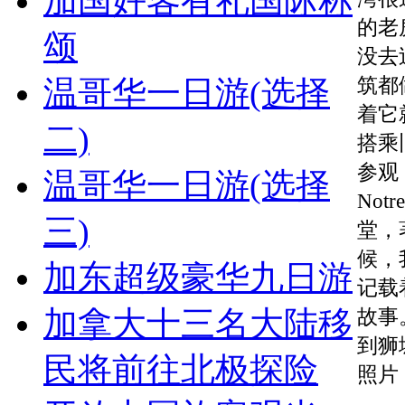
加国好客有礼国际称
的老
颂
没去
筑都
温哥华一日游(选择
着它
二)
搭乘
参观
温哥华一日游(选择
No
三)
堂，
候，
加东超级豪华九日游
记载
加拿大十三名大陆移
故事
到狮
民将前往北极探险
照片