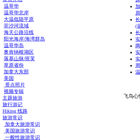
温哥华
加
温哥华北岸
原
大温低陆平原
菲沙河流域
(
海天公路沿线
长
阳光海岸/海湾群岛
温哥华岛
奥肯纳根湖区
实
落基山脉/班芙
实
草原省份
加拿大东部
美国
景点照片
视频专辑
飞鸟心
主题旅游
旅行游记
Hiking 线路
旅游常识
加拿大旅游常识
美国旅游常识
一般性旅游常识