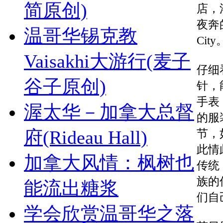
简原创)
店，
夜奔
温哥华锡克教
City
Vaisakhi大游行(麦子
仔细
谷子原创)
针，
手表
渥太华－加拿大总督
的服
府(Rideau Hall)
节，
此情
加拿大风情：枫树也
传统
族的
能流出糖浆
们自
学会欣赏温哥华之落