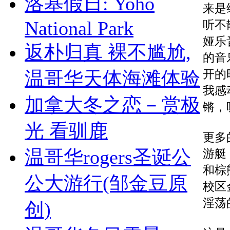
洛基假日: Yoho
来是
National Park
听不
娅乐
返朴归真 裸不尴尬,
的音
开的
温哥华天体海滩体验
我感
加拿大冬之恋－赏极
锵，
光 看驯鹿
更多
温哥华rogers圣诞公
游艇，
和棕
公大游行(邹金豆原
校区
淫荡
创)