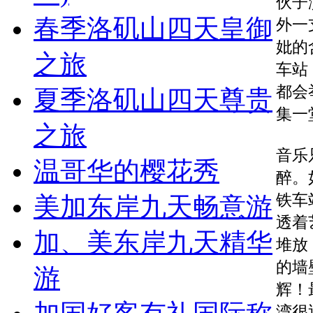
伙子演
春季洛矶山四天皇御
外一
妣的
之旅
车站
都会
夏季洛矶山四天尊贵
集一
之旅
音乐
温哥华的樱花秀
醉。
铁车
美加东岸九天畅意游
透着
加、美东岸九天精华
堆放
的墙
游
辉！最
湾很