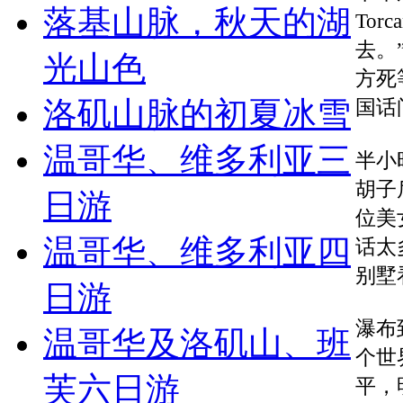
落基山脉，秋天的湖
To
去。”
光山色
方死
洛矶山脉的初夏冰雪
国话
温哥华、维多利亚三
半小
胡子
日游
位美
温哥华、维多利亚四
话太
别墅
日游
瀑布
温哥华及洛矶山、班
个世
芙六日游
平，