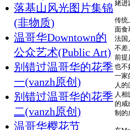
姥进
落基山风光图片集锦
传统
(非物质)
面食
温哥华Downtown的
法国
不差
公众艺术(Public Art)
前提
别错过温哥华的花季
也不
一家
一(vanzh原创)
人的
别错过温哥华的花季
人相
的咸
二(vanzh原创)
制的
温哥华樱花节