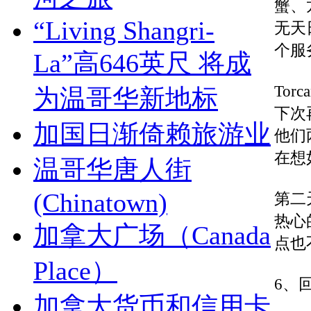
蟹、
“Living Shangri-
无天
个服
La”高646英尺 将成
To
为温哥华新地标
下次
加国日渐倚赖旅游业
他们
在想
温哥华唐人街
(Chinatown)
第二
热心
加拿大广场（Canada
点也
Place）
6、
加拿大货币和信用卡