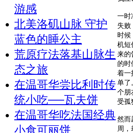
游感
一时
北美洛矶山脉 守护
失败
时候
蓝色的睡公主
机短
荒原疗法落基山脉生
来的
的时
态之旅
着一
在温哥华尝比利时传
单了
个朋
统小吃──瓦夫饼
受孤
在温哥华吃法国经典
然而
小食可丽饼
周，