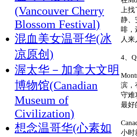
在M
(Vancouver Cherry
上找
静、
Blossom Festival)
啡，
混血美女温哥华(冰
人来
凉原创)
4、Q
渥太华－加拿大文明
Mont
博物馆(Canadian
滨，有
守难
Museum of
最好
Civilization)
Can
想念温哥华(心素如
小时