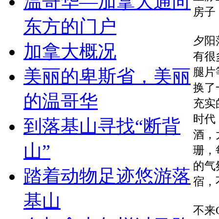
温哥华—加拿大通向
房子
东方的门户
夕阳
加拿大概况
有很
腿片
美丽的卑斯省，美丽
换了
的温哥华
充实
时代
到落基山寻找“断背
酒，
山”
珊，
的气
踏着动物足迹悠游落
宿，
基山
不来Q