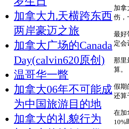
岁生日
加拿
加拿大九天横跨东西
伤，
两岸豪迈之旅
最好
加拿大广场的Canada
定会
Day(calvin620原创)
那里
算。
温哥华一瞥
假期
加拿大06年不可能成
还算
为中国旅游目的地
在加
加拿大的礼貌行为
10