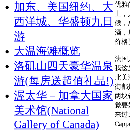
加东、美国纽约、大
优雅
上，
西洋城、华盛顿九日
候，
酒，
游
价格
大温海滩概览
法国
洛矶山四天豪华温泉
我这
北美
游(每房送超值礼品!)
街都
渥太华－加拿大国家
两块
觉要
美术馆(National
来过
Gallery of Canada)
Capp