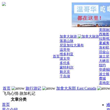
美国旅
西雅图
加拿大旅游
拉斯维
落基山脉
夏威夷
尼亚加拉大瀑布
洛衫矶
温哥华
旧金山
维多利亚
首页
迪士尼
渥太华
大峡谷
多伦多
纽约
蒙特利尔
华盛顿
魁北克
波士顿
千岛湖
费城
圣地亚
首页
旅行游记
加拿大东部 East Canada
飞鸟心情-旅加札记
文章分类
首页
难
景点介绍
原