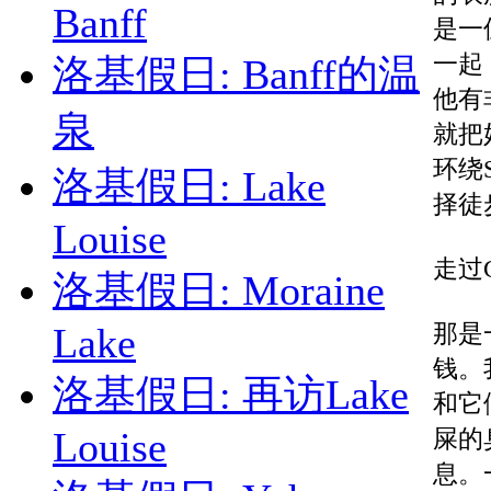
Banff
是一
一起
洛基假日: Banff的温
他有
泉
就把
环绕
洛基假日: Lake
择徒
Louise
走过G
洛基假日: Moraine
那是
Lake
钱。
洛基假日: 再访Lake
和它
Louise
屎的
息。