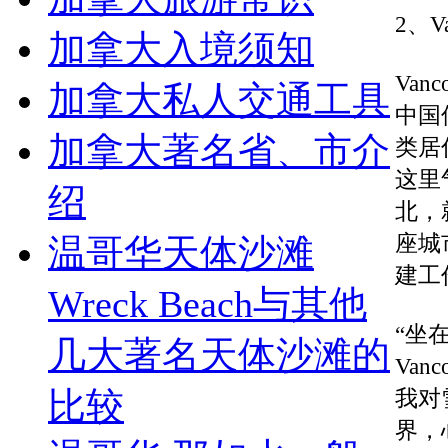
2、V
加拿大入境须知
Va
加拿大私人交通工具
中国
加拿大著名省、市介
类居
这里
绍
北，
座城
温哥华天体沙滩
建工
Wreck Beach与其他
“坐
几大著名天体沙滩的
Va
比较
我对
界，