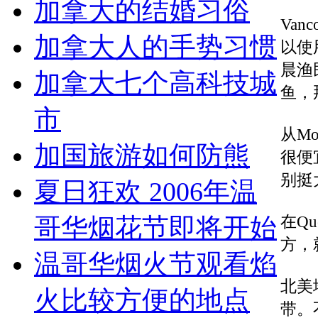
加拿大的结婚习俗
Van
加拿大人的手势习惯
以使
晨渔
加拿大七个高科技城
鱼，
市
从Mo
加国旅游如何防熊
很便宜
别挺
夏日狂欢 2006年温
在Q
哥华烟花节即将开始
方，
温哥华烟火节观看焰
北美
火比较方便的地点
带。