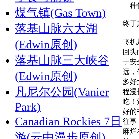
一种
煤气镇(Gas Town)
终于
落基山脉六大湖
(Edwin原创)
飞机
回头
落基山脉三大峡谷
于安
远，
(Edwin原创)
多好
凡尼尔公园(Vanier
程漫
吃！
Park)
好的
Canadian Rockies 7日
往事
麻烂
游(云中漫步原创)