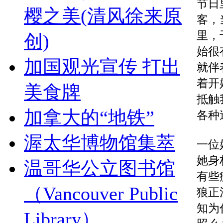
节日
樱之美(清风徐来原
客，
里，
创)
始很
加国观光宣传 打出
就伴
着开
美食牌
抵触
加拿大的“地铁”
各种
渥太华博物馆集萃
一位
她身
温哥华公立图书馆
有些
（Vancouver Public
狼正
知为
Library）