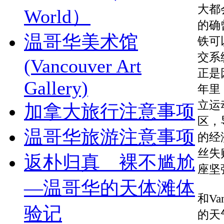
大都
World）
的确
温哥华美术馆
铁可
交系
(Vancouver Art
正是
Gallery)
年里
立运
加拿大旅行注意事项
区，
温哥华旅游注意事项
的经济
丝失
返朴归真 裸不尴尬
座坚
—温哥华的天体滩体
和Va
验记
的天