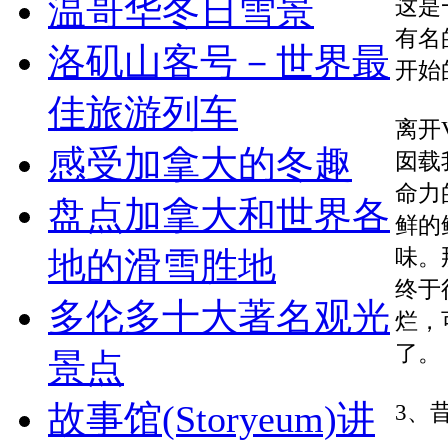
温哥华冬日雪景
这是
有名
洛矶山客号－世界最
开始
佳旅游列车
离开
感受加拿大的冬趣
囡载我
命力
盘点加拿大和世界各
鲜的
味。
地的滑雪胜地
终于
多伦多十大著名观光
烂，
了。
景点
故事馆(Storyeum)讲
3、昔