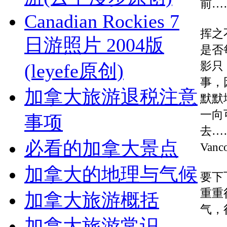
前…
Canadian Rockies 7
挥之
日游照片 2004版
是否
影只
(leyefe原创)
事，
加拿大旅游退税注意
默默
一向
事项
去…
必看的加拿大景点
Van
加拿大的地理与气候
要下
重重
加拿大旅游概括
气，
加拿大旅游常识