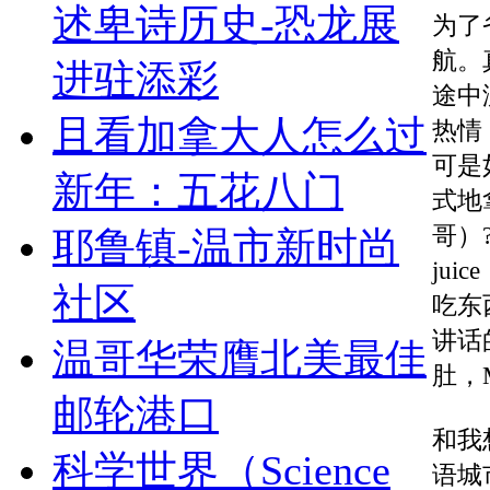
述卑诗历史-恐龙展
为了省
航。
进驻添彩
途中
且看加拿大人怎么过
热情
可是
新年：五花八门
式地拿
哥）?
耶鲁镇-温市新时尚
ju
社区
吃东
讲话
温哥华荣膺北美最佳
肚，M
邮轮港口
和我
科学世界（Science
语城