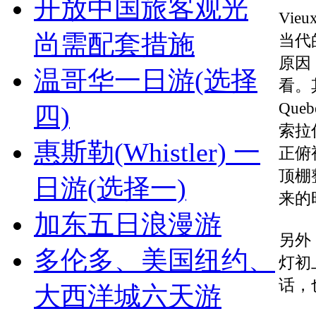
开放中国旅客观光
Vie
尚需配套措施
当代
原因
温哥华一日游(选择
看。
Que
四)
索拉
惠斯勒(Whistler) 一
正俯
顶棚
日游(选择一)
来的
加东五日浪漫游
另外
多伦多、美国纽约、
灯初
话，
大西洋城六天游