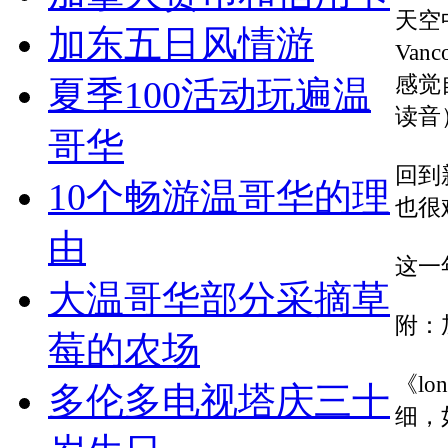
天空
加东五日风情游
Va
感觉
夏季100活动玩遍温
读音
哥华
回到
10个畅游温哥华的理
也很
由
这一
大温哥华部分采摘草
附：
莓的农场
《lo
多伦多电视塔庆三十
细，