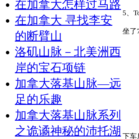
在加拿大怎样过马路
5、T
在加拿大 寻找李安
坐了7
的断臂山
洛矶山脉－北美洲西
岸的宝石项链
加拿大落基山脉—远
足的乐趣
加拿大落基山脉系列
之诡谲神秘的沛托湖
下车