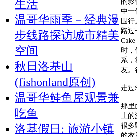
的影
生活
中一
温哥华雨季－经典漫
围行
路过一
步线路探访城市精美
Ca
空间
时，
系，
秋日洛基山
友。
(fishonland原创)
走过S
温哥华鲑鱼屋观景兼
那里面
吃鱼
上的
很多
洛基假日: 旅游小镇
的衣