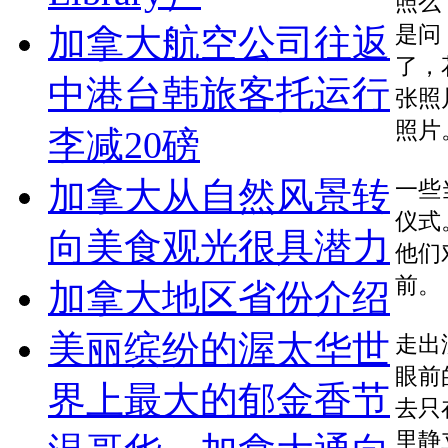
照么
是问
加拿大航空公司往返
了，
中港台韩旅客托运行
张照
照片
李减20磅
加拿大从自然风景转
一些
仪式
向美食观光很具潜力
他们
前。
加拿大地区省份介绍
美丽缤纷的渥太华世
走出
眼前
界上最大的郁金香节
去只
里静