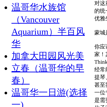
对这
温哥华水族馆
的统
（Vancouver
优雅
Aquarium）半百风
蒙城
华
你应
加拿大田园风光美
家！
Th
立春（温哥华的早
经常
提琴
春）
甚至
温哥华一日游(选择
一位
是需
一)