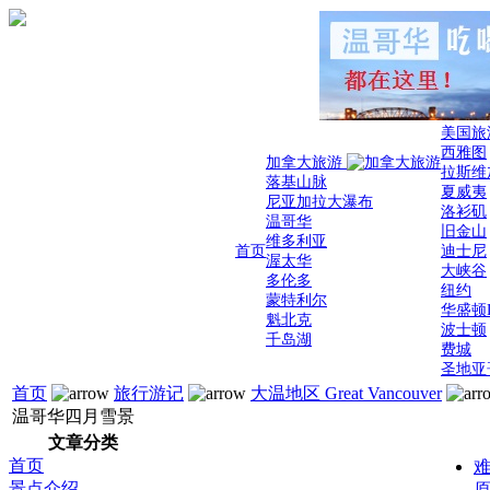
美国旅
西雅图
加拿大旅游
拉斯维
落基山脉
夏威夷
尼亚加拉大瀑布
洛衫矶
温哥华
旧金山
维多利亚
首页
迪士尼
渥太华
大峡谷
多伦多
纽约
蒙特利尔
华盛顿
魁北克
波士顿
千岛湖
费城
圣地亚
首页
旅行游记
大温地区 Great Vancouver
温哥华四月雪景
文章分类
首页
难
景点介绍
原