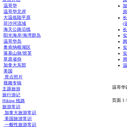
温哥华
加
温哥华北岸
原
大温低陆平原
菲沙河流域
(
海天公路沿线
长
阳光海岸/海湾群岛
温哥华岛
奥肯纳根湖区
实
落基山脉/班芙
实
草原省份
加拿大东部
美国
景点照片
视频专辑
温哥华
主题旅游
旅行游记
页面 1 /
Hiking 线路
旅游常识
加拿大旅游常识
美国旅游常识
一般性旅游常识