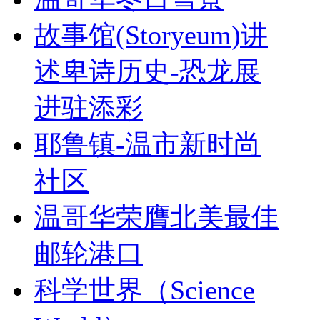
故事馆(Storyeum)讲
述卑诗历史-恐龙展
进驻添彩
耶鲁镇-温市新时尚
社区
温哥华荣膺北美最佳
邮轮港口
科学世界（Science