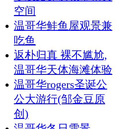
空间
温哥华鲑鱼屋观景兼
吃鱼
返朴归真 裸不尴尬,
温哥华天体海滩体验
温哥华rogers圣诞公
公大游行(邹金豆原
创)
温哥华冬日雪景