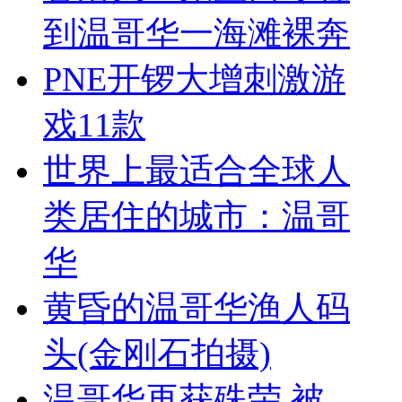
到温哥华一海滩裸奔
PNE开锣大增刺激游
戏11款
世界上最适合全球人
类居住的城市：温哥
华
黄昏的温哥华渔人码
头(金刚石拍摄)
温哥华再获殊荣 被