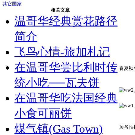
其它国家
相关文章
温哥华经典赏花路径
简介
飞鸟心情-旅加札记
在温哥华尝比利时传
春夏秋
统小吃──瓦夫饼
在温哥华吃法国经典
小食可丽饼
煤气镇(Gas Town)
顶爷拍