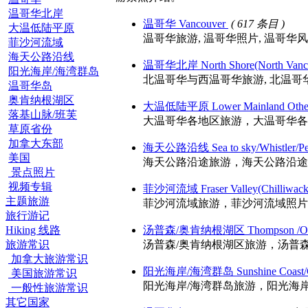
温哥华北岸
温哥华 Vancouver
( 617 条目 )
大温低陆平原
温哥华旅游, 温哥华照片, 温哥华风光, 温哥华景点
菲沙河流域
海天公路沿线
温哥华北岸 North Shore(North Vancou
阳光海岸/海湾群岛
北温哥华与西温哥华旅游, 北温哥华与西温哥华照
温哥华岛
奥肯纳根湖区
大温低陆平原 Lower Mainland Other
落基山脉/班芙
大温哥华各地区旅游，大温哥华各地区照片
草原省份
加拿大东部
海天公路沿线 Sea to sky/Whistler/P
美国
海天公路沿途旅游，海天公路沿途照片，
景点照片
视频专辑
菲沙河流域 Fraser Valley(Chilliwack,
主题旅游
菲沙河流域旅游，菲沙河流域照片，菲沙河流域风光
旅行游记
Hiking 线路
汤普森/奥肯纳根湖区 Thompson /Ok
旅游常识
汤普森/奥肯纳根湖区旅游，汤普森/奥肯
加拿大旅游常识
阳光海岸/海湾群岛 Sunshine Coast/Gu
美国旅游常识
阳光海岸/海湾群岛旅游，阳光海岸/海湾群
一般性旅游常识
其它国家