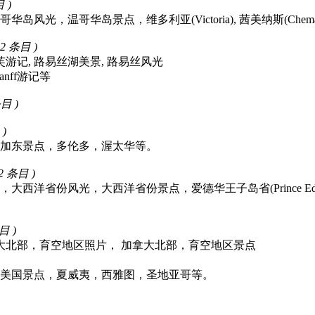
目 )
哥华岛景点，维多利亚(Victoria), 茜美纳斯(Chemainus), 邓肯(
52 条目 )
班芙游记, 路易丝湖美景, 路易丝风光
 Banff游记等
条目 )
 )
加东景点，多伦多，渥太华等。
12 条目 )
省份风光，大西洋省份景点，爱德华王子岛省(Prince Edward 
目 )
拿大北部，育空地区照片， 加拿大北部，育空地区景点
美国景点，夏威夷，西雅图，圣地亚哥等。