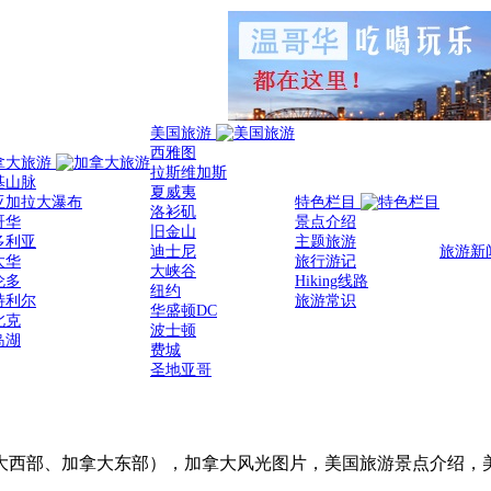
美国旅游
西雅图
拿大旅游
拉斯维加斯
基山脉
夏威夷
亚加拉大瀑布
特色栏目
洛衫矶
哥华
景点介绍
旧金山
多利亚
主题旅游
迪士尼
旅游新
太华
旅行游记
大峡谷
伦多
Hiking线路
纽约
特利尔
旅游常识
华盛顿DC
北克
波士顿
岛湖
费城
圣地亚哥
大西部、加拿大东部），加拿大风光图片，美国旅游景点介绍，