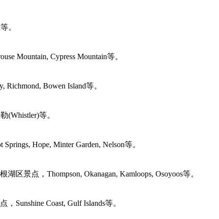
rk等。
ntain, Cypress Mountain等。
d, Bowen Island等。
istler)等。
Hope, Minter Garden, Nelson等。
son, Okanagan, Kamloops, Osoyoos等。
Coast, Gulf Islands等。