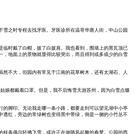
下雪之时专程去找牙医。牙医诊所在温哥华唐人街，中山公园
是临时戴了白帽，披了白披肩。我也看到，围墙上的黑瓦顶已
一，地面上的景物就显得比较突出，而且得到或多或少的白雪
虽然不大，但园内有常见于江南的花草树木，还有太湖石、人
州姑娘都戴着口罩。但是，我不后悔雪天游苏州，因为白雪点缀
行的脚印。无论我走哪一条小路，都要走到可以望见湖中小亭
中透红，旁边的常绿树也变得黑中带绿，倒是一侧的小竹丛不
的枝条偶尔轻拂飞雪，或许正在做随风起舞的春梦。公园的西