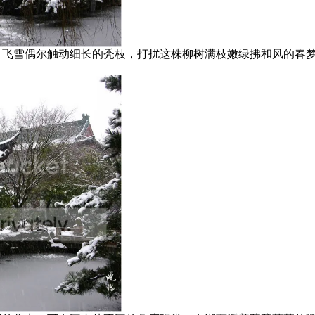
飞雪偶尔触动细长的秃枝，打扰这株柳树满枝嫩绿拂和风的春