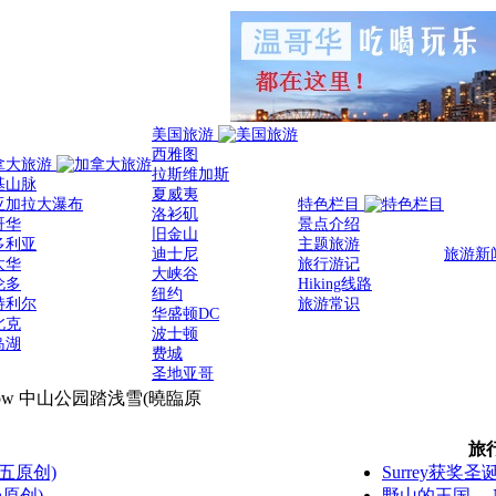
美国旅游
西雅图
拿大旅游
拉斯维加斯
基山脉
夏威夷
亚加拉大瀑布
特色栏目
洛衫矶
哥华
景点介绍
旧金山
多利亚
主题旅游
迪士尼
旅游新
太华
旅行游记
大峡谷
伦多
Hiking线路
纽约
特利尔
旅游常识
华盛顿DC
北克
波士顿
岛湖
费城
圣地亚哥
中山公园踏浅雪(曉臨原
旅
五原创)
Surrey获奖圣
h原创)
野山的王国----N