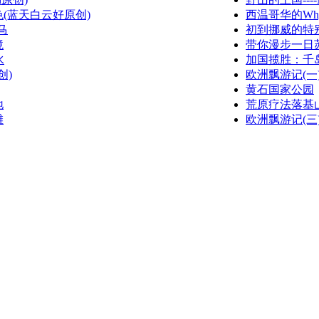
(蓝天白云好原创)
西温哥华的Whyte
马
初到挪威的特
境
带你漫步一日苏黎
水
加国揽胜：千
创)
欧洲飘游记(一)(w
黄石国家公园
地
荒原疗法落基
滩
欧洲飘游记(三)(w