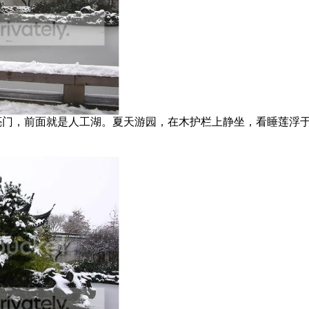
门，前面就是人工湖。夏天游园，在木护栏上静坐，看睡莲浮于