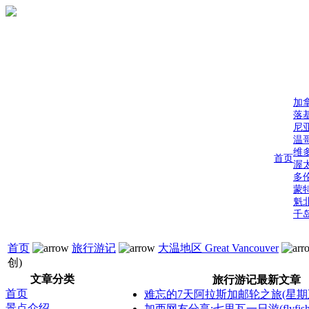
加
落
尼
温
维
首页
渥
多
蒙
魁
千
首页
旅行游记
大温地区 Great Vancouver
创)
文章分类
旅行游记最新文章
首页
难忘的7天阿拉斯加邮轮之旅(星期
景点介绍
加西网友分享:七里瓦一日游(flyfis