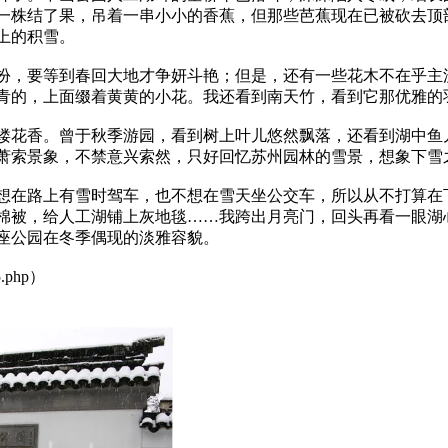
一株结了果，吊着一串小小的香蕉，但那些芭蕉现在已被砍去顶
上的积雪。
扮，要等到春回大地才争妍斗艳；但是，还有一些花木不在乎主
青的，上面缀着黄黄的小花。我还看到南天竹，看到它那优雅的
缕花香。曾于秋季游园，看到树上叶儿悠然飘落，还看到湖中鱼
萧索景象，不禁意兴索然，只好回忆苏州园林的雪景，想象下雪
想在路上有雪时驾车，也不想在雪天坐公交车，所以从不打算在
棉被，给人工湖铺上灰地毯……我跨出月亮门，回头再看一眼湖
座公园在冬季偶现的淡雅容貌。
5.php）