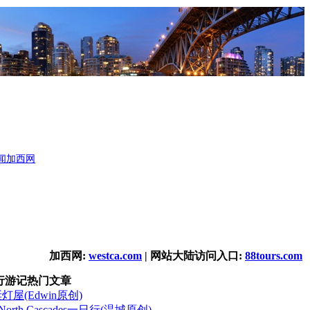
闻
加西网
加西网:
westca.com
| 网站大陆访问入口:
88tours.com
行游记热门文章
诞灯屋(Edwin原创)
orth Cascades一日行(温城原创)