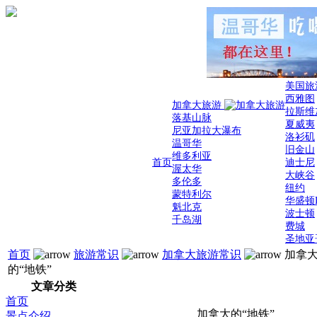
美国旅
西雅图
加拿大旅游
拉斯维
落基山脉
夏威夷
尼亚加拉大瀑布
洛衫矶
温哥华
旧金山
维多利亚
首页
迪士尼
渥太华
大峡谷
多伦多
纽约
蒙特利尔
华盛顿
魁北克
波士顿
千岛湖
费城
圣地亚
首页
旅游常识
加拿大旅游常识
加拿
的“地铁”
文章分类
首页
加拿大的“地铁”
景点介绍