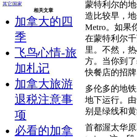
蒙特利尔的地
其它国家
相关文章
造比较早，地
加拿大的四
Metro。如
季
在蒙特利尔千
里。不然，热
飞鸟心情-旅
方。当你到了s
加札记
快餐店的招牌
加拿大旅游
多伦多的地铁
退税注意事
地下运行。由
别是绿线和黄
项
首都渥太华原
必看的加拿