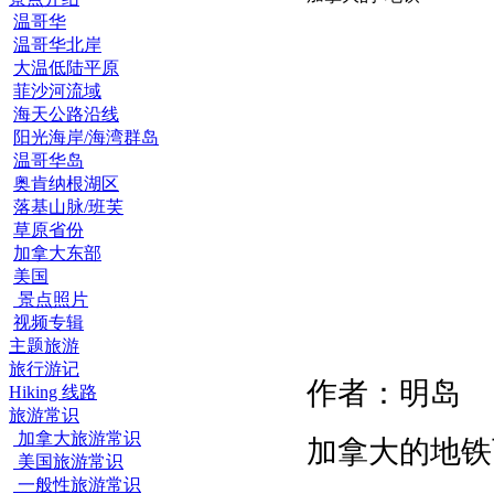
温哥华
温哥华北岸
大温低陆平原
菲沙河流域
海天公路沿线
阳光海岸/海湾群岛
温哥华岛
奥肯纳根湖区
落基山脉/班芙
草原省份
加拿大东部
美国
景点照片
视频专辑
主题旅游
旅行游记
作者：明岛
Hiking 线路
旅游常识
加拿大旅游常识
加拿大的地铁
美国旅游常识
一般性旅游常识