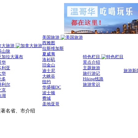
美国旅游
西雅图
拿大旅游
拉斯维加斯
基山脉
夏威夷
亚加拉大瀑布
特色栏目
洛衫矶
哥华
景点介绍
旧金山
多利亚
主题旅游
迪士尼
旅游新
太华
旅行游记
大峡谷
伦多
Hiking线路
纽约
特利尔
旅游常识
华盛顿DC
北克
波士顿
岛湖
费城
圣地亚哥
著名省、市介绍