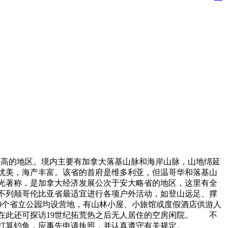
高的地区。境内主要有加拿大落基山脉和海岸山脉，山地绵延
景优美，海产丰富。该省的首府是维多利亚，但温哥华和落基山
光著称，是加拿大经济发展公次于安大略省的地区，这里有全
不列颠哥伦比亚省最适宜进行各项户外活动，如登山远足、撑
0个省立公园均设营地，有山林小屋、小旅馆或度假酒店供游人
在此还可探访19世纪拓荒热之后无人居住的空房闲院。 不
打算钓鱼，应事先申请执照，并认真遵守有关规定。