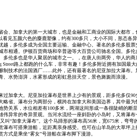
省会、加拿大的第一大城市，也是金融和工商业的国际大都市，也
可以看见五颜六色的麋鹿塑像，约有300多只，大小不同，形态各
优越，多伦多成为全国主要运输、金融中心。著名的多伦多股票
大城市相通。伊顿百货商场和辛普逊等大百货公司驰名全国。多伦
。多伦多也是华人聚居的城市之一。，在唐人街两旁，华人的商
g Street路上都跑的什么车，非常有趣！多伦多附近拥有加国
酿制技术的法国酒厂……此外，还有最著名的尼亚加拉大瀑布。
青、水势澎湃，水雾形成的彩虹悬挂天空，景色旖旎而浪漫。
来过加拿大。尼亚加拉瀑布是世界上少有的景观，距多伦多仅9
大略省。瀑布分为两部分，横跨在加拿大和美国边界，其中最为
地势关系，水位相差有100多米，两湖这间形成一条很陡峭的断
雄伟异常的奇异景观。当河水流经一座斜卧的小岛时，又将瀑布一
，又叫“加拿大瀑布”。这个马蹄形的瀑布高56米，宽675米，
赏瀑布可搭乘游船，近距离亲身感受。也可在山羊岛的大草坪上
赏方式是乘坐“雾女”号游船在瀑布脚下漫游。