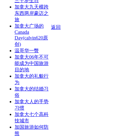
三十岁生日
加拿大九天横跨
东西两岸豪迈之
旅
加拿大广场的
返回
Canada
Day(calvin620原
创)
温哥华一瞥
加拿大06年不可
能成为中国旅游
目的地
加拿大的礼貌行
为
加拿大的结婚习
俗
加拿大人的手势
习惯
加拿大七个高科
技城市
加国旅游如何防
熊