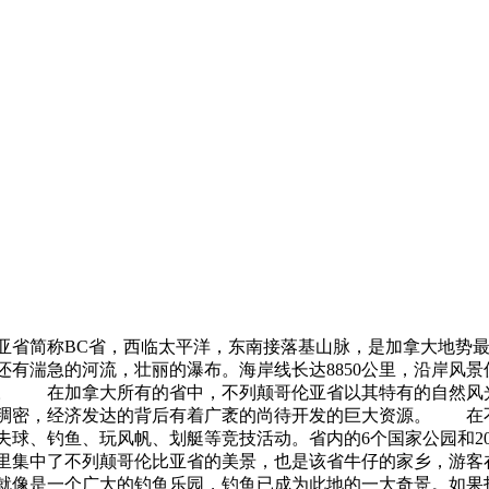
省简称BC省，西临太平洋，东南接落基山脉，是加拿大地势最
还有湍急的河流，壮丽的瀑布。海岸线长达8850公里，沿岸风
。 在加拿大所有的省中，不列颠哥伦亚省以其特有的自然风
稠密，经济发达的背后有着广袤的尚待开发的巨大资源。 在
夫球、钓鱼、玩风帆、划艇等竞技活动。省内的6个国家公园和2
里集中了不列颠哥伦比亚省的美景，也是该省牛仔的家乡，游客
就像是一个广大的钓鱼乐园，钓鱼已成为此地的一大奇景。如果