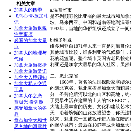
相关文章
加拿大的四季
a.温哥华市
飞鸟心情-旅加札
是不列颠哥伦比亚省的最大城市和加拿大
记
坡、马来西亚、中国和越南等地到温哥
加拿大旅游退税
1992年，当地的华侨组织还成立了一
注意事项
b.维多利亚
必看的加拿大景
维多利亚自1871年以来一直是列颠
点
其他城市比较，维多利亚的气候极佳，
加拿大的地理与
花的花篮呢。整个城市英国古老风貌处
气候
利亚还是加拿大最早的华人社区，虽然规
加拿大旅游概括
加拿大旅游常识
二、魁北克省
加拿大入境须知
1608年，著名的法国探险家塞缪尔
加拿大私人交通
的魁北克省。魁北克省是加拿大面积最大
工具
分：圣劳伦斯河以北的山区和高地，约占
加拿大冬之恋－
于更早生活在这里的土人的“KEBEC”
赏极光 看驯鹿
大陆上最丰富的历史、文化和建筑艺术
感受加拿大的冬
天，沿着蜿蜒的山路放眼望去，你无法
趣
以来，魁北克一直被视作进入新在陆的通道
盘点加拿大和世
的堡垒城市；最后在1867年成为加
界各地的滑雪胜