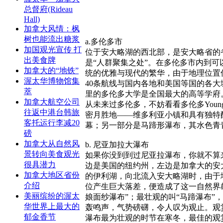
总督府(Rideau
Hall)
加拿大风情：枫
树也能流出糖浆
a.多伦多市
加国观光宣传 打
位于安大略湖的西北部，是安大略省的
出美食牌
是“人群聚集之处”。在多伦多市内到
加拿大的“地铁”
统的优雅与现代的繁华，由于地理位置
渥太华博物馆集
40条航线与国内各地和美国等国的各
萃
里的多伦多大学是全国最大的高等学府
加拿大航空公司
从未来过多伦多，不妨看看多伦多Youn
往返中港台韩旅
密月胜地——维多利亚小镇和具有独特
客托运行李减20
幕；另一部分是马蹄形瀑布，其水色青
磅
加拿大从自然风
b. 尼亚加拉大瀑布
景转向美食观光
如果你没到到过尼亚拉瀑布，你就不算
很具潜力
边是美国的纽约州，左边是加拿大的安
加拿大地区省份
的伊利湖，向北流入安大略湖时，由于
介绍
位产生巨大落差，便造成了这一自然界
美丽缤纷的渥太
娘面纱瀑布”；最壮观的叫“马蹄瀑布”
华世界上最大的
轰鸣声，气势磅礴，令人叹为观止。观
郁金香节
瀑布最为壮观的时节在寒冬，最佳的观