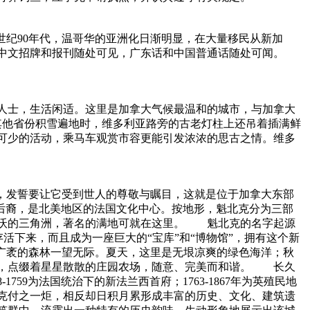
世纪90年代，温哥华的亚洲化日渐明显，在大量移民从新加
中文招牌和报刊随处可见，广东话和中国普通话随处可闻。
休人士，生活闲适。这里是加拿大气候最温和的城市，与加拿大
其他省份积雪遍地时，维多利亚路旁的古老灯柱上还吊着插满鲜
可少的活动，乘马车观赏市容更能引发浓浓的思古之情。维多
，发誓要让它受到世人的尊敬与瞩目，这就是位于加拿大东部
法国后裔，是北美地区的法国文化中心。按地形，魁北克分为三部
，是肥沃的三角洲，著名的满地可就在这里。 魁北克的名字起源
存活下来，而且成为一座巨大的“宝库”和“博物馆”，拥有这个新
广袤的森林一望无际。夏天，这里是无垠凉爽的绿色海洋；秋
原，点缀着星星散散的庄园农场，随意、完美而和谐。 长久
59为法国统治下的新法兰西首府；1763-1867年为英殖民地
北克付之一炬，相反却日积月累形成丰富的历史、文化、建筑遗