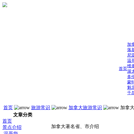
加
落
尼
温
维
首页
渥
多
蒙
魁
千
首页
旅游常识
加拿大旅游常识
加拿大
文章分类
首页
加拿大著名省、市介绍
景点介绍
温哥华