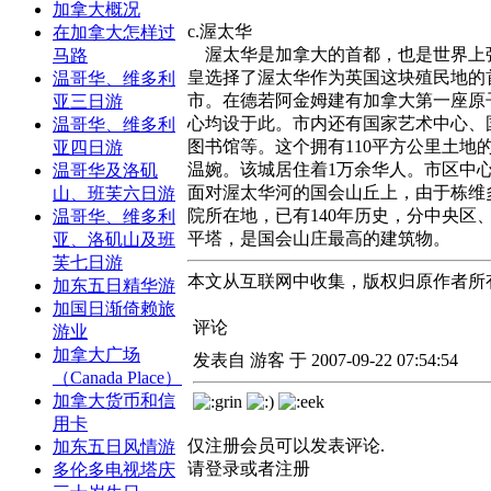
加拿大概况
c.渥太华
在加拿大怎样过
渥太华是加拿大的首都，也是世界上强寒冷
马路
皇选择了渥太华作为英国这块殖民地的
温哥华、维多利
市。在德若阿金姆建有加拿大第一座原
亚三日游
心均设于此。市内还有国家艺术中心、
温哥华、维多利
图书馆等。这个拥有110平方公里土
亚四日游
温婉。该城居住着1万余华人。市区中
温哥华及洛矶
面对渥太华河的国会山丘上，由于栋维
山、班芙六日游
院所在地，已有140年历史，分中央
温哥华、维多利
平塔，是国会山庄最高的建筑物。
亚、洛矶山及班
芙七日游
本文从互联网中收集，版权归原作者所
加东五日精华游
加国日渐倚赖旅
评论
游业
加拿大广场
发表自 游客 于 2007-09-22 07:54:54
（Canada Place）
加拿大货币和信
用卡
仅注册会员可以发表评论.
加东五日风情游
请登录或者注册
多伦多电视塔庆