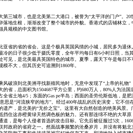
第三城市，也是北美第二大港口，被誉为“太平洋的门户”。20
华落地生根，渐渐改变了整个城市的外貌。香港式的店铺林立，
间颇具规模的中文图书馆。
哥伦比亚省的省的省会。这是个极具英国风情的小城，居民多为退
最冷的日子很少低于摄氏零度，全年平均每日有6小时日照，当
处可见，是北美最具英国特色的城市。夏季，露天下午是每日不
模不大，但其历史可追溯到1860年。
乘风破浪到北美洲寻找新殖民地时，无意中发现了“上帝的礼物”
的省，总面积为1504687平方公里，约680万人，80%人为
全省土地4/5；东面的Gas pe半岛；西面的圣劳伦斯低地
，意思是“河流狭窄的地方”。经过400年战乱的历史演变，它不但
的遗产，是北美的“无价之宝”。这里有大自然创造的绝美风景。
抵挡住这赤橙黄绿天然调色板的魅力。还有那连绵不绝的大草
，是每个人侵者首选的攻击目标。它先后被征服过5次，1608-17
拿大联邦政府的省府之一。然面战事频繁的沧桑岁月，并没有将魁