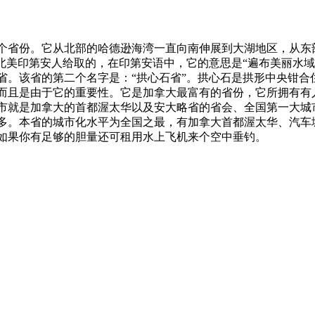
省份。它从北部的哈德逊海湾一直向南伸展到大湖地区，从东部
是北美印第安人给取的，在印第安语中，它的意思是“遍布美丽水
省。该省的第二个名字是：“拱心石省”。拱心石是拱形中央钳合
而且是由于它的重要性。它是加拿大最富有的省份，它所拥有有
市就是加拿大的首都渥太华以及安大略省的省会、全国第一大城
多伦多。本省的城市化水平为全国之最，有加拿大首都渥太华、
如果你有足够的胆量还可租用水上飞机来个空中垂钓。