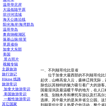
温哥华北岸
大温低陆平原
菲沙河流域
海天公路沿线
阳光海岸/海湾群岛
温哥华岛
奥肯纳根湖区
落基山脉/班芙
草原省份
加拿大东部
美国
景点照片
视频专辑
主题旅游
一、不列颠哥伦比亚省
旅行游记
位于加拿大最西部的不列颠哥伦比亚
Hiking 线路
起伏，山峰高耸入云，森林辽阔无际，
旅游常识
脉也以其独特的魅力吸引着广大的游客
加拿大旅游常识
国最湿润及最温暖干旱的地方，在人口
美国旅游常识
木筏、划独木舟和摩托车游以及打高尔
一般性旅游常识
选择。其中最大的是灰井省立公园。这
其它国家
列颠哥伦比亚人热爱户外活动，整个省