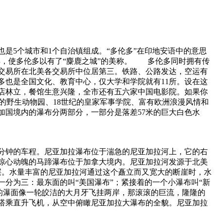
是5个城市和1个自治镇组成。“多伦多”在印地安语中的意思
异，使多伦多以有了“麋鹿之城”的美称。 多伦多同时拥有传
交易所在北美各交易所中位居第三。铁路、公路发达，空运有
多也是全国文化、教育中心，仅大学和学院就有11所。设在这
店林立，餐馆生意兴隆，全市还有五六家中国电影院。如果你
最大的野生动物园、18世纪的皇家军事学院、富有欧洲浪漫风情和
加国境内的瀑布分两部分，一部分是落差57米的巨大白色水
0分钟的车程。尼亚加拉瀑布位于湍急的尼亚加拉河上，它的右
惊心动魄的马蹄瀑布位于加拿大境内。尼亚加拉河发源于北美
层。水量丰富的尼亚加拉河通过这个矗立而又宽大的断崖时，水
分为三：最东面的叫“美国瀑布”；紧接着的一个小瀑布叫“新
弯弯的瀑面像一轮皎洁的大月牙飞挂两岸，那滚滚的巨流，隆隆的
搭乘直升飞机，从空中俯瞰尼亚加拉大瀑布的全貌。尼亚加拉