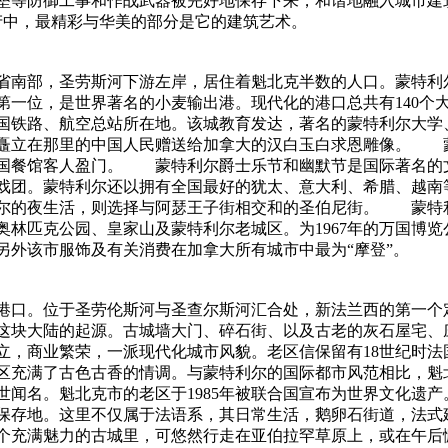
垒等防御工事和作战武器被完好地保存下来，和谐地融入城市建
产中，最精彩与华美的部分是它的建筑艺术。
省南部，圣劳斯河下游左岸，居住着魁北克半数的人口。蒙特利
第一位，是世界著名的小麦输出港。现代化的港口总共有140个
国铁路、航空总站所在地。该城教育发达，著名的蒙特利尔大学
矗立在那里的中国人民赠送给加拿大的汉白玉白求恩雕像。 蒙
国餐馆客人盈门。 蒙特利尔爵士乐节和幽默节是国际著名的
戏团。蒙特利尔还以拥有全国最好的犹太、意大利、希腊、越南
尔的夜生活，则选择与阿瑟王子街相交和的圣伯尼街。 蒙特
奥林匹克公园、皇家山及蒙特利尔老城区。为1967年的万国博
另外该市服饰及有关消费在加拿大所有城市中最为“摩登”。
港口。位于圣劳伦斯河与圣查尔斯河汇合处，新法兰西的第一个定
这块大陆的起源。古城墙大门、碎石街、以及古老的灰石屋宅、
立，商业繁荣，一派现代化城市风貌。老区信保留有18世纪时法
区充满了古色古香的情调。与蒙特利尔的国际都市风范相比，魁
世闻名。魁北克市的老区于1985年被联合国宣布为世界文化遗
保存地。这里不仅属于法语系，其日常生活，鹅卵石街道，法式
个充满魅力的古城里，可悠然行走在亚伯拉罕草原上，或在午后