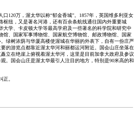
120万，渥太华以称“郁金香城”。1857年，英国维多利亚女
路枢纽，又是著名河港，还有百余条航线通往国内外重要城
华大学、卡皮顿大学等最高学府及一些著名的科学院和研究中
物馆、国家军事博物馆、国家航空博物馆、邮政博物馆、国家
心。绿树浓荫与华厦高楼使渥城在华丽的外表下，自有一份庄严
要的游览点都靠近渥太华河和丽都运河附近。国会山庄坐落在
筑矗立在绝崖上俯视着渥太华河，这里是目前加拿大政府及参议
参观。国会山庄是渥太华最引人注目的地方，特别是90米高的和
纠正。