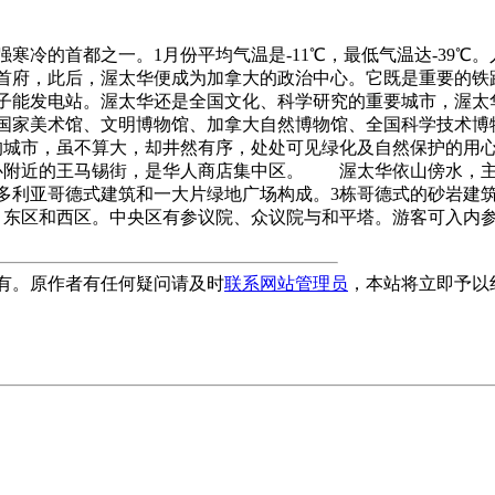
的首都之一。1月份平均气温是-11℃，最低气温达-39℃。人口
首府，此后，渥太华便成为加拿大的政治中心。它既是重要的铁
子能发电站。渥太华还是全国文化、科学研究的重要城市，渥太
国家美术馆、文明博物馆、加拿大自然博物馆、全国科学技术博
地的城市，虽不算大，却井然有序，处处可见绿化及自然保护的用
心附近的王马锡街，是华人商店集中区。 渥太华依山傍水，主
多利亚哥德式建筑和一大片绿地广场构成。3栋哥德式的砂岩建
区、东区和西区。中央区有参议院、众议院与和平塔。游客可入内
有。原作者有任何疑问请及时
联系网站管理员
，本站将立即予以