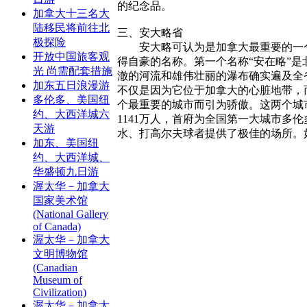
的纪念品。
加拿大十三名大
陆移民将前往北
三、安大略省
极探险
安大略可认为是加拿大最重要的一个
开放中国旅客观
得自豪的名称。第一个名称“安在略”
光 尚需配套措施
澈的河流和雄伟壮丽的瀑布确实遍及全
加东五日浪漫游
不仅是因为它位于加拿大的心脏地带，
多伦多、美国纽
个最重要的城市而引为骄傲。这两个城
约、大西洋城六
1141万人，首府为全国第一大城市
天游
水、打高尔夫球者提供了极佳的场所。
加东、美国纽
约、大西洋城、
华盛顿九日游
渥太华－加拿大
国家美术馆
(National Gallery
of Canada)
渥太华－加拿大
文明博物馆
(Canadian
Museum of
Civilization)
渥太华－加拿大