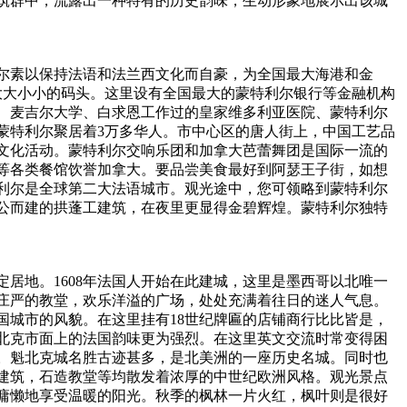
筑群中，流露出一种特有的历史韵味，生动形象地展示出该城
尔素以保持法语和法兰西文化而自豪，为全国最大海港和金
大大小小的码头。这里设有全国最大的蒙特利尔银行等金融机构
、麦吉尔大学、白求恩工作过的皇家维多利亚医院、蒙特利尔
特利尔聚居着3万多华人。市中心区的唐人街上，中国工艺品
文化活动。蒙特利尔交响乐团和加拿大芭蕾舞团是国际一流的
等各类餐馆饮誉加拿大。要品尝美食最好到阿瑟王子街，如想
利尔是全球第二大法语城市。观光途中，您可领略到蒙特利尔
览公而建的拱蓬工建筑，在夜里更显得金碧辉煌。蒙特利尔独特
居地。1608年法国人开始在此建城，这里是墨西哥以北唯一
庄严的教堂，欢乐洋溢的广场，处处充满着往日的迷人气息。
国城市的风貌。在这里挂有18世纪牌匾的店铺商行比比皆是，
北克市面上的法国韵味更为强烈。在这里英文交流时常变得困
产。魁北克城名胜古迹甚多，是北美洲的一座历史名城。同时也
建筑，石造教堂等均散发着浓厚的中世纪欧洲风格。观光景点
慵懒地享受温暖的阳光。秋季的枫林一片火红，枫叶则是很好