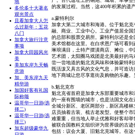
产。古代遗址上的铜炮、城墙、军事堡
地
的发展过程。当然，这400年积累的遗
多伦多十大著名
观光景点
a.蒙特利尔
且看加拿大人怎
加拿大第二大城市和海港。位于魁北克
么过新年：五花
融、商业、工业中心。工业产值居全国
八门
的总部和股票交易所。蒙特利尔还是全
加拿大旅行注意
美术馆都在这里。在白求恩广场可看到
事项
琳琅满目，土特产摆潢商店、摊位，中
加拿大田园风光
艺术团，太阳圈马戏团是北美最好的马
美
尝一尝地道的魁北克风味和体验蒙特利
美加东岸九天畅
既活泼又具古风的文化气息，并可造访
意游
地下商城让您尽享逛街及购物的乐趣。
加、美东岸九天
精华游
b.魁北克市
加国好客有礼国
魁北克省首府是加拿大东部重要城市和
际称颂
的一座有围墙的城市，也是法国文化在
温哥华一日游(选
全城分新区、老区两部分，新区高楼林
择二)
店员抽着古装、梳古老发型。使整个市
温哥华一日游(选
难重重，但当地人举止优雅和好客却举
择三)
被联合国教科文组织评为世界级的古迹
加东超级豪华九
包括：议会大厦、旧魁北克城等。在这
日游