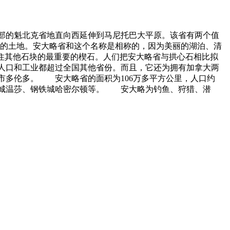
的魁北克省地直向西延伸到马尼托巴大平原。该省有两个值
域的土地。安大略省和这个名称是相称的，因为美丽的湖泊、清
住其他石块的最重要的楔石。人们把安大略省与拱心石相比拟
人口和工业都超过全国其他省份。而且，它还为拥有加拿大两
市多伦多。 安大略省的面积为106万多平方公里，人口约
汽车城温莎、钢铁城哈密尔顿等。 安大略为钓鱼、狩猎、潜