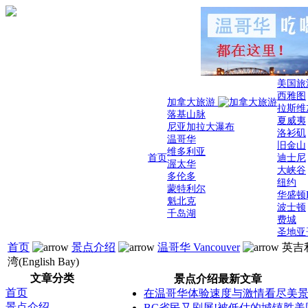
美国旅
西雅图
加拿大旅游
拉斯维
落基山脉
夏威夷
尼亚加拉大瀑布
洛衫矶
温哥华
旧金山
维多利亚
首页
迪士尼
渥太华
大峡谷
多伦多
纽约
蒙特利尔
华盛顿
魁北克
波士顿
千岛湖
费城
圣地亚
首页
景点介绍
温哥华 Vancouver
英吉
湾(English Bay)
文章分类
景点介绍最新文章
首页
在温哥华体验速度与激情看尽美
景点介绍
BC省民又刷屏!被低估的城镇胜美