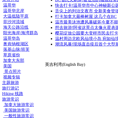
温哥华
快去打卡!温哥华市中心神秘新公
温哥华北岸
舌尖上的列治文夜市 全新美食登
大温低陆平原
打卡加拿大最棒树屋 这几个在BC
菲沙河流域
温市最美泳池遭风暴破坏今夏不
海天公路沿线
想去旅游!阿省这景点太像火星表
阳光海岸/海湾群岛
樱花绽放公园要大变样市民去打
温哥华岛
温村周边北欧风仙境小岛 宛如仙
奥肯纳根湖区
潮流风暴!现场直击疫后首个大型
落基山脉/班芙
草原省份
加拿大东部
英吉利湾(English Bay)
美国
景点照片
视频专辑
主题旅游
旅行游记
Hiking 线路
旅游常识
加拿大旅游常识
美国旅游常识
一般性旅游常识