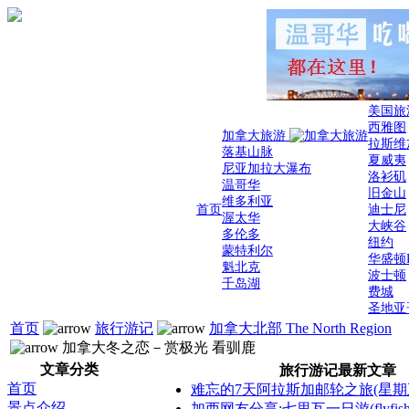
美国旅
西雅图
加拿大旅游
拉斯维
落基山脉
夏威夷
尼亚加拉大瀑布
洛衫矶
温哥华
旧金山
维多利亚
首页
迪士尼
渥太华
大峡谷
多伦多
纽约
蒙特利尔
华盛顿
魁北克
波士顿
千岛湖
费城
圣地亚
首页
旅行游记
加拿大北部 The North Region
加拿大冬之恋－赏极光 看驯鹿
文章分类
旅行游记最新文章
首页
难忘的7天阿拉斯加邮轮之旅(星期
景点介绍
加西网友分享:七里瓦一日游(flyfis