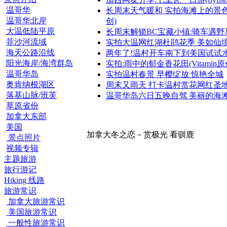
温哥华
长周末天气暖和 实拍海滩上的景
温哥华北岸
创)
大温低陆平原
长周末解锁BC宝藏小镇:骑车遇野
菲沙河流域
实拍大温网红湖杜鹃花季 美如仙
海天公路沿线
两年了!温村开车南下到美国试试
阳光海岸/海湾群岛
实拍:雨中的郁金香花田(Vitamin原
温哥华岛
实拍温村春景 早樱绽放 惊艳全城
奥肯纳根湖区
周末又雨天 打卡温村赏花网红圣
落基山脉/班芙
温哥华岛六日五晚自驾 美丽的海
草原省份
加拿大东部
美国
加拿大冬之恋－赏极光 看驯鹿
景点照片
视频专辑
主题旅游
旅行游记
Hiking 线路
旅游常识
加拿大旅游常识
美国旅游常识
一般性旅游常识