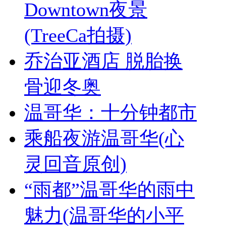
Downtown夜景
(TreeCa拍摄)
乔治亚酒店 脱胎换
骨迎冬奥
温哥华：十分钟都市
乘船夜游温哥华(心
灵回音原创)
“雨都”温哥华的雨中
魅力(温哥华的小平