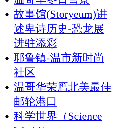
故事馆(Storyeum)讲
述卑诗历史-恐龙展
进驻添彩
耶鲁镇-温市新时尚
社区
温哥华荣膺北美最佳
邮轮港口
科学世界（Science