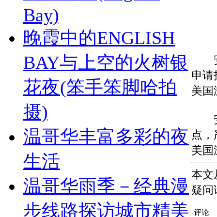
Bay)
晚霞中的ENGLISH
BAY与上空的火树银
安东
申请
花夜(笨手笨脚哈拍
美国
摄)
安东
温哥华丰富多彩的夜
点，
美国
生活
本文
温哥华雨季－经典漫
疑问
步线路探访城市精美
评论