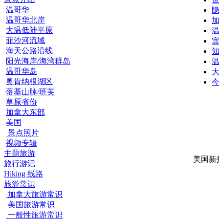
温哥华
温哥华北岸
大温低陆平原
温
菲沙河流域
海天公路沿线
阳光海岸/海湾群岛
温哥华岛
大
奥肯纳根湖区
今
落基山脉/班芙
草原省份
加拿大东部
美国
景点照片
视频专辑
主题旅游
美国新
旅行游记
Hiking 线路
旅游常识
加拿大旅游常识
美国旅游常识
一般性旅游常识