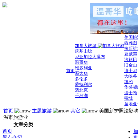
美国旅
西雅图
加拿大旅游
拉斯维
落基山脉
夏威夷
尼亚加拉大瀑布
洛衫矶
温哥华
旧金山
维多利亚
首页
迪士尼
渥太华
大峡谷
多伦多
纽约
蒙特利尔
华盛顿
魁北克
波士顿
千岛湖
费城
圣地亚
首页
主题旅游
其它
美国新护照法影
温市旅游业
文章分类
首页
加
景点介绍