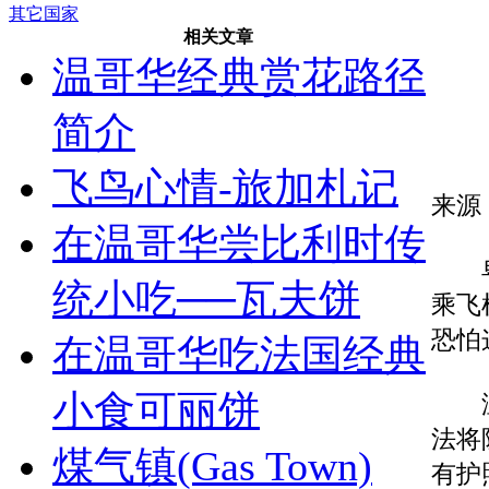
其它国家
相关文章
温哥华经典赏花路径
简介
飞鸟心情-旅加札记
来源
在温哥华尝比利时传
卑诗
统小吃──瓦夫饼
乘飞
恐怕
在温哥华吃法国经典
小食可丽饼
温哥
法将
煤气镇(Gas Town)
有护