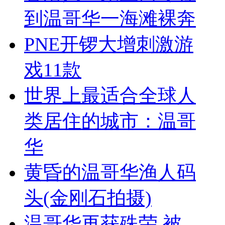
到温哥华一海滩裸奔
PNE开锣大增刺激游
戏11款
世界上最适合全球人
类居住的城市：温哥
华
黄昏的温哥华渔人码
头(金刚石拍摄)
温哥华再获殊荣 被