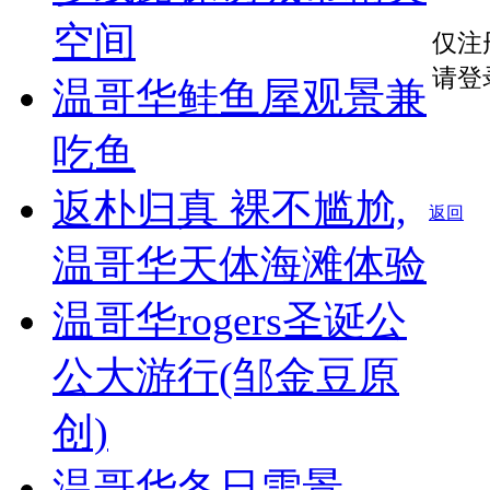
空间
仅注
请登
温哥华鲑鱼屋观景兼
吃鱼
返朴归真 裸不尴尬,
返回
温哥华天体海滩体验
温哥华rogers圣诞公
公大游行(邹金豆原
创)
温哥华冬日雪景