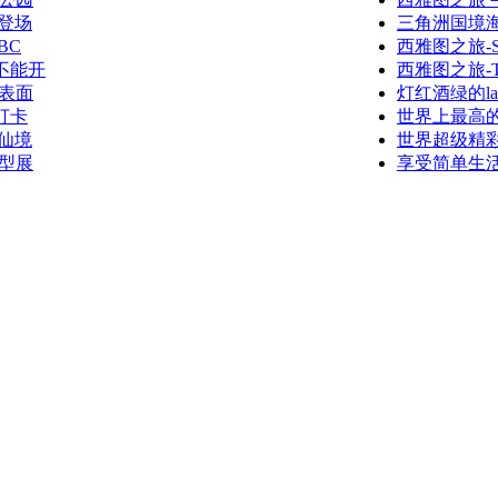
登场
三角洲国境海湾公
BC
西雅图之旅-Seatt
不能开
西雅图之旅-The 
表面
灯红酒绿的las
打卡
世界上最高的
仙境
世界超级精
型展
享受简单生活