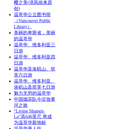
樱之美(清风徐来原
创)
温哥华公立图书馆
（Vancouver Public
Library）
美丽的卑斯省，美丽
的温哥华
温哥华、维多利亚三
日游
温哥华、维多利亚四
日游
温哥华及洛矶山、班
芙六日游
温哥华、维多利亚、
洛矶山及班芙七日游
魅力无穷的温哥华
中国烟花队今绽放黄
河之旅
“Living Shangri-
La”高646英尺 将成
为温哥华新地标
温哥华唐人街