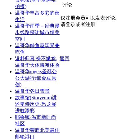
评论
拍摄)
温哥华丰富多彩的夜
仅注册会员可以发表评论.
生活
请登录或者注册
温哥华雨季－经典漫
步线路探访城市精美
空间
温哥华鲑鱼屋观景兼
吃鱼
返朴归真 裸不尴尬,
返回
温哥华天体海滩体验
温哥华rogers圣诞公
公大游行(邹金豆原
创)
温哥华冬日雪景
故事馆(Storyeum)讲
述卑诗历史-恐龙展
进驻添彩
耶鲁镇-温市新时尚
社区
温哥华荣膺北美最佳
邮轮港口