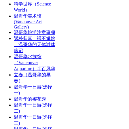
科学世界（Science
World）
温哥华美术馆
(Vancouver Art
Gallery)
温哥华旅游注意事项
返朴归真 裸不尴尬
—温哥华的天体滩体
验记
温哥华水族馆
（Vancouver
Aquarium）半百风华
立春（温哥华的早
春）
温哥华一日游(选择
一)
温哥华的樱花秀
温哥华一日游(选择
二)
温哥华一日游(选择
三)