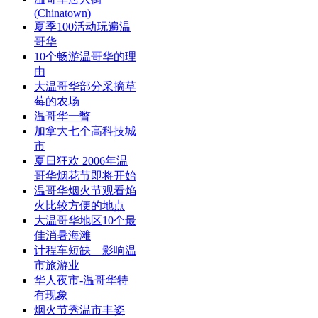
(Chinatown)
夏季100活动玩遍温
哥华
10个畅游温哥华的理
由
大温哥华部分采摘草
莓的农场
温哥华一瞥
加拿大七个高科技城
市
夏日狂欢 2006年温
哥华烟花节即将开始
温哥华烟火节观看焰
火比较方便的地点
大温哥华地区10个最
佳消暑海滩
计程车短缺 影响温
市旅游业
华人夜市-温哥华特
有现象
烟火节秀温市丰姿