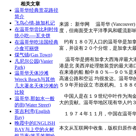
相关文章
温哥华经典赏花路径
简介
飞鸟心情-旅加札记
来源： 新华网
温哥华 (Vanco
在温哥华尝比利时传
度，但南面受太平洋季风和暖流影
统小吃──瓦夫饼
约有１８０万人口的温哥华是加拿
在温哥华吃法国经典
富，并设有２０个分馆，是加拿大
小食可丽饼
煤气镇(Gas Town)
温哥华是拥有加拿大西海岸最大港
凡尼尔公园(Vanier
港是北 美西岸处理散装货的最大
Park)
在来港的船 舶中８０％—９０％
温哥华天体沙滩
高速公路和空运 均很发达。温哥华
Wreck Beach与其他
５９年开始设立 市政机构。１８８
几大著名天体沙滩的
比较
中国人是在１９世纪中叶作为淘金
温哥华,那如水一般
大的贡献。温哥华地区现有华人约３
的街(Water Street)
英吉利湾(English
１９７４年１１月，中国在温哥华
Bay)
晚霞中的ENGLISH
本文从互联网中收集，版权归原作
BAY与上空的火树
银花夜(笨手笨脚哈