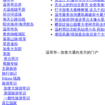
温哥华北岸
舌尖上的列治文夜市 全新美食
大温低陆平原
打卡加拿大最棒树屋 这几个在
菲沙河流域
温市最美泳池遭风暴破坏今夏
海天公路沿线
想去旅游!阿省这景点太像火星
阳光海岸/海湾群岛
樱花绽放公园要大变样市民去
温哥华岛
温村周边北欧风仙境小岛 宛如
奥肯纳根湖区
潮流风暴!现场直击疫后首个大
落基山脉/班芙
草原省份
加拿大东部
温哥华—加拿大通向东方的门户
美国
景点照片
视频专辑
主题旅游
旅行游记
Hiking 线路
旅游常识
加拿大旅游常识
美国旅游常识
一般性旅游常识
其它国家