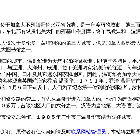
uver) 位于加拿大不列颠哥伦比亚省南端，是一座美丽的城市。
响，东北部有纵贯北美大陆的落基山作屏障，终年气候温和、湿
大仅次于多伦多、蒙特利尔的第三大城市，也是加拿大西部最大
最大图书馆之一。
口的城市。温哥华港为天然不冻的深水港，即使严冬腊月，平均
港口，与亚洲、大洋州、欧洲、拉丁美洲均有定期海轮往返，每年
是来自中国、日本及其它远东国家和地区。因此，温哥华有加拿大
的名称源自英国航海家乔治·温哥华。１７９１年，乔治·温哥华
６年４月６日正式设市。人们为了纪念第一位到此的探险者，故
和修铁路的劳工，首先从温哥华进入加拿大的。他们 为建设横
０多万，占该地区人口的六分之一。汉语为当地第二大语 言。这
市设立总领馆。１９８５年广州市与温哥华市结为友好城市。
者所有。原作者有任何疑问请及时
联系网站管理员
，本站将立即