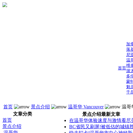
加
落
尼
温
维
首页
渥
多
蒙
魁
千
首页
景点介绍
温哥华 Vancouver
温哥
文章分类
景点介绍最新文章
首页
在温哥华体验速度与激情看尽
景点介绍
BC省民又刷屏!被低估的城镇
温哥华
快去打卡!温哥华市中心神秘新