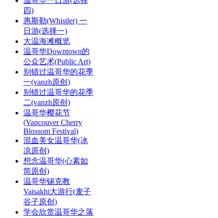
温哥华一日游(选择
四)
惠斯勒(Whistler) 一
日游(选择一)
大温海滩概览
温哥华Downtown的
公众艺术(Public Art)
别错过温哥华的花季
一(vanzh原创)
别错过温哥华的花季
二(vanzh原创)
温哥华樱花节
(Vancouver Cherry
Blossom Festival)
混血美女温哥华(冰
凉原创)
想念温哥华(心素如
简原创)
温哥华锡克教
Vaisakhi大游行(麦子
谷子原创)
学会欣赏温哥华之落