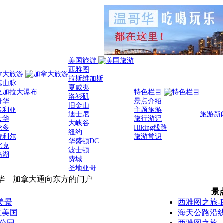
美国旅游
西雅图
拿大旅游
拉斯维加斯
基山脉
夏威夷
亚加拉大瀑布
特色栏目
洛衫矶
哥华
景点介绍
旧金山
多利亚
主题旅游
迪士尼
旅游新
太华
旅行游记
大峡谷
伦多
Hiking线路
纽约
特利尔
旅游常识
华盛顿DC
北克
波士顿
岛湖
费城
圣地亚哥
华—加拿大通向东方的门户
景
美景
西雅图之旅-Pike
胜美国
海天公路沿
公园
西雅图之旅