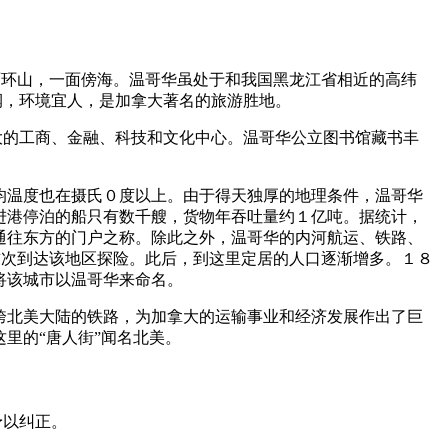
她三面环山，一面傍海。温哥华虽处于和我国黑龙江省相近的高纬
润，环境宜人，是加拿大著名的旅游胜地。
的工商、金融、科技和文化中心。温哥华公立图书馆藏书丰
温度也在摄氏０度以上。由于得天独厚的地理条件，温哥华
进港停泊的船只有数千艘，货物年吞吐量约１亿吨。据统计，
通往东方的门户之称。除此之外，温哥华的内河航运、铁路、
首次到达该地区探险。此后，到这里定居的人口逐渐增多。１８
将该城市以温哥华来命名。
跨北美大陆的铁路，为加拿大的运输事业和经济发展作出了巨
里的“唐人街”闻名北美。
予以纠正。