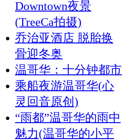
Downtown夜景
(TreeCa拍摄)
乔治亚酒店 脱胎换
骨迎冬奥
温哥华：十分钟都市
乘船夜游温哥华(心
灵回音原创)
“雨都”温哥华的雨中
魅力(温哥华的小平