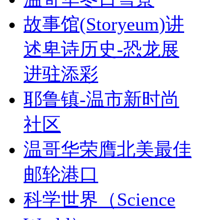
故事馆(Storyeum)讲
述卑诗历史-恐龙展
进驻添彩
耶鲁镇-温市新时尚
社区
温哥华荣膺北美最佳
邮轮港口
科学世界（Science