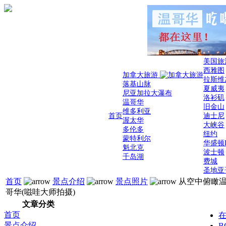
美国旅
西雅图
加拿大旅游
拉斯维
落基山脉
夏威夷
尼亚加拉大瀑布
洛衫矶
温哥华
旧金山
维多利亚
首页
迪士尼
渥太华
大峡谷
多伦多
纽约
蒙特利尔
华盛顿
魁北克
波士顿
千岛湖
费城
圣地亚
首页
景点介绍
景点照片
从空中俯瞰
哥华(嗞哇大师拍摄)
文章分类
首页
景点介绍
B