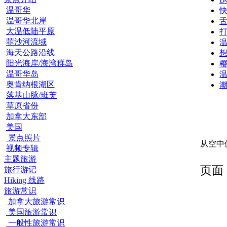
温哥华
温哥华北岸
大温低陆平原
打
菲沙河流域
海天公路沿线
阳光海岸/海湾群岛
温哥华岛
奥肯纳根湖区
落基山脉/班芙
草原省份
加拿大东部
美国
景点照片
从空中
视频专辑
主题旅游
页面 1
旅行游记
Hiking 线路
旅游常识
加拿大旅游常识
美国旅游常识
一般性旅游常识