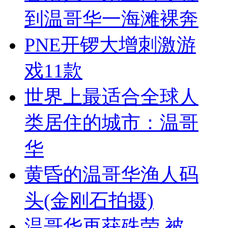
到温哥华一海滩裸奔
PNE开锣大增刺激游
戏11款
世界上最适合全球人
类居住的城市：温哥
华
黄昏的温哥华渔人码
头(金刚石拍摄)
温哥华再获殊荣 被