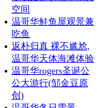
空间
温哥华鲑鱼屋观景兼
吃鱼
返朴归真 裸不尴尬,
温哥华天体海滩体验
温哥华rogers圣诞公
公大游行(邹金豆原
创)
温哥华冬日雪景