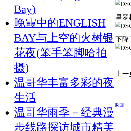
Bay)
星罗
晚霞中的ENGLISH
BAY与上空的火树银
下降
花夜(笨手笨脚哈拍
摄)
上一
温哥华丰富多彩的夜
生活
返回
温哥华雨季－经典漫
步线路探访城市精美