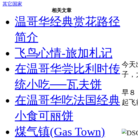
其它国家
相关文章
温哥华经典赏花路径
简介
飞鸟心情-旅加札记
今天
在温哥华尝比利时传
子，
统小吃──瓦夫饼
早８
在温哥华吃法国经典
起飞
小食可丽饼
煤气镇(Gas Town)