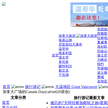
美国旅
西雅图
加拿大旅游
拉斯维
落基山脉
夏威夷
尼亚加拉大瀑布
洛衫矶
温哥华
旧金山
维多利亚
首页
迪士尼
渥太华
大峡谷
多伦多
纽约
蒙特利尔
华盛顿
魁北克
波士顿
千岛湖
费城
圣地亚
首页
旅行游记
大温地区 Great Vancouver
加拿大广场的Canada Day(calvin620原创)
文章分类
旅行游记最新文章
首页
难忘的7天阿拉斯加邮轮之旅(星期
景点介绍
加西网友分享:七里瓦一日游(flyfis