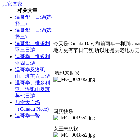
其它国家
相关文章
温哥华一日游(选
择二)
温哥华一日游(选
择三)
温哥华、维多利
今天是Canada Day, 和前两年一样到
亚三日游
地方更有节日气氛,所以还是去老地方走了
温哥华、维多利
亚四日游
温哥华及洛矶
我也来助兴
山、班芙六日游
温哥华、维多利
亚、洛矶山及班
芙七日游
加拿大广场
（Canada Place）
国庆快乐
温哥华一瞥
女王来庆祝