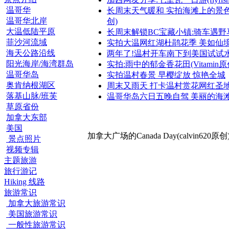
温哥华
长周末天气暖和 实拍海滩上的景
温哥华北岸
创)
大温低陆平原
长周末解锁BC宝藏小镇:骑车遇野
菲沙河流域
实拍大温网红湖杜鹃花季 美如仙
海天公路沿线
两年了!温村开车南下到美国试试
阳光海岸/海湾群岛
实拍:雨中的郁金香花田(Vitamin原
温哥华岛
实拍温村春景 早樱绽放 惊艳全城
奥肯纳根湖区
周末又雨天 打卡温村赏花网红圣
落基山脉/班芙
温哥华岛六日五晚自驾 美丽的海
草原省份
加拿大东部
美国
加拿大广场的Canada Day(calvin620原创
景点照片
视频专辑
主题旅游
旅行游记
Hiking 线路
旅游常识
加拿大旅游常识
美国旅游常识
一般性旅游常识