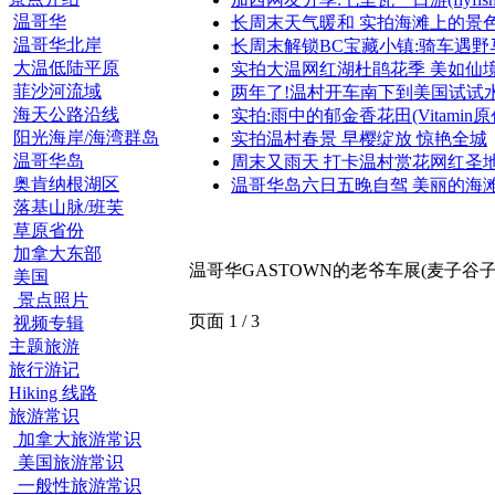
温哥华
长周末天气暖和 实拍海滩上的景色
温哥华北岸
长周末解锁BC宝藏小镇:骑车遇野
大温低陆平原
实拍大温网红湖杜鹃花季 美如仙
菲沙河流域
两年了!温村开车南下到美国试试
海天公路沿线
实拍:雨中的郁金香花田(Vitamin原
阳光海岸/海湾群岛
实拍温村春景 早樱绽放 惊艳全城
温哥华岛
周末又雨天 打卡温村赏花网红圣
奥肯纳根湖区
温哥华岛六日五晚自驾 美丽的海
落基山脉/班芙
草原省份
加拿大东部
温哥华GASTOWN的老爷车展(麦子谷子
美国
景点照片
页面 1 / 3
视频专辑
主题旅游
旅行游记
Hiking 线路
旅游常识
加拿大旅游常识
美国旅游常识
一般性旅游常识