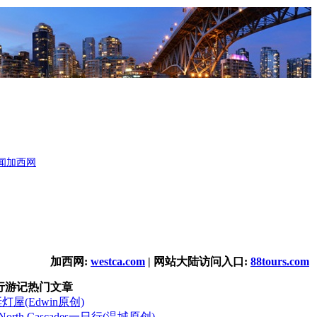
闻
加西网
加西网:
westca.com
| 网站大陆访问入口:
88tours.com
行游记热门文章
诞灯屋(Edwin原创)
orth Cascades一日行(温城原创)