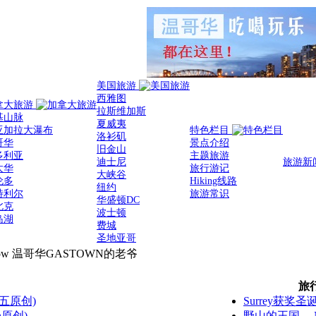
美国旅游
西雅图
拿大旅游
拉斯维加斯
基山脉
夏威夷
亚加拉大瀑布
特色栏目
洛衫矶
哥华
景点介绍
旧金山
多利亚
主题旅游
迪士尼
旅游新
太华
旅行游记
大峡谷
伦多
Hiking线路
纽约
特利尔
旅游常识
华盛顿DC
北克
波士顿
岛湖
费城
圣地亚哥
温哥华GASTOWN的老爷
旅
五原创)
Surrey获奖圣
h原创)
野山的王国----N