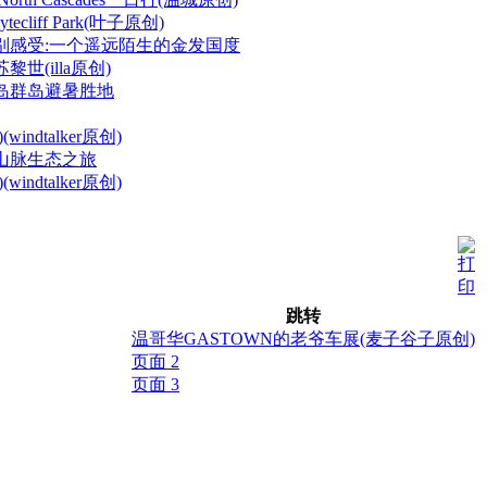
cliff Park(叶子原创)
别感受:一个遥远陌生的金发国度
世(illa原创)
岛群岛避暑胜地
indtalker原创)
山脉生态之旅
indtalker原创)
跳转
温哥华GASTOWN的老爷车展(麦子谷子原创)
页面 2
页面 3