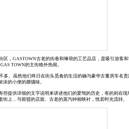
两个街区，GASTOWN古老的街巷和琳琅的工艺品店，是吸引游
条GAS TOWN的主街格外热闹。
的并不多。虽然他们终日在街头觅食的生活的确与豪华古董房车名
浓浓的小便的膻骚味。
有些提供详细的文字说明来讲述他们的爱驾的历史，有的则在现
老街上，与斑驳的店面、古老的蒸汽钟相映衬，恍若时光流转。