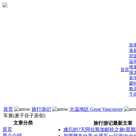
加
落
尼
温
维
首页
渥
多
蒙
魁
千
首页
旅行游记
大温地区 Great Vancouver
车展(麦子谷子原创)
文章分类
旅行游记最新文章
首页
难忘的7天阿拉斯加邮轮之旅(星期
景点介绍
加西网友分享:七里瓦一日游(flyfis