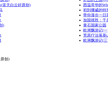
(蓝天白云好原创)
西温哥华的Whyte
马
初到挪威的特
境
带你漫步一日苏黎
水
加国揽胜：千
创)
黄石国家公园
欧洲飘游记(一)(w
地
荒原疗法落基
滩
欧洲飘游记(三)(w
原创)