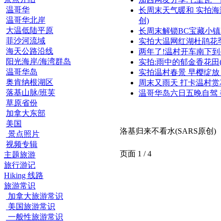
温哥华
长周末天气暖和 实拍海
温哥华北岸
创)
大温低陆平原
长周末解锁BC宝藏小镇
菲沙河流域
实拍大温网红湖杜鹃花
海天公路沿线
两年了!温村开车南下
阳光海岸/海湾群岛
实拍:雨中的郁金香花田(Vi
温哥华岛
实拍温村春景 早樱绽放
奥肯纳根湖区
周末又雨天 打卡温村
落基山脉/班芙
温哥华岛六日五晚自驾
草原省份
加拿大东部
美国
洛基归来不看水(SARS原创)
景点照片
视频专辑
页面 1 / 4
主题旅游
旅行游记
Hiking 线路
旅游常识
加拿大旅游常识
美国旅游常识
一般性旅游常识