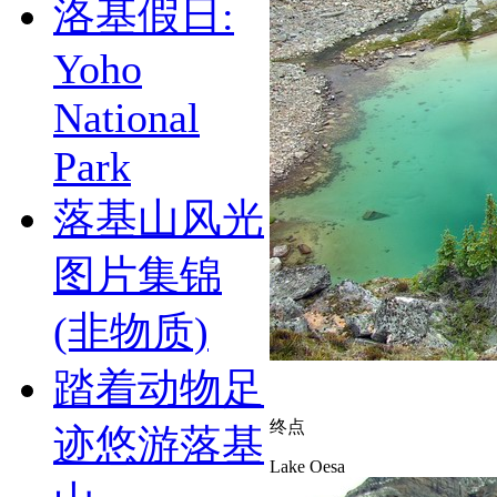
洛基假日:
Yoho
National
Park
落基山风光
图片集锦
(非物质)
踏着动物足
终点
迹悠游落基
Lake Oesa