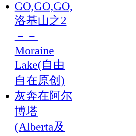
GO,GO,GO,
洛基山之2
－－
Moraine
Lake(自由
自在原创)
灰奔在阿尔
博塔
(Alberta及