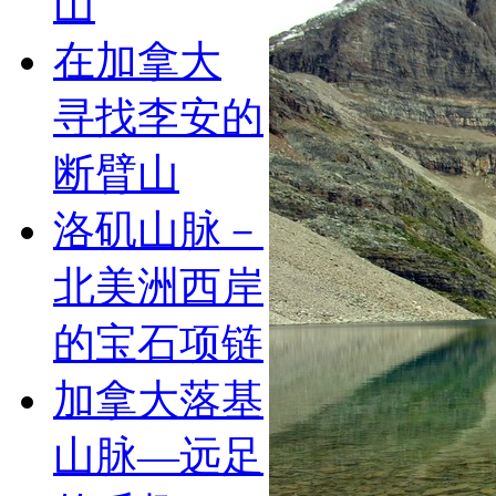
山
在加拿大
寻找李安的
断臂山
洛矶山脉－
北美洲西岸
的宝石项链
加拿大落基
山脉—远足