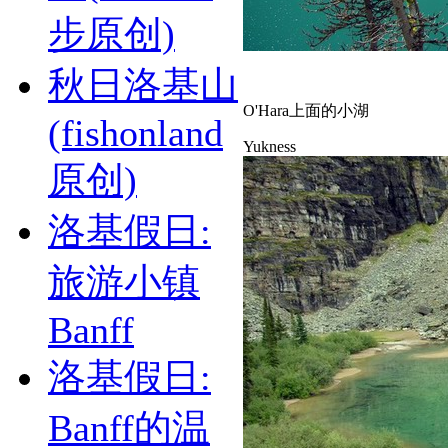
步原创)
秋日洛基山
O'Hara上面的小湖
(fishonland
Yukness
原创)
洛基假日:
旅游小镇
Banff
洛基假日:
Banff的温