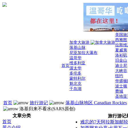
美国旅
西雅图
加拿大旅游
拉斯维
落基山脉
夏威夷
尼亚加拉大瀑布
洛衫矶
温哥华
旧金山
维多利亚
首页
迪士尼
渥太华
大峡谷
多伦多
纽约
蒙特利尔
华盛顿
魁北克
波士顿
千岛湖
费城
圣地亚
首页
旅行游记
落基山脉地区 Canadian Rockies
洛基归来不看水(SARS原创)
文章分类
旅行游记
首页
难忘的7天阿拉斯加邮轮
景点介绍
加西网友分享:七里瓦一日游(