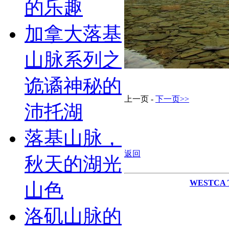
的乐趣
加拿大落基
山脉系列之
诡谲神秘的
上一页 -
下一页>>
沛托湖
落基山脉，
返回
秋天的湖光
WESTCA Te
山色
洛矶山脉的