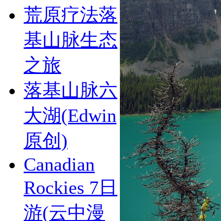
荒原疗法落
基山脉生态
之旅
落基山脉六
大湖(Edwin
原创)
Canadian
Rockies 7日
游(云中漫