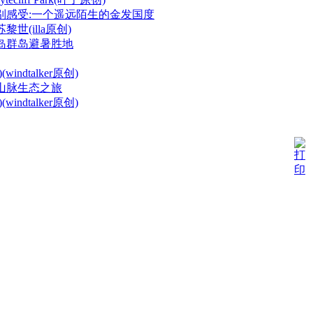
别感受:一个遥远陌生的金发国度
世(illa原创)
岛群岛避暑胜地
indtalker原创)
山脉生态之旅
indtalker原创)