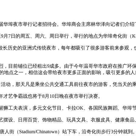
届华埠夜市举行记者招待会。华埠商会主席林华泽向记者们介绍
9月7日的周五、周六、周日举行，举行的地点为华埠奇化街（Keefer
有较长历史的亚洲式传统夜市，每年都吸引了很多游客前来参观，
烈，目前铺位已经租出9成多。由于今年温哥华市政府在推广环
色走廊的地点之一，相信这会带给夜市更多正面的影响，吸引更多的
车日活动，那天凡是乘坐公共交通工具前往夜市的游客，凭当天的
年才艺争霸战也将于8月10日晚在夜市举行决赛。
醒狮工夫表演，多元文化节目、卡拉OK、各国民族舞蹈、华埠
艺摆设、日用百货、饰物精品、玩具文具、衣服皮具、健康食品
街（Stadium/Chinatown）站下车，沿奇化街步行3分