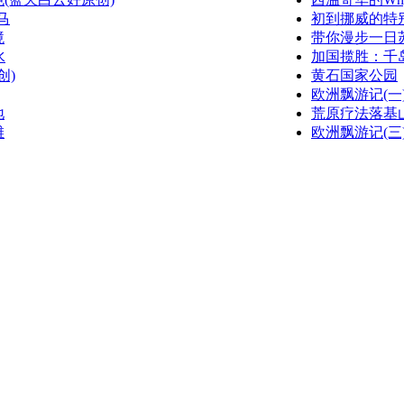
马
初到挪威的特
境
带你漫步一日苏黎
水
加国揽胜：千
创)
黄石国家公园
欧洲飘游记(一)(w
地
荒原疗法落基
滩
欧洲飘游记(三)(w