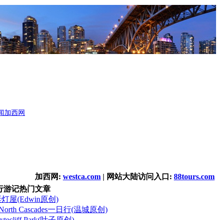
闻
加西网
加西网:
westca.com
| 网站大陆访问入口:
88tours.com
行游记热门文章
诞灯屋(Edwin原创)
orth Cascades一日行(温城原创)
cliff Park(叶子原创)