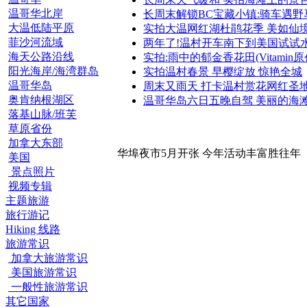
温哥华北岸
长周末解锁BC宝藏小镇:骑车遇野
大温低陆平原
实拍大温网红湖杜鹃花季 美如仙
菲沙河流域
两年了!温村开车南下到美国试试
海天公路沿线
实拍:雨中的郁金香花田(Vitamin原
阳光海岸/海湾群岛
实拍温村春景 早樱绽放 惊艳全城
温哥华岛
周末又雨天 打卡温村赏花网红圣
奥肯纳根湖区
温哥华岛六日五晚自驾 美丽的海
落基山脉/班芙
草原省份
加拿大东部
华埠夜市5月开张 今年活动丰富胜往年
美国
景点照片
视频专辑
主题旅游
旅行游记
Hiking 线路
旅游常识
加拿大旅游常识
美国旅游常识
一般性旅游常识
其它国家