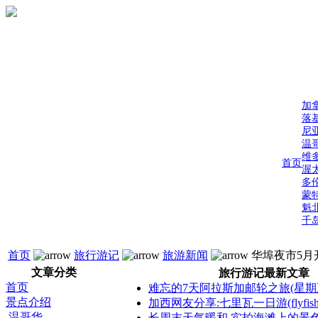
加
落
尼
温
维
首页
渥
多
蒙
魁
千
首页
旅行游记
旅游新闻
华埠夜市5月
文章分类
旅行游记最新文章
首页
难忘的7天阿拉斯加邮轮之旅(星期
景点介绍
加西网友分享:七里瓦一日游(flyfis
温哥华
长周末天气暖和 实拍海滩上的景色