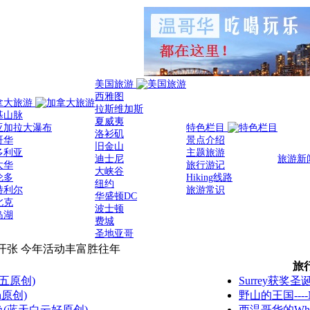
美国旅游
西雅图
拿大旅游
拉斯维加斯
基山脉
夏威夷
亚加拉大瀑布
特色栏目
洛衫矶
哥华
景点介绍
旧金山
多利亚
主题旅游
迪士尼
旅游新
太华
旅行游记
大峡谷
伦多
Hiking线路
纽约
特利尔
旅游常识
华盛顿DC
北克
波士顿
岛湖
费城
圣地亚哥
开张 今年活动丰富胜往年
旅
五原创)
Surrey获奖圣
h原创)
野山的王国----N
(蓝天白云好原创)
西温哥华的Whyte