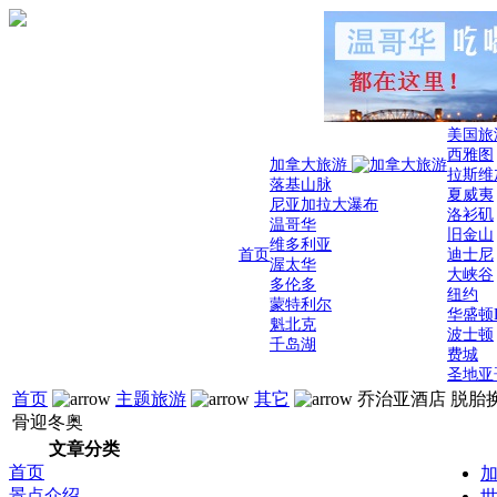
美国旅
西雅图
加拿大旅游
拉斯维
落基山脉
夏威夷
尼亚加拉大瀑布
洛衫矶
温哥华
旧金山
维多利亚
首页
迪士尼
渥太华
大峡谷
多伦多
纽约
蒙特利尔
华盛顿
魁北克
波士顿
千岛湖
费城
圣地亚
首页
主题旅游
其它
乔治亚酒店 脱胎
骨迎冬奥
文章分类
首页
加
景点介绍