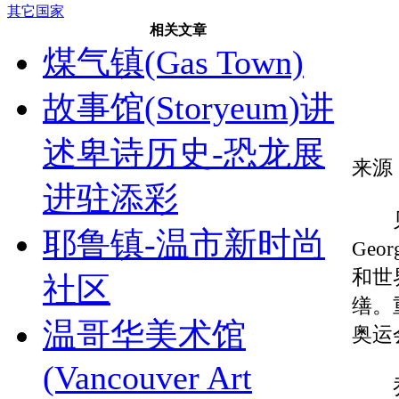
其它国家
相关文章
煤气镇(Gas Town)
故事馆(Storyeum)讲
述卑诗历史-恐龙展
来源
进驻添彩
见证
耶鲁镇-温市新时尚
Ge
和世
社区
缮。
温哥华美术馆
奥运
(Vancouver Art
乔治