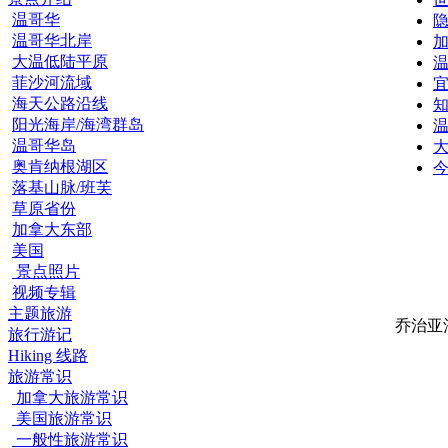
温哥华
温哥华北岸
大温低陆平原
温
菲沙河流域
海天公路沿线
阳光海岸/海湾群岛
温哥华岛
大
奥肯纳根湖区
今
落基山脉/班芙
草原省份
加拿大东部
美国
景点照片
视频专辑
主题旅游
乔治亚
旅行游记
Hiking 线路
旅游常识
加拿大旅游常识
美国旅游常识
一般性旅游常识