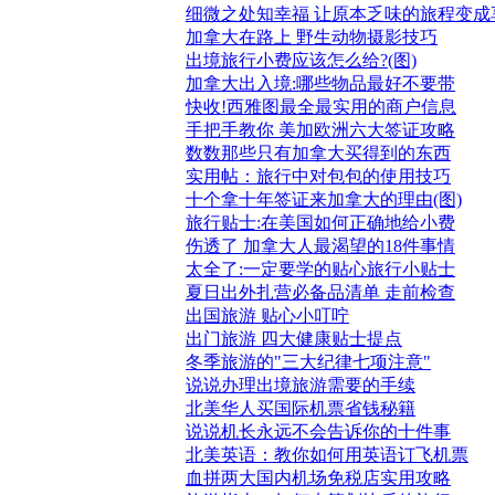
细微之处知幸福 让原本乏味的旅程变成
加拿大在路上 野生动物摄影技巧
出境旅行小费应该怎么给?(图)
加拿大出入境:哪些物品最好不要带
快收!西雅图最全最实用的商户信息
手把手教你 美加欧洲六大签证攻略
数数那些只有加拿大买得到的东西
实用帖：旅行中对包包的使用技巧
十个拿十年签证来加拿大的理由(图)
旅行贴士:在美国如何正确地给小费
伤透了 加拿大人最渴望的18件事情
太全了:一定要学的贴心旅行小贴士
夏日出外扎营必备品清单 走前检查
出国旅游 贴心小叮咛
出门旅游 四大健康贴士提点
冬季旅游的"三大纪律七项注意"
说说办理出境旅游需要的手续
北美华人买国际机票省钱秘籍
说说机长永远不会告诉你的十件事
北美英语：教你如何用英语订飞机票
血拼两大国内机场免税店实用攻略