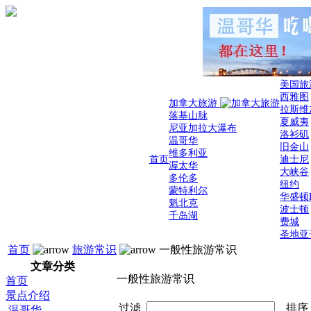
美国旅
西雅图
加拿大旅游
拉斯维
落基山脉
夏威夷
尼亚加拉大瀑布
洛衫矶
温哥华
旧金山
维多利亚
首页
迪士尼
渥太华
大峡谷
多伦多
纽约
蒙特利尔
华盛顿
魁北克
波士顿
千岛湖
费城
圣地亚
首页
旅游常识
一般性旅游常识
文章分类
一般性旅游常识
首页
景点介绍
过滤
排
温哥华