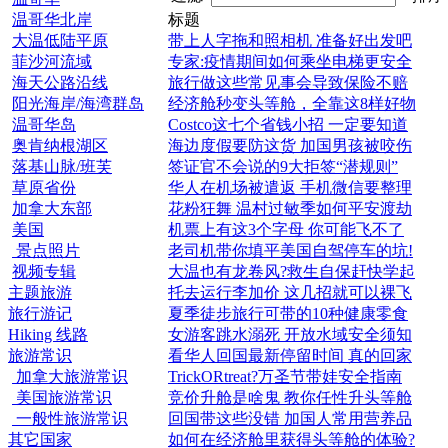
温哥华北岸
标题
大温低陆平原
带上人字拖和照相机 准备好出发吧
菲沙河流域
专家:疫情期间如何乘坐电梯更安全
海天公路沿线
旅行做这些常见事会导致保险不赔
阳光海岸/海湾群岛
经济舱秒变头等舱，全靠这8样好物
温哥华岛
Costco这七个省钱小招 一定要知道
奥肯纳根湖区
海边度假要防这货 加国男孩被咬伤
落基山脉/班芙
签证官不会说的9大拒签“潜规则”
草原省份
华人在机场被遣返 手机微信要整理
加拿大东部
花粉狂舞 温村过敏季如何平安渡劫
美国
机票上有这3个字母 你可能飞不了
景点照片
老司机带你填平美国自驾停车的坑!
视频专辑
大温也有龙卷风?救生自保赶快学起
主题旅游
托去运行李加价 这几招就可以裸飞
旅行游记
夏季徒步旅行可带的10种健康零食
Hiking 线路
女游客跳水溺死 开放水域安全须知
旅游常识
看华人回国最新停留时间 真的回家
加拿大旅游常识
TrickORtreat?万圣节带娃安全指南
美国旅游常识
竞价升舱是啥鬼 教你任性升头等舱
一般性旅游常识
回国带这些没错 加国人常用营养品
其它国家
如何在经济舱里获得头等舱的体验?