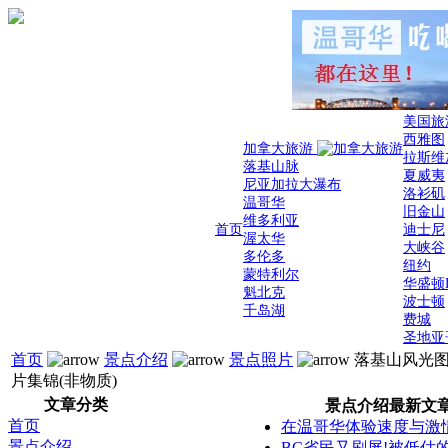
美国旅
西雅图
加拿大旅游
拉斯维
落基山脉
夏威夷
尼亚加拉大瀑布
洛衫矶
温哥华
旧金山
维多利亚
首页
迪士尼
渥太华
大峡谷
多伦多
纽约
蒙特利尔
华盛顿
魁北克
波士顿
千岛湖
费城
圣地亚
首页
景点介绍
景点照片
落基山风光
片集锦(非物质)
文章分类
景点介绍最新文
首页
在温哥华体验速度与激
景点介绍
BC省民又刷屏!被低估