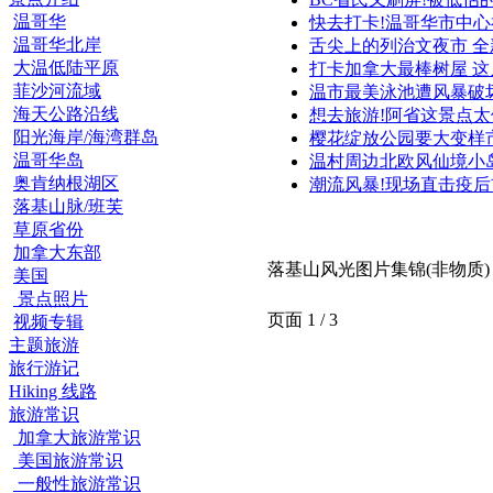
温哥华
快去打卡!温哥华市中
温哥华北岸
舌尖上的列治文夜市 
大温低陆平原
打卡加拿大最棒树屋 这
菲沙河流域
温市最美泳池遭风暴破
海天公路沿线
想去旅游!阿省这景点
阳光海岸/海湾群岛
樱花绽放公园要大变样
温哥华岛
温村周边北欧风仙境小
奥肯纳根湖区
潮流风暴!现场直击疫
落基山脉/班芙
草原省份
加拿大东部
落基山风光图片集锦(非物质)
美国
景点照片
页面 1 / 3
视频专辑
主题旅游
旅行游记
Hiking 线路
旅游常识
加拿大旅游常识
美国旅游常识
一般性旅游常识