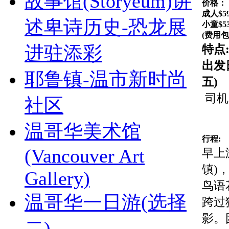
故事馆(Storyeum)讲
价格：
成人$59
述卑诗历史-恐龙展
小童$53
(费用
进驻添彩
特点
出发
耶鲁镇-温市新时尚
五)
司机
社区
温哥华美术馆
行程:
(Vancouver Art
早上
镇)
Gallery)
鸟语
温哥华一日游(选择
跨过
影。
二)