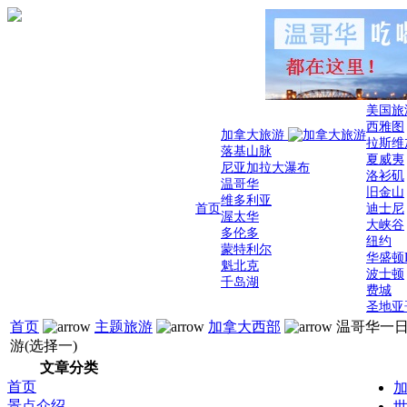
美国旅
西雅图
加拿大旅游
拉斯维
落基山脉
夏威夷
尼亚加拉大瀑布
洛衫矶
温哥华
旧金山
维多利亚
首页
迪士尼
渥太华
大峡谷
多伦多
纽约
蒙特利尔
华盛顿
魁北克
波士顿
千岛湖
费城
圣地亚
首页
主题旅游
加拿大西部
温哥华一
游(选择一)
文章分类
首页
加
景点介绍