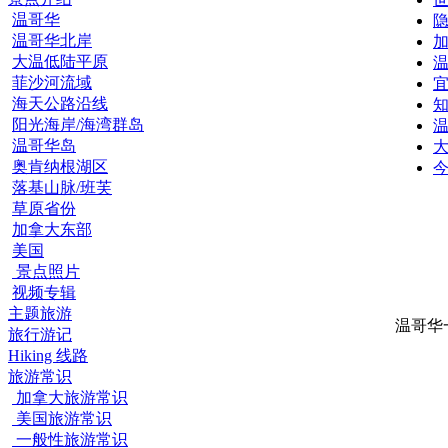
温哥华
温哥华北岸
大温低陆平原
温
菲沙河流域
海天公路沿线
阳光海岸/海湾群岛
温哥华岛
大
奥肯纳根湖区
今
落基山脉/班芙
草原省份
加拿大东部
美国
景点照片
视频专辑
主题旅游
温哥华
旅行游记
Hiking 线路
旅游常识
加拿大旅游常识
美国旅游常识
一般性旅游常识