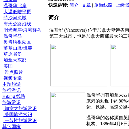
快速跳转:
简介
|
文章
|
旅游线路
|
上级
温哥华北岸
大温低陆平原
简介
菲沙河流域
海天公路沿线
阳光海岸/海湾群岛
温哥华 (Vancouver) 位于加
温哥华岛
第三大城市，也是加拿大西部最大的工
奥肯纳根湖区
落基山脉/班芙
草原省份
加拿大东部
美国
景点照片
视频专辑
主题旅游
旅行游记
温哥华拥有加拿大西
Hiking 线路
来港的船舶中约80
旅游常识
运、铁路、高速公路
加拿大旅游常识
美国旅游常识
温哥华的名称源自英国
一般性旅游常识
机构。1886年4
其它国家