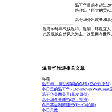
温哥华目前有超过2
路作出了巨大的贡献。
温哥华外出就餐和享受
温哥华终年气候温和、湿润，环境宜人
此景观以自然风光为主。这里拥有世界
温哥华旅游相关文章
标题
温哥华， 海边郁闷的冬晴 (空心竹原创)
冬日里的温哥华 - Downtown(WestCoast
温哥华美图美景(蒸发原创)
温哥华冬景随拍(亦工拍摄)
冬日英吉利湾随想(TreeCa拍摄)
冬日景致