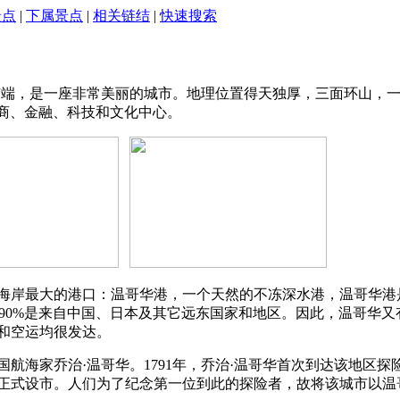
景点
|
下属景点
|
相关链结
|
快速搜索
拿大卑诗省南端，是一座非常美丽的城市。地理位置得天独厚，三面环山
商、金融、科技和文化中心。
海岸最大的港口：温哥华港，一个天然的不冻深水港，温哥华港
%-90%是来自中国、日本及其它远东国家和地区。因此，温哥华
和空运均很发达。
航海家乔治·温哥华。1791年，乔治·温哥华首次到达该地区探
月6日正式设市。人们为了纪念第一位到此的探险者，故将该城市以