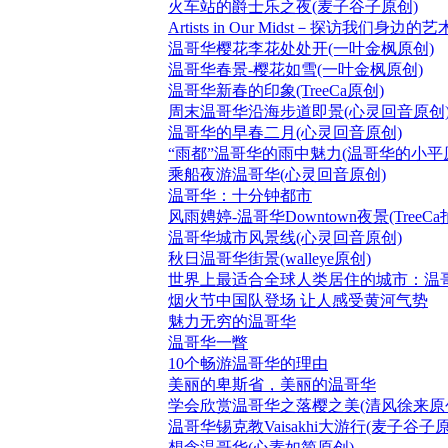
火车站的爵士乐之夜(麦子谷子原创)
Artists in Our Midst－探访我们身
温哥华樱花李花处处开(一叶金枫原创)
温哥华春景-樱花如雪(一叶金枫原创)
温哥华新春的印象(TreeCa原创)
周末温哥华沿海步道即景(心灵回音原创
温哥华的早春二月(心灵回音原创)
“雨都”温哥华的雨中魅力(温哥华的小平
乘船夜游温哥华(心灵回音原创)
温哥华：十分钟都市
风雨娉婷-温哥华Downtown夜景(TreeCa
温哥华城市风景线(心灵回音原创)
秋日温哥华街景(walleye原创)
世界上最适合全球人类居住的城市：温
烟火节中国队登场 让人感受黄河气势
魅力无穷的温哥华
温哥华一瞥
10个畅游温哥华的理由
美丽的卑斯省，美丽的温哥华
学会欣赏温哥华之落樱之美(清风徐来原
温哥华锡克教Vaisakhi大游行(麦子谷子原
想念温哥华(心素如简原创)