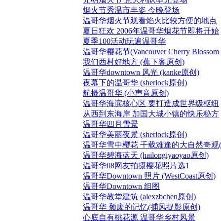
烟火节秀温市丰姿 今晚登场
温哥华烟火节观看焰火比较方便的地点
夏日狂欢 2006年温哥华烟花节即将开始
夏季100活动玩遍温哥华
温哥华樱花节(Vancouver Cherry Blossom Fe
我们西村好地方 (蕉下客原创)
温哥华downtown 风光 (kanke原创)
夜幕下的温哥华 (sherlock原创)
航摄温哥华 (小声音原创)
温哥华海滨核心区 要打造成世界级枢纽
从西到东海岸 加国大城小镇的快乐秘方
温哥华四月雪景
温哥华美丽夜景 (sherlock原创)
温哥华雪中樱花 千载难逢的大自然奇观(
温哥华碧海蓝天 (hailongiyaoyao原创)
温哥华08网友拍摄樱花照片选1
温哥华Downtown 照片 (WestCoast原创)
温哥华Downtown 组图
温哥华教堂建筑 (alexzbchen原创)
温哥华 颓废的记忆(捕风捉影原创)
心底自有桃花源 温哥华乡村风景