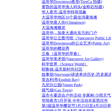
温哥华Downtown夜景(TreeCa 拍摄)
黄昏的温哥华渔人码头(金刚石拍摄)
华人夜市-温哥华特有现象
大温哥华地区10个最佳消暑海滩
温哥华唐人街(Chinatown)
大温海滩概览
温哥华—加拿大通向东方的门户
温哥华公立图书馆（Vancouver Public Lib
温哥华Downtown的公众艺术(Public Art)
温哥华的樱花秀
立春（温哥华的早春）
温哥华美术馆(Vancouver Art Gallery)
科学世界（Science World）
耶鲁镇-温市新时尚社区
故事馆(Storyeum)讲述卑诗历史-恐龙
英吉利湾(English Bay)
凡尼尔公园(Vanier Park)
煤气镇(Gas Town)
温市今夏适合户外活动 专家称:少雨天
华埠夜市5月开张 今年活动丰富胜往年
第3届温哥华樱花节3月25日至4月20日
光明烟火节 意大利队率先登场