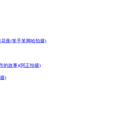
银花夜(笨手笨脚哈拍摄)
市的故事)(阿正拍摄)
拍摄)