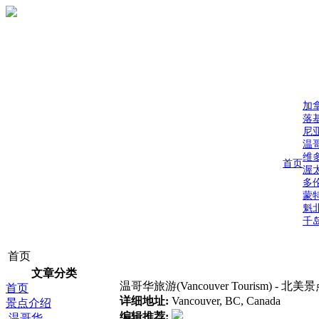
加
落
尼
温
维
首页
渥
多
蒙
魁
千
首页
文章分类
温哥华旅游(Vancouver Tourism) - 北
首页
详细地址:
Vancouver, BC, Canada
景点介绍
编辑推荐:
温哥华