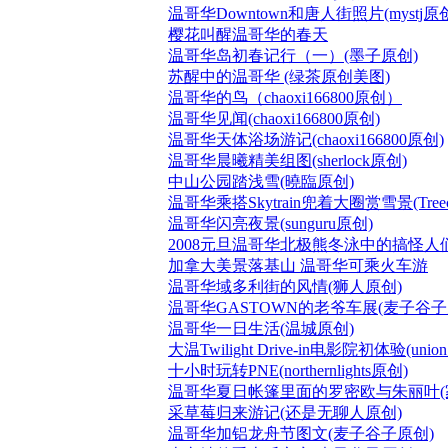
温哥华Downtown和唐人街照片(mystj原
樱花叫醒温哥华的春天
温哥华岛初春记行（一）(墨子原创)
苏醒中的温哥华 (绿茶原创美图)
温哥华的鸟（chaoxi166800原创）
温哥华见闻(chaoxi166800原创)
温哥华天体浴场游记(chaoxi166800原创)
温哥华晨曦精美组图(sherlock原创)
中山公园踏浅雪(曉臨原创)
温哥华乘搭Skytrain兜着大圈赏雪景(Tree
温哥华闪亮夜景(sunguru原创)
2008元旦温哥华北极熊冬泳中的搞怪人们(
加拿大美景落基山 温哥华可乘火车游
温哥华域多利街的风情(狮人原创)
温哥华GASTOWN的老爷车展(麦子谷子
温哥华一日生活(温城原创)
大温Twilight Drive-in电影院初体验(unio
十小时玩转PNE(northernlights原创)
温哥华夏日帐篷里面的罗密欧与朱丽叶(
采草莓归来游记(还是无聊人原创)
温哥华加铝龙舟节图文(麦子谷子原创)