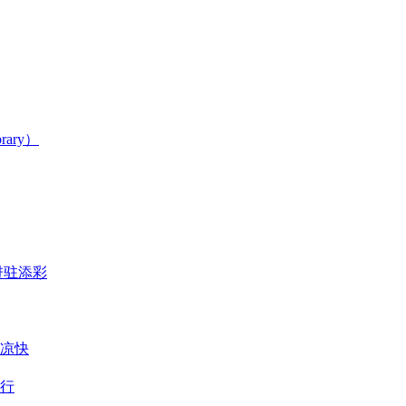
rary）
展进驻添彩
气凉快
举行