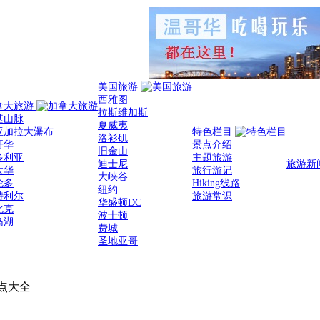
美国旅游
西雅图
拿大旅游
拉斯维加斯
基山脉
夏威夷
亚加拉大瀑布
特色栏目
洛衫矶
哥华
景点介绍
旧金山
多利亚
主题旅游
迪士尼
旅游新
太华
旅行游记
大峡谷
伦多
Hiking线路
纽约
特利尔
旅游常识
华盛顿DC
北克
波士顿
岛湖
费城
圣地亚哥
美景点大全