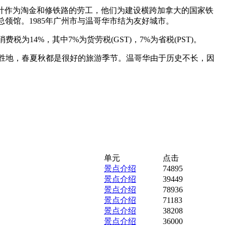
中叶作为淘金和修铁路的劳工，他们为建设横跨加拿大的国家铁
总领馆。1985年广州市与温哥华市结为友好城市。
为14%，其中7%为货劳税(GST)，7%为省税(PST)。
胜地，春夏秋都是很好的旅游季节。温哥华由于历史不长，因
单元
点击
景点介绍
74895
景点介绍
39449
景点介绍
78936
景点介绍
71183
景点介绍
38208
景点介绍
36000