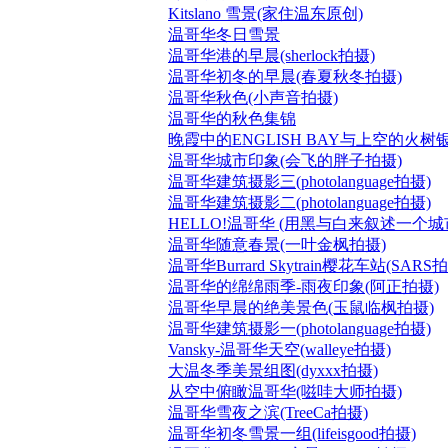
Kitslano 雪景(家住温东原创)
温哥华冬日雪景
温哥华港的早晨(sherlock拍摄)
温哥华初冬的早晨(春夏秋冬拍摄)
温哥华秋色(小声音拍摄)
温哥华的秋色集锦
晚霞中的ENGLISH BAY与上空的火树
温哥华城市印象(会飞的胖子拍摄)
温哥华建筑摄影三(photolanguage拍摄)
温哥华建筑摄影二(photolanguage拍摄)
HELLO!温哥华 (用黑与白来叙述一个城
温哥华随意春景(一叶金枫拍摄)
温哥华Burrard Skytrain樱花车站(SARS
温哥华的绵绵雨季-雨夜印象(阿正拍摄)
温哥华早晨的绝美景色(玉鼠临枫拍摄)
温哥华建筑摄影一(photolanguage拍摄)
Vansky-温哥华天空(walleye拍摄)
大温冬季美景组图(dyxxx拍摄)
从空中俯瞰温哥华(嗞哇大师拍摄)
温哥华雪夜之滨(TreeCa拍摄)
温哥华初冬雪景一组(lifeisgood拍摄)