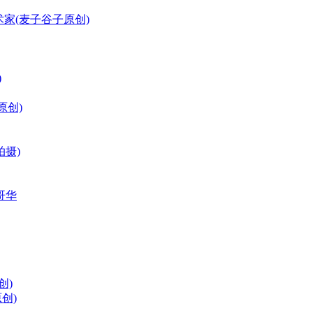
边的艺术家(麦子谷子原创)
)
原创)
拍摄)
哥华
创)
创)