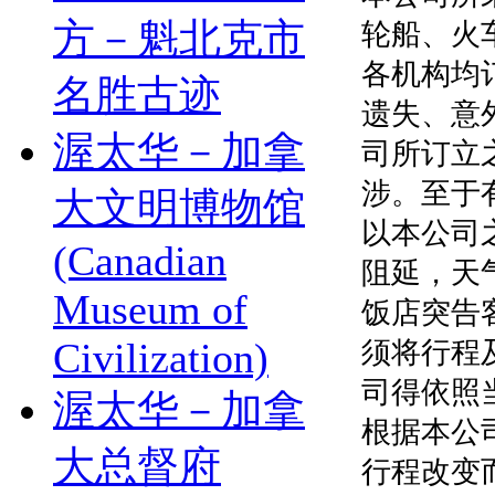
方－魁北克市
轮船、火
各机构均
名胜古迹
遗失、意
渥太华－加拿
司所订立
涉。至于
大文明博物馆
以本公司
(Canadian
阻延，天
Museum of
饭店突告
Civilization)
须将行程
司得依照
渥太华－加拿
根据本公
大总督府
行程改变