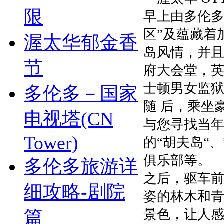
限
早上由多伦多
区”及蕴藏着
渥太华郁金香
岛风情，并且
节
府大会堂，
士顿男女监
多伦多－国家
随 后，乘坐
电视塔(CN
与您寻找当
Tower)
的“胡夫岛“
俱乐部等。
多伦多旅游详
之后，驱车前
细攻略-剧院
姿的林木和青
篇
景色，让人