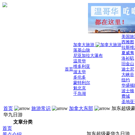
美国旅
西雅图
加拿大旅游
拉斯维
落基山脉
夏威夷
尼亚加拉大瀑布
洛衫矶
温哥华
旧金山
维多利亚
首页
迪士尼
渥太华
大峡谷
多伦多
纽约
蒙特利尔
华盛顿
魁北克
波士顿
千岛湖
费城
圣地亚
首页
旅游常识
加拿大东部
加东超级
华九日游
文章分类
首页
加东超级豪华九日游
景点介绍