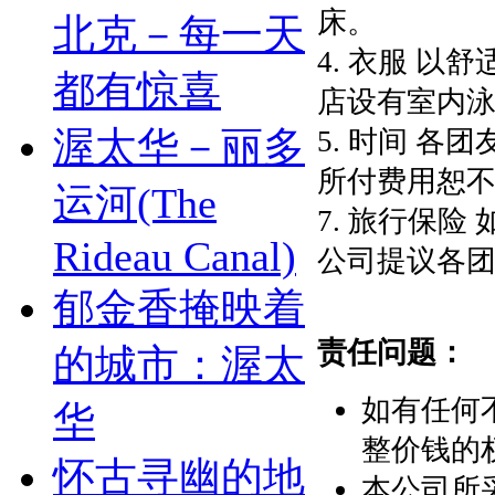
床。
北克－每一天
4. 衣服 以
都有惊喜
店设有室内泳
渥太华－丽多
5. 时间 各
所付费用恕不
运河(The
7. 旅行保险
Rideau Canal)
公司提议各团
郁金香掩映着
责任问题：
的城市：渥太
如有任何
华
整价钱的
怀古寻幽的地
本公司所