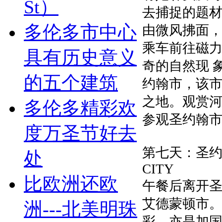
St）
去捕捉的题材
多伦多市中心
由微风拂面
乘车前往磁
具有历史意义
奇的自然现 
的五个建筑
约翰市，该
之地。观赏河
多伦多精彩欢
参观圣约翰
度万圣节好去
第七天：圣约翰市
处
CITY
比欧洲还欧
午餐后离开
艾德蒙顿市
洲---北美明珠
彩，亦是加国