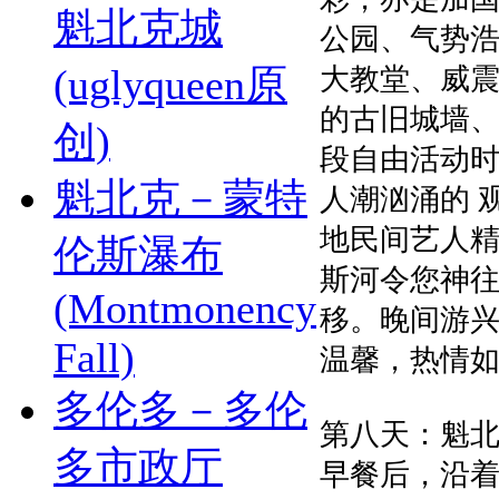
魁北克城
公园、气势
(uglyqueen原
大教堂、威震
的古旧城墙
创)
段自由活动
魁北克－蒙特
人潮汹涌的 
地民间艺人精
伦斯瀑布
斯河令您神往
(Montmonency
移。晚间游
Fall)
温馨，热情
多伦多－多伦
第八天：魁北克
多市政厅
早餐后，沿着