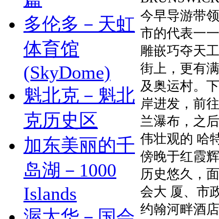
今早导游带
多伦多－天虹
市的代表一
体育馆
雕嵌巧夺天工
街上，更有
(SkyDome)
及奥运村。下
魁北克－魁北
岸进发，前
克历史区
兰瀑布，之
伟壮观的 哈
加东美丽的千
傍晚于红霞
岛湖－1000
历史悠久，
Islands
会大 厦、市
约翰河畔酒
渥太华－国会