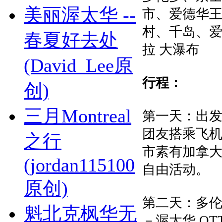
美丽渥太华 --
市、爱德华王
村、千岛、
春夏好去处
拉 大瀑布
(David_Lee原
行程：
创)
三月Montreal
第一天：出发地
团友搭乘飞
之行
市素有加拿
(jordan115100
自由活动。
原创)
第二天：多伦多 
魁北克枫华无
－渥太华 OT