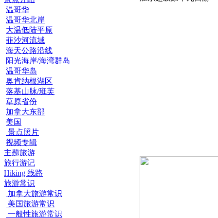
温哥华
温哥华北岸
大温低陆平原
菲沙河流域
海天公路沿线
阳光海岸/海湾群岛
温哥华岛
奥肯纳根湖区
落基山脉/班芙
草原省份
加拿大东部
美国
景点照片
视频专辑
主题旅游
旅行游记
Hiking 线路
旅游常识
加拿大旅游常识
美国旅游常识
一般性旅游常识