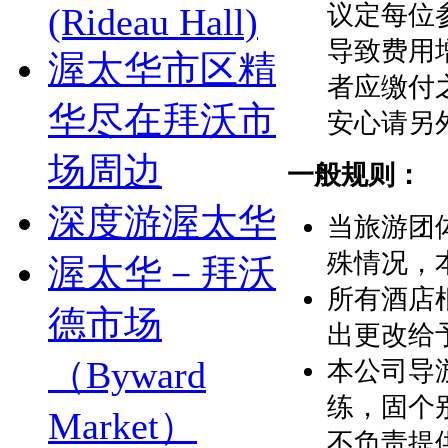
议定每位
(Rideau Hall)
导致费用
渥太华市区精
者应缴付
华尽在拜沃市
安心请另
场周边
一般规则：
深度游渥太华
当旅游团
殊情况，
渥太华－拜沃
所有酒店
德市场
出更改给
（Byward
本公司导
练，固个
Market）
不负责提