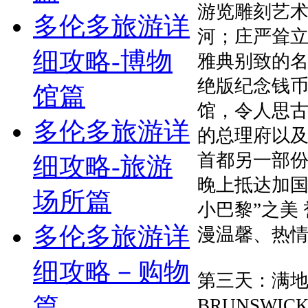
游览雕刻艺
多伦多旅游详
河；庄严耸
细攻略-博物
雅典别致的
绝版纪念钱
馆篇
馆，令人思
多伦多旅游详
的总理府以及
首都另一部
细攻略-旅游
晚上抵达加国
场所篇
小巴黎”之美
多伦多旅游详
漫温馨、热
细攻略－购物
第三天：满地可
篇
BRUNSWIC