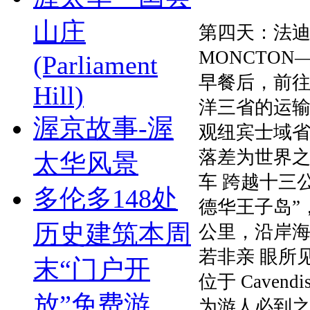
山庄
第四天：法迪力
MONCTON—爱
(Parliament
早餐后，前
Hill)
洋三省的运
渥京故事-渥
观纽宾士域
落差为世界之
太华风景
车 跨越十三
多伦多148处
德华王子岛”
历史建筑本周
公里，沿岸
若非亲 眼所
末“门户开
位于 Cavendi
放”免费游
为游人必到之