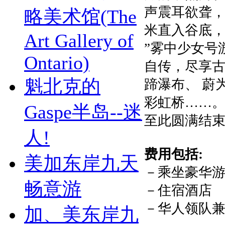
声震耳欲聋
略美术馆(The
米直入谷底，
Art Gallery of
”雾中少女号
Ontario)
自传，尽享
魁北克的
蹄瀑布、 蔚
彩虹桥……
Gaspe半岛--迷
至此圆满结
人!
费用包括:
美加东岸九天
－乘坐豪华
畅意游
－住宿酒店
－华人领队
加、美东岸九