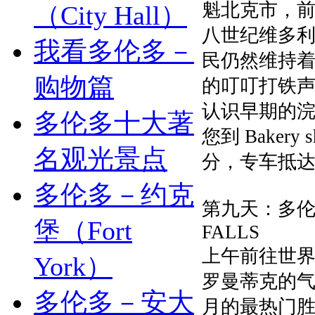
魁北克市，
（City Hall）
八世纪维多利
我看多伦多－
民仍然维持
购物篇
的叮叮打铁声
认识早期的
多伦多十大著
您到 Bake
名观光景点
分，专车抵达
多伦多－约克
第九天：多伦多
堡（Fort
FALLS
上午前往世
York）
罗曼蒂克的
多伦多－安大
月的最热门胜