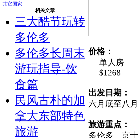
其它国家
相关文章
三大酷节玩转
多伦多
多伦多长周末
价格：
单人房
游玩指导-饮
$1268 
食篇
出发日期：
民风古朴的加
六月底至八
拿大东部特色
旅游重点：
旅游
多伦多、京