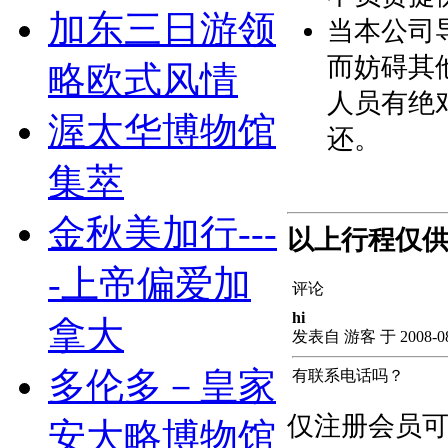
加东三日游领
当本公司
而妨碍其
略欧式风情
人员有绝
渥太华博物馆
还。
集萃
金秋美加行---
以上行程仅
-上帝偏爱加
评论
hi
拿大
发表自 游客 于 2008-08-2
多伦多－皇家
有联系电话吗？
仅注册会员可
安大略博物馆