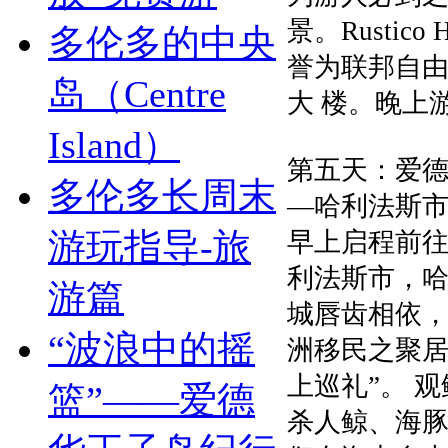
景。Rustic
多伦多的中央
誉为联邦自
岛（Centre
大 楼。晚上
Island）
第五天：爱德华王
多伦多长周末
—哈利法斯市 
游玩指导-旅
早上启程前
利法斯市，
游篇
城唇齿相依，
“波浪中的摇
洲移民之聚居
上巡礼”。 
篮”——爱德
杀人鲸、海豚