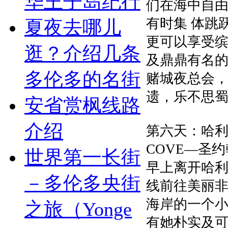
华王子岛纪行
们在海中自
有时集 体跳
夏夜去哪儿
更可以享受
逛？介绍几条
及鼎鼎有名的
多伦多的名街
赌城夜总会，
遗，乐不思
安省赏枫线路
介绍
第六天：哈利法
COVE—圣约翰市
世界第一长街
早上离开哈
－多伦多央街
线前往美丽非凡
海岸的一个小
之旅（Yonge
有她朴实及