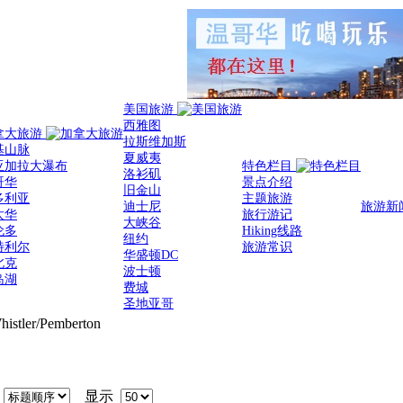
美国旅游
西雅图
拿大旅游
拉斯维加斯
基山脉
夏威夷
亚加拉大瀑布
特色栏目
洛衫矶
哥华
景点介绍
旧金山
多利亚
主题旅游
迪士尼
旅游新
太华
旅行游记
大峡谷
伦多
Hiking线路
纽约
特利尔
旅游常识
华盛顿DC
北克
波士顿
岛湖
费城
圣地亚哥
histler/Pemberton
序
显示