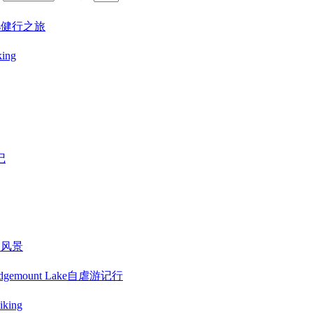
umps健行之旅
ing
记
的风景
ount Lake自虐游记行
king