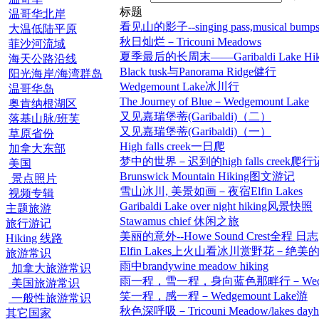
标题
温哥华北岸
看见山的影子--singing pass,musical b
大温低陆平原
秋日灿烂－Tricouni Meadows
菲沙河流域
夏季最后的长周末――Garibaldi Lake Hik
海天公路沿线
Black tusk与Panorama Ridge健行
阳光海岸/海湾群岛
Wedgemount Lake冰川行
温哥华岛
The Journey of Blue－Wedgemount Lake
奥肯纳根湖区
又见嘉瑞堡蒂(Garibaldi)（二）
落基山脉/班芙
又见嘉瑞堡蒂(Garibaldi)（一）
草原省份
High falls creek一日爬
加拿大东部
梦中的世界－迟到的high falls creek爬行
美国
Brunswick Mountain Hiking图文游记
景点照片
雪山冰川, 美景如画－夜宿Elfin Lakes
视频专辑
Garibaldi Lake over night hiking风景快照
主题旅游
Stawamus chief 休闲之旅
旅行游记
美丽的意外--Howe Sound Crest全程 日志
Hiking 线路
Elfin Lakes上火山看冰川赏野花－绝美
旅游常识
雨中brandywine meadow hiking
加拿大旅游常识
雨一程，雪一程，身向蓝色那畔行－Wedgem
美国旅游常识
笑一程，感一程－Wedgemount Lake游
一般性旅游常识
秋色深呼吸－Tricouni Meadow/lakes dayhi
其它国家