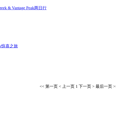
ek & Vantage Peak两日行
reek惊喜之旅
<< 第一页
< 上一页
1
下一页 >
最后一页 >