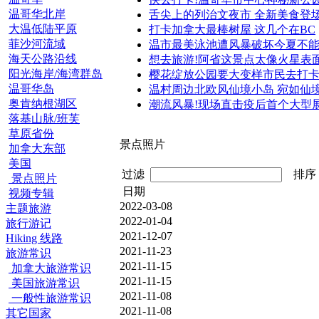
温哥华北岸
舌尖上的列治文夜市 全新美食登
大温低陆平原
打卡加拿大最棒树屋 这几个在BC
菲沙河流域
温市最美泳池遭风暴破坏今夏不
海天公路沿线
想去旅游!阿省这景点太像火星表
阳光海岸/海湾群岛
樱花绽放公园要大变样市民去打
温哥华岛
温村周边北欧风仙境小岛 宛如仙
奥肯纳根湖区
潮流风暴!现场直击疫后首个大型
落基山脉/班芙
草原省份
景点照片
加拿大东部
美国
过滤
排
景点照片
日期
视频专辑
2022-03-08
主题旅游
2022-01-04
旅行游记
2021-12-07
Hiking 线路
2021-11-23
旅游常识
2021-11-15
加拿大旅游常识
2021-11-15
美国旅游常识
2021-11-08
一般性旅游常识
2021-11-08
其它国家