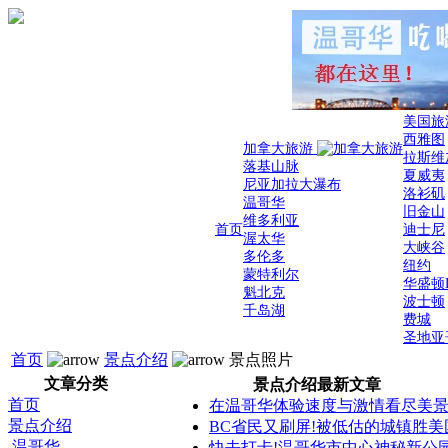
美国旅
西雅图
加拿大旅游
拉斯维
落基山脉
夏威夷
尼亚加拉大瀑布
洛衫矶
温哥华
旧金山
维多利亚
首页
迪士尼
渥太华
大峡谷
多伦多
纽约
蒙特利尔
华盛顿
魁北克
波士顿
千岛湖
费城
圣地亚
首页
景点介绍
景点照片
文章分类
景点介绍最新文章
首页
在温哥华体验速度与激情看尽美
景点介绍
BC省民又刷屏!被低估的城镇胜美
温哥华
快去打卡!温哥华市中心神秘新公