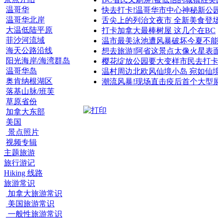
温哥华
快去打卡!温哥华市中心神秘新公
温哥华北岸
舌尖上的列治文夜市 全新美食登
大温低陆平原
打卡加拿大最棒树屋 这几个在BC
菲沙河流域
温市最美泳池遭风暴破坏今夏不
海天公路沿线
想去旅游!阿省这景点太像火星表
阳光海岸/海湾群岛
樱花绽放公园要大变样市民去打
温哥华岛
温村周边北欧风仙境小岛 宛如仙
奥肯纳根湖区
潮流风暴!现场直击疫后首个大型
落基山脉/班芙
草原省份
加拿大东部
美国
景点照片
视频专辑
主题旅游
旅行游记
Hiking 线路
旅游常识
加拿大旅游常识
美国旅游常识
一般性旅游常识