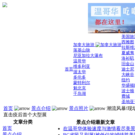
美国旅
西雅图
加拿大旅游
拉斯维
落基山脉
夏威夷
尼亚加拉大瀑布
洛衫矶
温哥华
旧金山
维多利亚
首页
迪士尼
渥太华
大峡谷
多伦多
纽约
蒙特利尔
华盛顿
魁北克
波士顿
千岛湖
费城
圣地亚
首页
景点介绍
景点照片
潮流风暴!现
直击疫后首个大型展
文章分类
景点介绍最新文章
首页
在温哥华体验速度与激情看尽美
景点介绍
BC省民又刷屏!被低估的城镇胜美