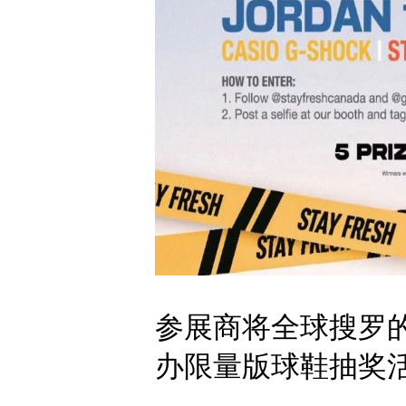
参展商将全球搜罗
办限量版球鞋抽奖