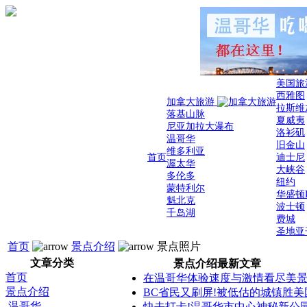
美国旅
西雅图
加拿大旅游
拉斯维
落基山脉
夏威夷
尼亚加拉大瀑布
洛衫矶
温哥华
旧金山
维多利亚
首页
迪士尼
渥太华
大峡谷
多伦多
纽约
蒙特利尔
华盛顿
魁北克
波士顿
千岛湖
费城
圣地亚
首页
景点介绍
景点照片
文章分类
景点介绍最新文章
首页
在温哥华体验速度与激情看尽美
景点介绍
BC省民又刷屏!被低估的城镇胜美
温哥华
快去打卡!温哥华市中心神秘新公