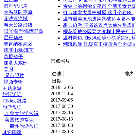
温哥华北岸
舌尖上的列治文夜市 全新美食登
大温低陆平原
打卡加拿大最棒树屋 这几个在BC
菲沙河流域
温市最美泳池遭风暴破坏今夏不
海天公路沿线
想去旅游!阿省这景点太像火星表
阳光海岸/海湾群岛
樱花绽放公园要大变样市民去打
温哥华岛
温村周边北欧风仙境小岛 宛如仙
奥肯纳根湖区
潮流风暴!现场直击疫后首个大型
落基山脉/班芙
草原省份
景点照片
加拿大东部
美国
过滤
排
景点照片
日期
视频专辑
2018-12-06
主题旅游
2018-12-04
旅行游记
2017-09-05
Hiking 线路
2017-08-30
旅游常识
2017-08-16
加拿大旅游常识
2017-08-13
美国旅游常识
2017-08-03
一般性旅游常识
2017-08-03
其它国家