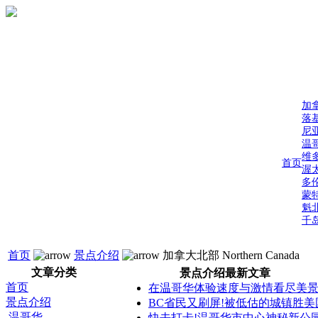
加
落
尼
温
维
首页
渥
多
蒙
魁
千
首页
景点介绍
加拿大北部 Northern Canada
文章分类
景点介绍最新文章
首页
在温哥华体验速度与激情看尽美
景点介绍
BC省民又刷屏!被低估的城镇胜美
温哥华
快去打卡!温哥华市中心神秘新公