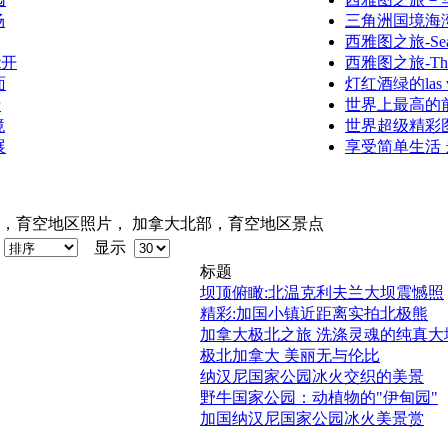
场
三角洲国境海湾公园
西雅图之旅-Seattl
能开
西雅图之旅-The W
面
灯红酒绿的las 
卡
世界上最高的
境
世界超级精彩
展
享受简单生活 
部，育空地区照片， 加拿大北部，育空地区景点
序
显示
标题
坝顶俯瞰:北温克利夫兰大坝震憾照
精彩:加国小镇近距离实拍北极熊
加拿大极北之旅 洗涤灵魂的纯真大
极北加拿大 美丽无与伦比
纳汉尼国家公园冰火交织的美景
野牛国家公园：动植物的"伊甸园"
加国纳汉尼国家公园冰火美景赏