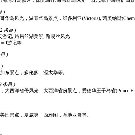
岛照片，阳光海岸/海湾群岛风光，阳光海岸/海湾群岛景点，Sunshine 
目 )
哥华岛景点，维多利亚(Victoria), 茜美纳斯(Chemainus), 邓肯(
52 条目 )
班芙游记, 路易丝湖美景, 路易丝风光
 Banff游记等
条目 )
 )
加东景点，多伦多，渥太华等。
12 条目 )
省份风光，大西洋省份景点，爱德华王子岛省(Prince Edward 
美国景点，夏威夷，西雅图，圣地亚哥等。
。