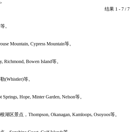
>
结果 1 - 7 / 7
rk等。
ntain, Cypress Mountain等。
d, Bowen Island等。
istler)等。
Hope, Minter Garden, Nelson等。
son, Okanagan, Kamloops, Osoyoos等。