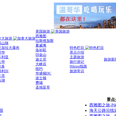
美国旅游
西雅图
拿大旅游
拉斯维加斯
基山脉
夏威夷
亚加拉大瀑布
特色栏目
洛衫矶
哥华
景点介绍
旧金山
多利亚
主题旅游
迪士尼
旅游新
太华
旅行游记
大峡谷
伦多
Hiking线路
纽约
特利尔
旅游常识
华盛顿DC
北克
波士顿
岛湖
费城
圣地亚哥
景点
景
西雅图之旅-Pike 
国
海天公路沿线
园
西雅图之旅－