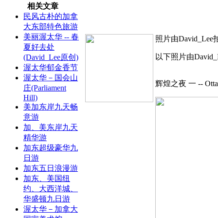
相关文章
民风古朴的加拿
大东部特色旅游
美丽渥太华 -- 春
照片由David_Le
夏好去处
以下照片由David_
(David_Lee原创)
渥太华郁金香节
渥太华－国会山
辉煌之夜 一 -- Ot
庄(Parliament
Hill)
美加东岸九天畅
意游
加、美东岸九天
精华游
加东超级豪华九
日游
加东五日浪漫游
加东、美国纽
约、大西洋城、
华盛顿九日游
渥太华－加拿大