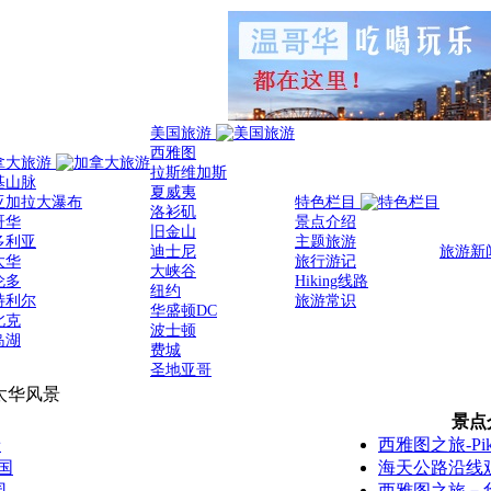
美国旅游
西雅图
拿大旅游
拉斯维加斯
基山脉
夏威夷
亚加拉大瀑布
特色栏目
洛衫矶
哥华
景点介绍
旧金山
多利亚
主题旅游
迪士尼
旅游新
太华
旅行游记
大峡谷
伦多
Hiking线路
纽约
特利尔
旅游常识
华盛顿DC
北克
波士顿
岛湖
费城
圣地亚哥
太华风景
景点
景
西雅图之旅-Pike 
国
海天公路沿线
园
西雅图之旅－