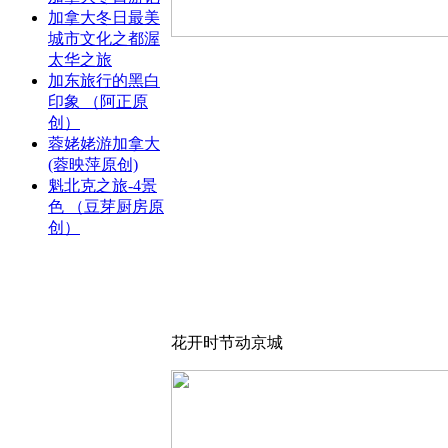
加拿大冬日最美
城市文化之都渥
太华之旅
加东旅行的黑白
印象 （阿正原
创）
蓉姥姥游加拿大
(蓉映萍原创)
魁北克之旅-4景
色 （豆芽厨房原
创）
花开时节动京城