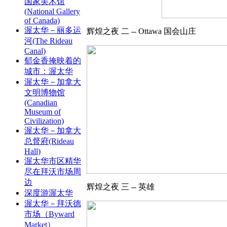
国家美术馆
(National Gallery
of Canada)
渥太华－丽多运
辉煌之夜 二 -- Ottawa 国会山庄
河(The Rideau
Canal)
郁金香掩映着的
城市：渥太华
渥太华－加拿大
文明博物馆
(Canadian
Museum of
Civilization)
渥太华－加拿大
总督府(Rideau
Hall)
渥太华市区精华
尽在拜沃市场周
边
辉煌之夜 三 -- 英雄
深度游渥太华
渥太华－拜沃德
市场（Byward
Market）