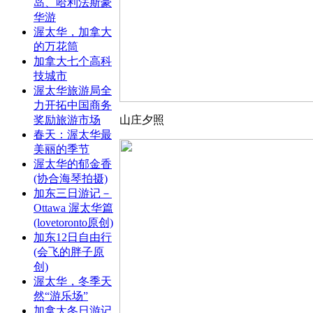
岛、哈利法斯豪
华游
渥太华，加拿大
的万花筒
加拿大七个高科
技城市
渥太华旅游局全
力开拓中国商务
奖励旅游市场
山庄夕照
春天：渥太华最
美丽的季节
渥太华的郁金香
(协合海琴拍摄)
加东三日游记－
Ottawa 渥太华篇
(lovetoronto原创)
加东12日自由行
(会飞的胖子原
创)
渥太华，冬季天
然“游乐场”
加拿大冬日游记