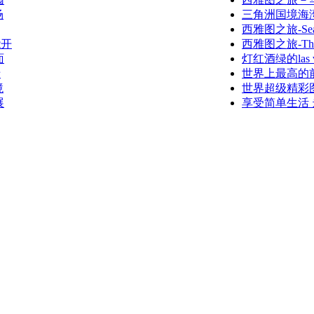
场
三角洲国境海湾公园
西雅图之旅-Seattl
能开
西雅图之旅-The W
面
灯红酒绿的las 
卡
世界上最高的
境
世界超级精彩
展
享受简单生活 