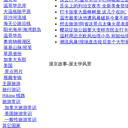
温哥华北岸
舌尖上的列治文夜市 全新美食登
大温低陆平原
打卡加拿大最棒树屋 这几个在BC
菲沙河流域
温市最美泳池遭风暴破坏今夏不
海天公路沿线
想去旅游!阿省这景点太像火星表
阳光海岸/海湾群岛
樱花绽放公园要大变样市民去打
温哥华岛
温村周边北欧风仙境小岛 宛如仙
奥肯纳根湖区
潮流风暴!现场直击疫后首个大型
落基山脉/班芙
草原省份
加拿大东部
渥京故事-渥太华风景
美国
景点照片
视频专辑
主题旅游
旅行游记
Hiking 线路
旅游常识
加拿大旅游常识
美国旅游常识
一般性旅游常识
其它国家