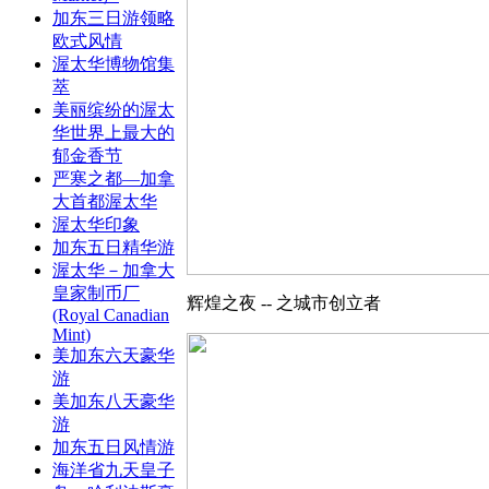
加东三日游领略
欧式风情
渥太华博物馆集
萃
美丽缤纷的渥太
华世界上最大的
郁金香节
严寒之都—加拿
大首都渥太华
渥太华印象
加东五日精华游
渥太华－加拿大
皇家制币厂
辉煌之夜 -- 之城市创立者
(Royal Canadian
Mint)
美加东六天豪华
游
美加东八天豪华
游
加东五日风情游
海洋省九天皇子