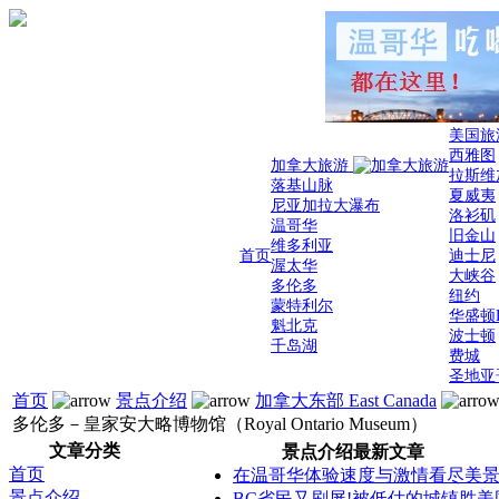
美国旅
西雅图
加拿大旅游
拉斯维
落基山脉
夏威夷
尼亚加拉大瀑布
洛衫矶
温哥华
旧金山
维多利亚
首页
迪士尼
渥太华
大峡谷
多伦多
纽约
蒙特利尔
华盛顿
魁北克
波士顿
千岛湖
费城
圣地亚
首页
景点介绍
加拿大东部 East Canada
多伦多－皇家安大略博物馆（Royal Ontario Museum）
文章分类
景点介绍最新文章
首页
在温哥华体验速度与激情看尽美
景点介绍
BC省民又刷屏!被低估的城镇胜美