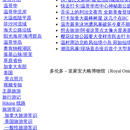
温哥华
快去打卡!温哥华市中心神秘新公
温哥华北岸
舌尖上的列治文夜市 全新美食登
大温低陆平原
打卡加拿大最棒树屋 这几个在BC
菲沙河流域
温市最美泳池遭风暴破坏今夏不
海天公路沿线
想去旅游!阿省这景点太像火星表
阳光海岸/海湾群岛
樱花绽放公园要大变样市民去打
温哥华岛
温村周边北欧风仙境小岛 宛如仙
奥肯纳根湖区
潮流风暴!现场直击疫后首个大型
落基山脉/班芙
草原省份
加拿大东部
多伦多－皇家安大略博物馆（Royal Ontari
美国
景点照片
视频专辑
主题旅游
旅行游记
Hiking 线路
旅游常识
加拿大旅游常识
美国旅游常识
一般性旅游常识