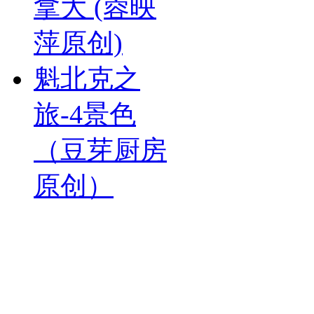
拿大 (蓉映
萍原创)
魁北克之
旅-4景色
（豆芽厨房
原创）