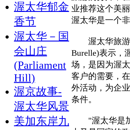
渥太华郁金
业推荐这个美
香节
渥太华是一个非
渥太华－国
渥太华旅游局(Ott
会山庄
Burelle)
(Parliament
场，是因为渥
客户的需要，
Hill)
外活动，为企
渥京故事-
条件。
渥太华风景
美加东岸九
"渥太华是加