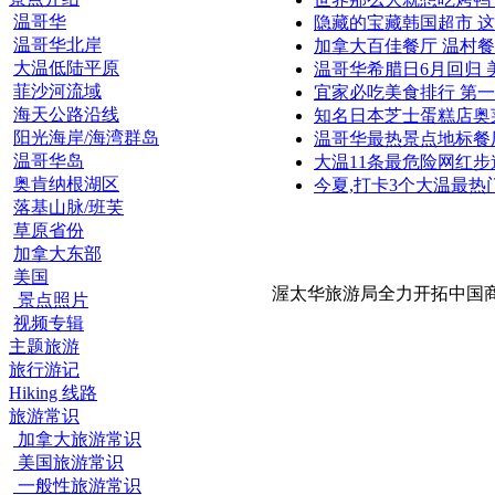
温哥华
隐藏的宝藏韩国超市 
温哥华北岸
加拿大百佳餐厅 温村
大温低陆平原
温哥华希腊日6月回归 
菲沙河流域
宜家必吃美食排行 第
海天公路沿线
知名日本芝士蛋糕店奥
阳光海岸/海湾群岛
温哥华最热景点地标餐
温哥华岛
大温11条最危险网红步
奥肯纳根湖区
今夏,打卡3个大温最热
落基山脉/班芙
草原省份
加拿大东部
美国
渥太华旅游局全力开拓中国
景点照片
视频专辑
主题旅游
旅行游记
Hiking 线路
旅游常识
加拿大旅游常识
美国旅游常识
一般性旅游常识