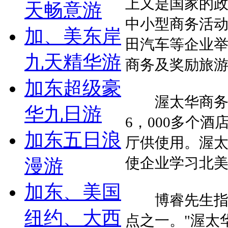
上又是国家的
天畅意游
中小型商务活
加、美东岸
田汽车等企业
九天精华游
商务及奖励旅游
加东超级豪
渥太华商务会
华九日游
6，000多个
加东五日浪
厅供使用。渥
使企业学习北
漫游
加东、美国
博睿先生指出
纽约、大西
点之一。"渥太