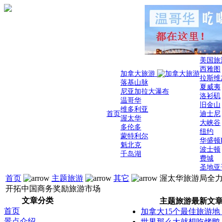
美国旅
西雅图
加拿大旅游
拉斯维
落基山脉
夏威夷
尼亚加拉大瀑布
洛衫矶
温哥华
旧金山
维多利亚
首页
迪士尼
渥太华
大峡谷
多伦多
纽约
蒙特利尔
华盛顿
魁北克
波士顿
千岛湖
费城
圣地亚
首页
主题旅游
其它
渥太华旅游局全
开拓中国商务奖励旅游市场
文章分类
主题旅游最新文
首页
加拿大15个最佳旅游地
景点介绍
世界那么大就想吃烤鸭