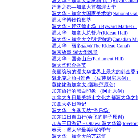
渥太华－加拿大皇家制币厂(Royal Canadian
严寒之都—加拿大首都渥太华
渥太华－加拿大国家美术馆(National Gallery
渥太华博物馆集萃
渥太华－拜沃德市场（Byward Market）
渥太华－加拿大总督府(Rideau Hall)
渥太华－加拿大文明博物馆(Canadian Museum o
渥太华－丽多运河(The Rideau Canal)
渥京故事-渥太华风景
渥太华－国会山庄(Parliament Hill)
渥太华郁金香节
美丽缤纷的渥太华世界上最大的郁金香
魁北克之旅-4景色 （豆芽厨房原创）
蓉姥姥游加拿大 (蓉映萍原创)
加东旅行的黑白印象 （阿正原创）
加拿大冬日最美城市文化之都渥太华之
加拿大冬日游记
渥太华，冬季天然“游乐场”
加东12日自由行(会飞的胖子原创)
加东三日游记－Ottawa 渥太华篇(lovetoro
春天：渥太华最美丽的季节
渥太华，加拿大的万花筒