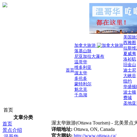
美国旅
西雅图
加拿大旅游
拉斯维
落基山脉
夏威夷
尼亚加拉大瀑布
洛衫矶
温哥华
旧金山
维多利亚
首页
迪士尼
渥太华
大峡谷
多伦多
纽约
蒙特利尔
华盛顿
魁北克
波士顿
千岛湖
费城
圣地亚
首页
文章分类
渥太华旅游(Ottawa Tourism) - 北美景
首页
详细地址:
Ottawa, ON, Canada
景点介绍
官方网站:
http://www.ottawa.ca/
温哥华