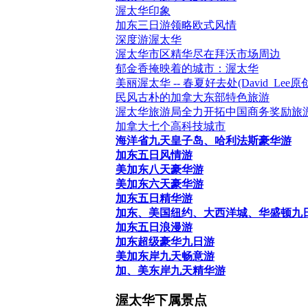
渥太华印象
加东三日游领略欧式风情
深度游渥太华
渥太华市区精华尽在拜沃市场周边
郁金香掩映着的城市：渥太华
美丽渥太华 -- 春夏好去处(David_Lee原
民风古朴的加拿大东部特色旅游
渥太华旅游局全力开拓中国商务奖励旅
加拿大七个高科技城市
海洋省九天皇子岛、哈利法斯豪华游
加东五日风情游
美加东八天豪华游
美加东六天豪华游
加东五日精华游
加东、美国纽约、大西洋城、华盛顿九
加东五日浪漫游
加东超级豪华九日游
美加东岸九天畅意游
加、美东岸九天精华游
渥太华下属景点