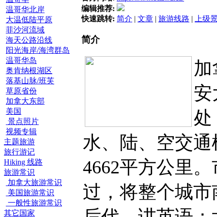
编辑推荐:
温哥华北岸
快速跳转:
简介
|
文章
|
旅游线路
|
上级
大温低陆平原
菲沙河流域
简介
海天公路沿线
阳光海岸/海湾群岛
温哥华岛
加
奥肯纳根湖区
落基山脉/班芙
安
草原省份
加拿大东部
美国
处
景点照片
视频专辑
水、陆、空交通
主题旅游
旅行游记
4662平方公
Hiking 线路
旅游常识
加拿大旅游常识
过，将整个城市
美国旅游常识
一般性旅游常识
后代，讲英语；
其它国家