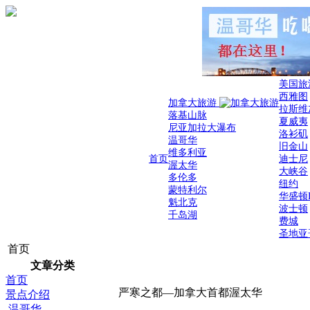
美国旅
西雅图
加拿大旅游
拉斯维
落基山脉
夏威夷
尼亚加拉大瀑布
洛衫矶
温哥华
旧金山
维多利亚
首页
迪士尼
渥太华
大峡谷
多伦多
纽约
蒙特利尔
华盛顿
魁北克
波士顿
千岛湖
费城
圣地亚
首页
文章分类
首页
严寒之都—加拿大首都渥太华
景点介绍
温哥华