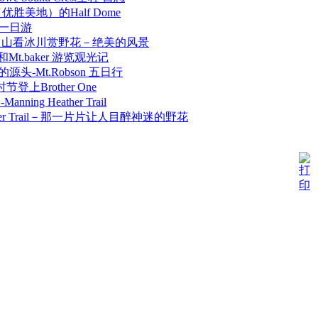
e（优胜美地）的Half Dome
an 一日游
kes上火山看冰川赏野花－绝美的风景
idge和Mt.baker 游览观光记
ver的源头-Mt.Robson 五日行
上Brother One
ning Heather Trail
eather Trail－那一片片让人目醉神迷的野花