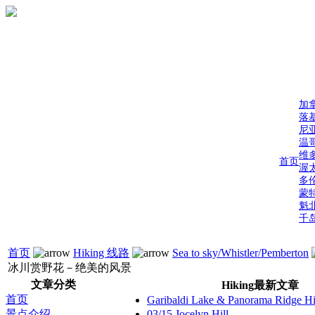
加
落
尼
温
维
首页
渥
多
蒙
魁
千
首页
Hiking 线路
Sea to sky/Whistler/Pemberton
冰川赏野花－绝美的风景
文章分类
Hiking最新文章
首页
Garibaldi Lake & Panorama Ridge 
景点介绍
03/15 Jocelyn Hill