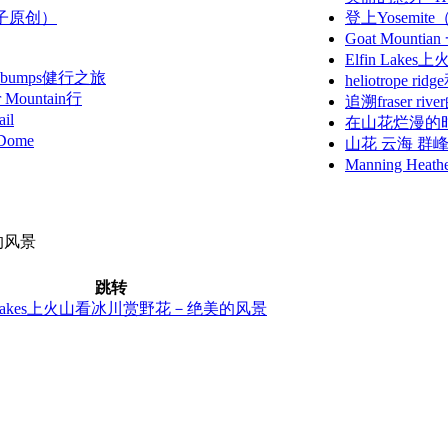
（叶子原创）
登上Yosemit
Goat Mounti
Elfin La
al bumps健行之旅
heliotrope r
ountain行
追溯fraser ri
il
在山花烂漫的时节登
Dome
山花 云海 群峰-Man
Manning H
的风景
跳转
in Lakes上火山看冰川赏野花－绝美的风景