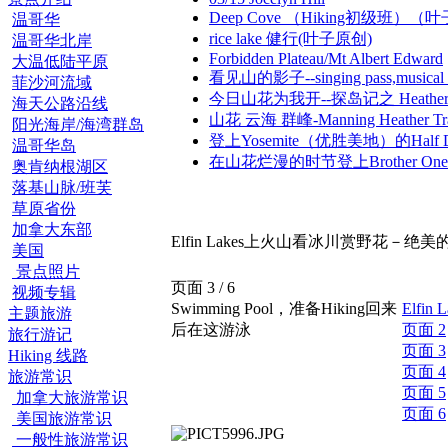
Deep Cove （Hiking初级班）
温哥华
rice lake 健行(叶子原创)
温哥华北岸
Forbidden Plateau/Mt Albert Edward
大温低陆平原
看见山的影子--singing pass,music
菲沙河流域
今日山花为我开--探岛记之 Heather M
海天公路沿线
山花 云海 群峰-Manning Heather Tra
阳光海岸/海湾群岛
登上Yosemite（优胜美地）的Half 
温哥华岛
在山花烂漫的时节登上Brother One
奥肯纳根湖区
落基山脉/班芙
草原省份
加拿大东部
Elfin Lakes上火山看冰川赏野花－绝美
美国
景点照片
页面 3 / 6
视频专辑
Swimming Pool，准备Hiking回来
Elf
主题旅游
后在这游泳
页面 2
旅行游记
页面 3
Hiking 线路
页面 4
旅游常识
页面 5
加拿大旅游常识
页面 6
美国旅游常识
一般性旅游常识