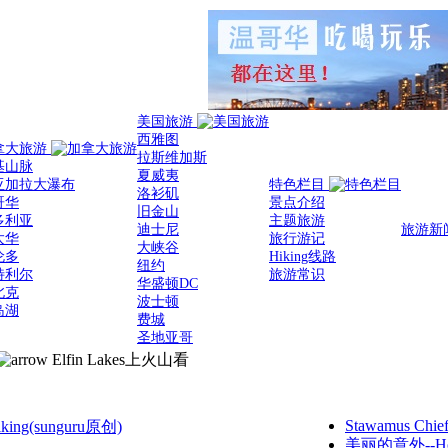
美国旅游
西雅图
拿大旅游
拉斯维加斯
基山脉
夏威夷
亚加拉大瀑布
特色栏目
洛衫矶
哥华
景点介绍
旧金山
多利亚
主题旅游
迪士尼
旅游新
太华
旅行游记
大峡谷
伦多
Hiking线路
纽约
特利尔
旅游常识
华盛顿DC
北克
波士顿
岛湖
费城
圣地亚哥
Elfin Lakes上火山看
Stawamus Chie
Hiking(sunguru原创)
美丽的意外--How