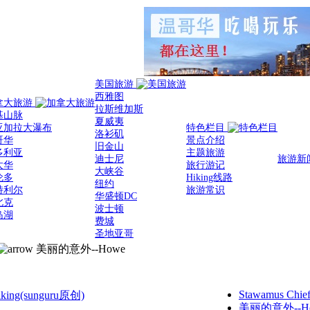
美国旅游
西雅图
拿大旅游
拉斯维加斯
基山脉
夏威夷
亚加拉大瀑布
特色栏目
洛衫矶
哥华
景点介绍
旧金山
多利亚
主题旅游
迪士尼
旅游新
太华
旅行游记
大峡谷
伦多
Hiking线路
纽约
特利尔
旅游常识
华盛顿DC
北克
波士顿
岛湖
费城
圣地亚哥
美丽的意外--Howe
Stawamus Chie
Hiking(sunguru原创)
美丽的意外--How