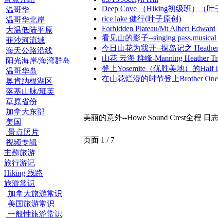
Deep Cove （Hiking初级班）
温哥华
rice lake 健行(叶子原创)
温哥华北岸
Forbidden Plateau/Mt Albert Edward
大温低陆平原
看见山的影子--singing pass,music
菲沙河流域
今日山花为我开--探岛记之 Heather M
海天公路沿线
山花 云海 群峰-Manning Heather Tra
阳光海岸/海湾群岛
登上Yosemite（优胜美地）的Half 
温哥华岛
在山花烂漫的时节登上Brother One
奥肯纳根湖区
落基山脉/班芙
草原省份
加拿大东部
美丽的意外--Howe Sound Crest全程 日
美国
景点照片
页面 1 / 7
视频专辑
主题旅游
旅行游记
Hiking 线路
旅游常识
加拿大旅游常识
美国旅游常识
一般性旅游常识