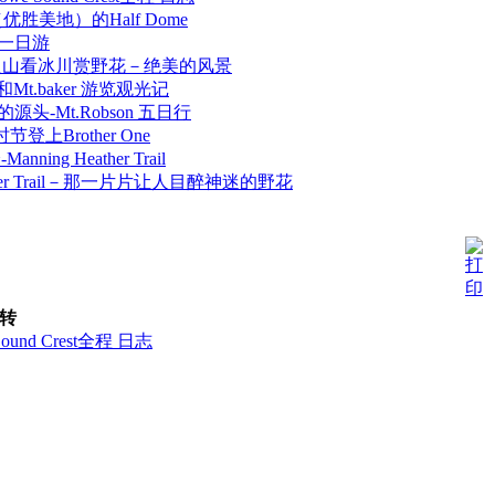
e（优胜美地）的Half Dome
an 一日游
kes上火山看冰川赏野花－绝美的风景
idge和Mt.baker 游览观光记
ver的源头-Mt.Robson 五日行
上Brother One
ning Heather Trail
eather Trail－那一片片让人目醉神迷的野花
转
und Crest全程 日志