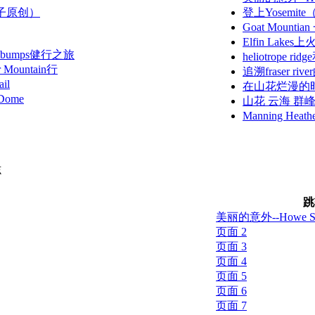
（叶子原创）
登上Yosemit
Goat Mounti
Elfin La
al bumps健行之旅
heliotrope r
ountain行
追溯fraser ri
il
在山花烂漫的时节登
Dome
山花 云海 群峰-Man
Manning H
志
跳
美丽的意外--Howe So
页面 2
页面 3
页面 4
页面 5
页面 6
页面 7