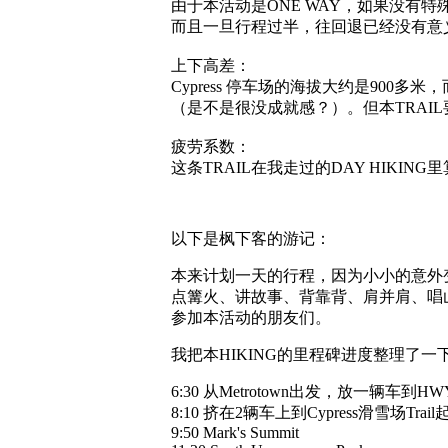
由于本活动是ONE WAY，如果没有
而且一旦行程过半，往回退已经没有意
上下高差：
Cypress 停车场的海拔大约是900多米，
（是不是很没成就感？）。但本TRAIL
疲劳系数：
这条TRAIL在我走过的DAY HIKI
以下是枫下客的游记：
本来计划一天的行程，因为小小的意外变成非常
点篝火、讲故事、背靠背、肩并肩、唱山
参加本活动的朋友们。
我把本HIKING的里程碑进度整理了一
6:30 从Metrotown出发，放一辆车到HWY99距
8:10 挤在2辆车上到Cypress滑雪场Trai
9:50 Mark's Summit