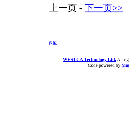
上一页 -
下一页>>
返回
WESTCA Technology Ltd.
All 
Code powered by
Ma