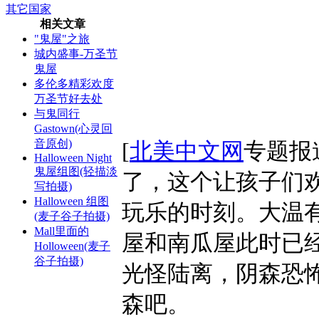
其它国家
相关文章
"鬼屋"之旅
城内盛事-万圣节
鬼屋
多伦多精彩欢度
万圣节好去处
与鬼同行
Gastown(心灵回
音原创)
[
北美中文网
专题报
Halloween Night
鬼屋组图(轻描淡
了，这个让孩子们
写拍摄)
Halloween 组图
玩乐的时刻。大温
(麦子谷子拍摄)
Mall里面的
屋和南瓜屋此时已
Holloween(麦子
谷子拍摄)
光怪陆离，阴森恐
森吧。