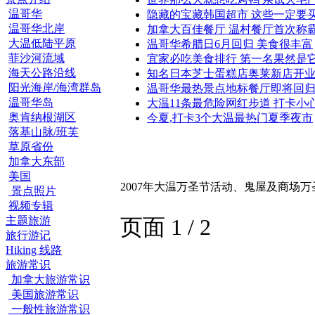
温哥华
隐藏的宝藏韩国超市 这些一定要
温哥华北岸
加拿大百佳餐厅 温村餐厅首次称
大温低陆平原
温哥华希腊日6月回归 美食很丰富
菲沙河流域
宜家必吃美食排行 第一名果然是
海天公路沿线
知名日本芝士蛋糕店奥莱新店开
阳光海岸/海湾群岛
温哥华最热景点地标餐厅即将回
温哥华岛
大温11条最危险网红步道 打卡小
奥肯纳根湖区
今夏,打卡3个大温最热门夏季夜市
落基山脉/班芙
草原省份
加拿大东部
美国
2007年大温万圣节活动、鬼屋及商场
景点照片
视频专辑
主题旅游
页面 1 / 2
旅行游记
Hiking 线路
旅游常识
加拿大旅游常识
美国旅游常识
一般性旅游常识