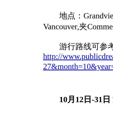
地点：Grandview Pa
Vancouver,夹Comm
游行路线可参
http://www.publicdre
27&month=10&year
10月12日-3