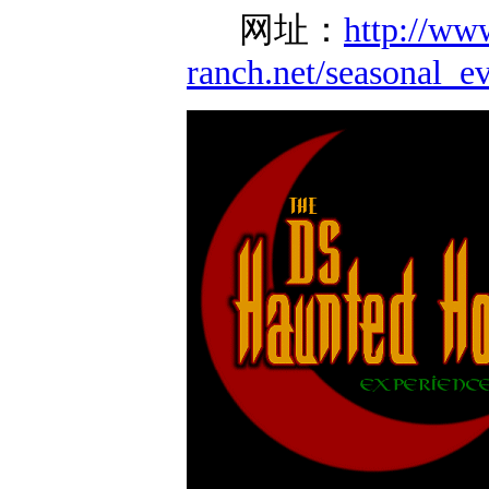
网址：
http://ww
ranch.net/seasonal_