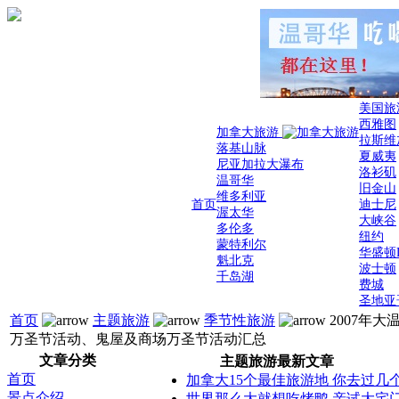
美国旅
西雅图
加拿大旅游
拉斯维
落基山脉
夏威夷
尼亚加拉大瀑布
洛衫矶
温哥华
旧金山
维多利亚
首页
迪士尼
渥太华
大峡谷
多伦多
纽约
蒙特利尔
华盛顿
魁北克
波士顿
千岛湖
费城
圣地亚
首页
主题旅游
季节性旅游
2007年大
万圣节活动、鬼屋及商场万圣节活动汇总
文章分类
主题旅游最新文章
首页
加拿大15个最佳旅游地 你去过几
景点介绍
世界那么大就想吃烤鸭 亲试大宅