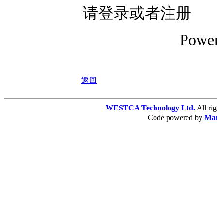
请登录或者注册
Powe
返回
WESTCA Technology Ltd.
All 
Code powered by
Ma