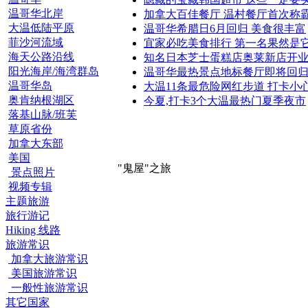
温哥华北岸
加拿大百佳餐厅 温村餐厅首次称
大温低陆平原
温哥华希腊日6月回归 美食很丰富
菲沙河流域
宜家必吃美食排行 第一名果然是
海天公路沿线
知名日本芝士蛋糕店奥莱新店开
阳光海岸/海湾群岛
温哥华最热景点地标餐厅即将回
温哥华岛
大温11条最危险网红步道 打卡小
奥肯纳根湖区
今夏,打卡3个大温最热门夏季夜市
落基山脉/班芙
草原省份
加拿大东部
美国
"鬼屋"之旅
景点照片
视频专辑
主题旅游
旅行游记
Hiking 线路
旅游常识
加拿大旅游常识
美国旅游常识
一般性旅游常识
其它国家