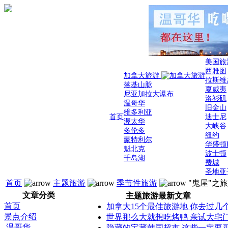
美国旅
西雅图
加拿大旅游
拉斯维
落基山脉
夏威夷
尼亚加拉大瀑布
洛衫矶
温哥华
旧金山
维多利亚
首页
迪士尼
渥太华
大峡谷
多伦多
纽约
蒙特利尔
华盛顿
魁北克
波士顿
千岛湖
费城
圣地亚
首页
主题旅游
季节性旅游
"鬼屋"之旅
文章分类
主题旅游最新文章
首页
加拿大15个最佳旅游地 你去过几
景点介绍
世界那么大就想吃烤鸭 亲试大宅
温哥华
隐藏的宝藏韩国超市 这些一定要