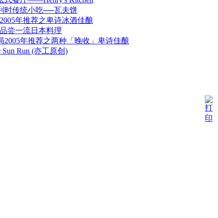
利时传统小吃──瓦夫饼
2005年推荐之卑诗冰酒佳酿
Café 品尝一流日本料理
局2005年推荐之两种「晚收」卑诗佳酿
er Sun Run (亦工原创)