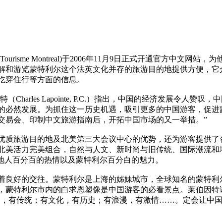
isme Montreal)于2006年11月9日正式开通官方中文
解和游览蒙特利尔这个法英文化并存的旅游目的地提供方便，它介
吃穿住行等方面的信息。
arles Lapointe, P.C.）指出，中国的经济发展令人
的必然发展。为抓住这一历史机遇，吸引更多的中国游客，促进
交易会、印制中文旅游指南后，开拓中国市场的又一举措。”
质旅游目的地及北美第三大会议中心的优势，还为游客提供了各
北美活力完美组合，自然与人文、新时尚与旧传统、国际潮流和
当地人百分百的热情以及蒙特利尔百分白的魅力。
良好的交往。蒙特利尔是上海的姊妹城市，全球知名的蒙特利尔
，蒙特利尔市内的白求恩塑像是中国游客的必看景点。莱伯因特
尚，有传统；有文化，有历史；有浪漫，有激情……。定会让中国