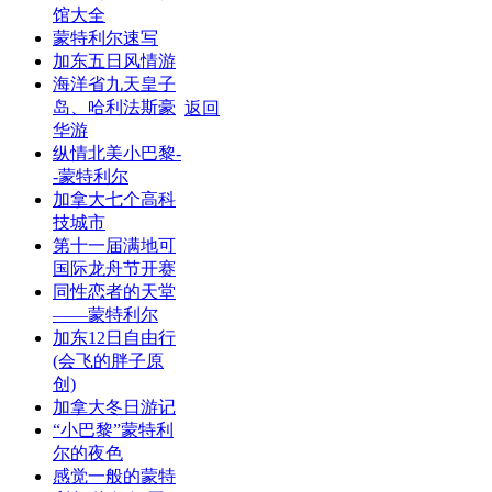
馆大全
蒙特利尔速写
加东五日风情游
海洋省九天皇子
岛、哈利法斯豪
返回
华游
纵情北美小巴黎-
-蒙特利尔
加拿大七个高科
技城市
第十一届满地可
国际龙舟节开赛
同性恋者的天堂
——蒙特利尔
加东12日自由行
(会飞的胖子原
创)
加拿大冬日游记
“小巴黎”蒙特利
尔的夜色
感觉一般的蒙特