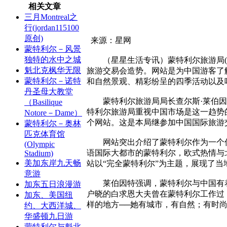
相关文章
三月Montreal之
行(jordan115100
原创)
来源：星网
蒙特利尔－风景
独特的水中之城
（星星生活专讯）蒙特利尔旅游局(Tour
魁北克枫华无限
旅游交易会造势。网站是为中国游客了
蒙特利尔－诺特
和自然景观、精彩纷呈的四季活动以及
丹圣母大教堂
蒙特利尔旅游局局长查尔斯·莱伯因特（Ch
（Basilique
特利尔旅游局重视中国市场是这一趋势
Notore－Dame）
个网站。这是本局继参加中国国际旅游
蒙特利尔－奥林
匹克体育馆
网站突出介绍了蒙特利尔作为一个优
(Olympic
语国际大都市的蒙特利尔，欧式热情与
Stadium)
美加东岸九天畅
站以“完全蒙特利尔”为主题，展现了
意游
莱伯因特强调，蒙特利尔与中国有着
加东五日浪漫游
户晓的白求恩大夫曾在蒙特利尔工作过
加东、美国纽
样的地方──她有城市，有自然；有时
约、大西洋城、
华盛顿九日游
蒙特利尔与魁北