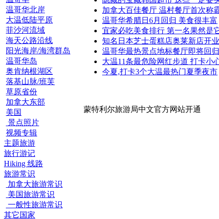
温哥华北岸
加拿大百佳餐厅 温村餐厅首次称
大温低陆平原
温哥华希腊日6月回归 美食很丰富
菲沙河流域
宜家必吃美食排行 第一名果然是
海天公路沿线
知名日本芝士蛋糕店奥莱新店开
阳光海岸/海湾群岛
温哥华最热景点地标餐厅即将回
温哥华岛
大温11条最危险网红步道 打卡小
奥肯纳根湖区
今夏,打卡3个大温最热门夏季夜市
落基山脉/班芙
草原省份
加拿大东部
蒙特利尔旅游局中文官方网站开通
美国
景点照片
视频专辑
主题旅游
旅行游记
Hiking 线路
旅游常识
加拿大旅游常识
美国旅游常识
一般性旅游常识
其它国家