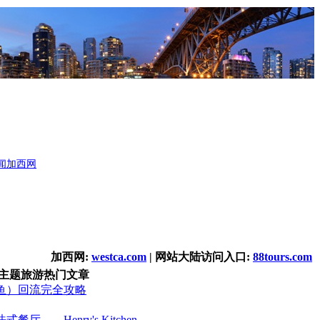
闻
加西网
加西网:
westca.com
| 网站大陆访问入口:
88tours.com
主题旅游热门文章
鱼）回流完全攻略
厅――Henry's Kitchen