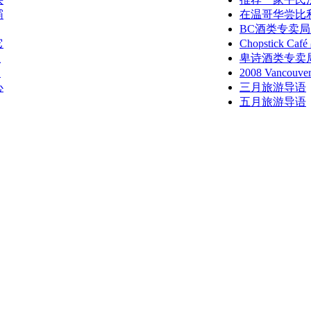
霸
在温哥华尝比
BC酒类专卖局
它
Chopstick 
业
卑诗酒类专卖
归
2008 Vancouv
心
三月旅游导语
五月旅游导语