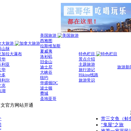
美国旅游
西雅图
拿大旅游
拉斯维加斯
基山脉
夏威夷
亚加拉大瀑布
特色栏目
洛衫矶
哥华
景点介绍
旧金山
多利亚
主题旅游
迪士尼
旅游新
太华
旅行游记
大峡谷
伦多
Hiking线路
纽约
特利尔
旅游常识
华盛顿DC
北克
波士顿
岛湖
费城
圣地亚哥
中文官方网站开通
个
赏三文鱼（鲑
门
"鬼屋"之旅
买
推荐一家平民法式餐