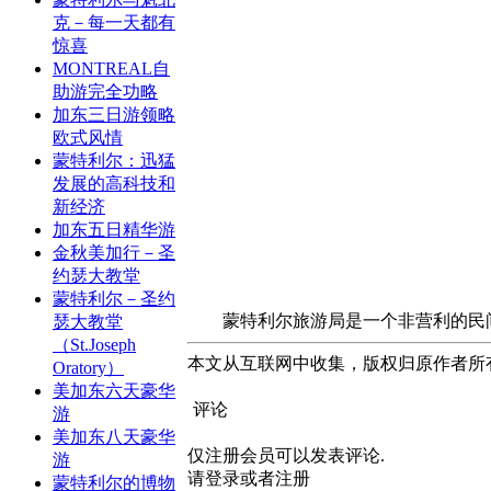
克－每一天都有
惊喜
MONTREAL自
助游完全功略
加东三日游领略
欧式风情
蒙特利尔：迅猛
发展的高科技和
新经济
加东五日精华游
金秋美加行－圣
约瑟大教堂
蒙特利尔－圣约
蒙特利尔旅游局是一个非营利的民间团
瑟大教堂
（St.Joseph
本文从互联网中收集，版权归原作者所
Oratory）
美加东六天豪华
评论
游
美加东八天豪华
仅注册会员可以发表评论.
游
请登录或者注册
蒙特利尔的博物