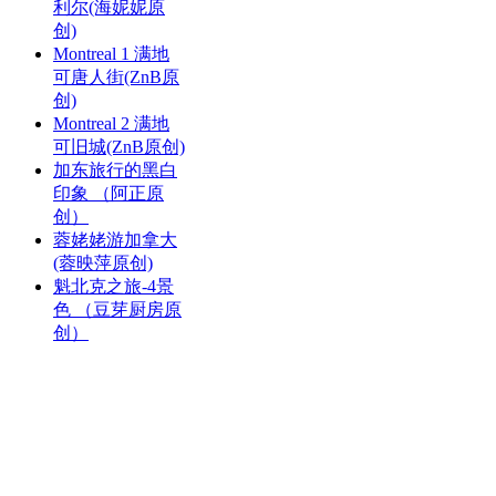
利尔(海妮妮原
创)
Montreal 1 满地
可唐人街(ZnB原
创)
Montreal 2 满地
可旧城(ZnB原创)
加东旅行的黑白
印象 （阿正原
创）
蓉姥姥游加拿大
(蓉映萍原创)
魁北克之旅-4景
色 （豆芽厨房原
创）