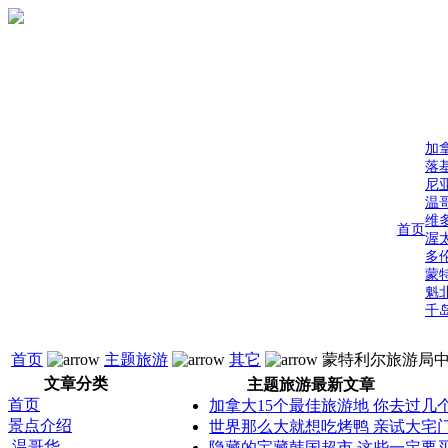
加
落
尼
温
维
首页
渥
多
蒙
魁
千
首页
主题旅游
其它
蒙特利尔旅游局
文章分类
主题旅游最新文章
首页
加拿大15个最佳旅游地 你去过几
景点介绍
世界那么大就想吃烤鸭 亲试大宅
温哥华
隐藏的宝藏韩国超市 这些一定要