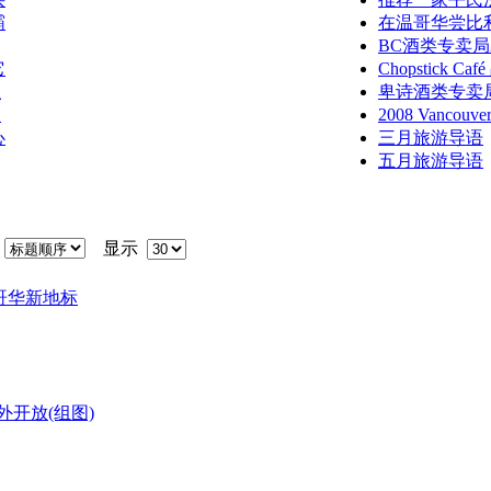
霸
在温哥华尝比
BC酒类专卖局
它
Chopstick 
业
卑诗酒类专卖
归
2008 Vancouv
心
三月旅游导语
五月旅游导语
序
显示
成为温哥华新地标
开放(组图)