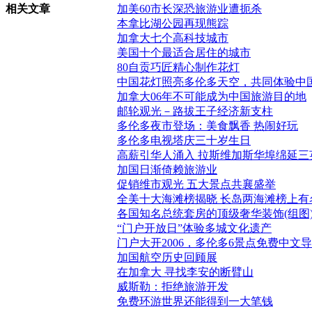
相关文章
加美60市长深恐旅游业遭扼杀
本拿比湖公园再现熊踪
加拿大七个高科技城市
美国十个最适合居住的城市
80自贡巧匠精心制作花灯
中国花灯照亮多伦多天空，共同体验中
加拿大06年不可能成为中国旅游目的地
邮轮观光－路拔王子经济新支柱
多伦多夜市登场：美食飘香 热闹好玩
多伦多电视塔庆三十岁生日
高薪引华人涌入 拉斯维加斯华埠绵延三
加国日渐倚赖旅游业
促销维市观光 五大景点共襄盛举
全美十大海滩榜揭晓 长岛两海滩榜上有
各国知名总统套房的顶级奢华装饰(组图
“门户开放日”体验多城文化遗产
门户大开2006，多伦多6景点免费中文
加国航空历史回顾展
在加拿大 寻找李安的断臂山
威斯勒：拒绝旅游开发
免费环游世界还能得到一大笔钱