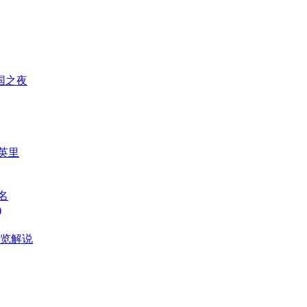
国之夜
英里
名
)
导览解说