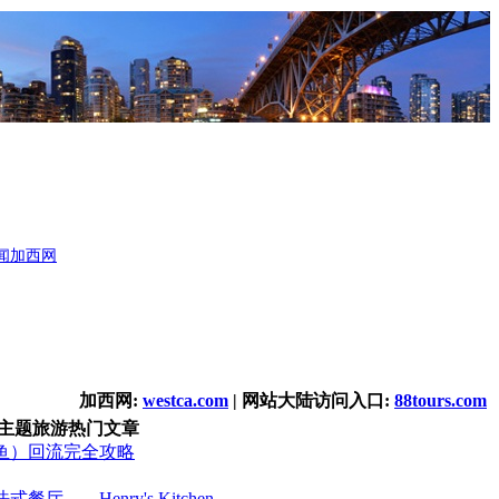
闻
加西网
加西网:
westca.com
| 网站大陆访问入口:
88tours.com
主题旅游热门文章
鱼）回流完全攻略
厅――Henry's Kitchen