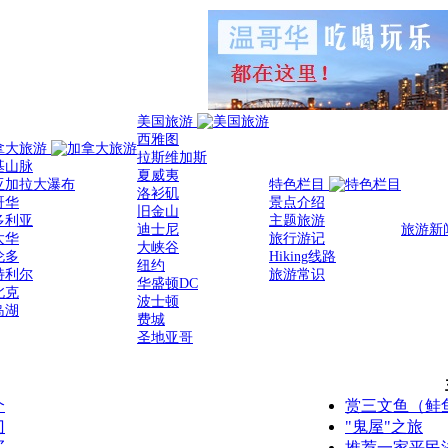
美国旅游
西雅图
拿大旅游
拉斯维加斯
基山脉
夏威夷
亚加拉大瀑布
特色栏目
洛衫矶
哥华
景点介绍
旧金山
多利亚
主题旅游
迪士尼
旅游新
太华
旅行游记
大峡谷
伦多
Hiking线路
纽约
特利尔
旅游常识
华盛顿DC
北克
波士顿
岛湖
费城
圣地亚哥
个
赏三文鱼（鲑
门
"鬼屋"之旅
买
推荐一家平民法式餐