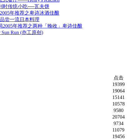
利时传统小吃──瓦夫饼
2005年推荐之卑诗冰酒佳酿
Café 品尝一流日本料理
局2005年推荐之两种「晚收」卑诗佳酿
er Sun Run (亦工原创)
点击
19399
19064
15141
10578
9580
20704
9734
11079
19456