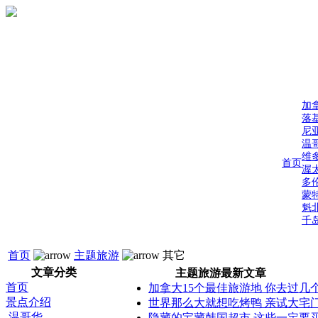
加
落
尼
温
维
首页
渥
多
蒙
魁
千
首页
主题旅游
其它
文章分类
主题旅游最新文章
首页
加拿大15个最佳旅游地 你去过几
景点介绍
世界那么大就想吃烤鸭 亲试大宅
温哥华
隐藏的宝藏韩国超市 这些一定要