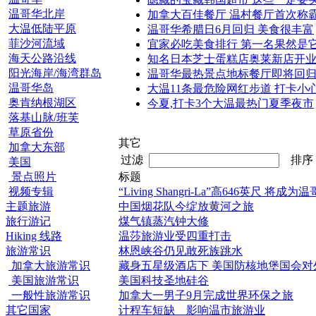
温哥华北岸
加拿大百佳餐厅 温村餐厅首次称
大温低陆平原
温哥华希腊日6月回归 美食很丰富
菲沙河流域
宜家必吃美食排行 第一名果然是
海天公路沿线
知名日本芝士蛋糕店奥莱新店开
阳光海岸/海湾群岛
温哥华最热景点地标餐厅即将回
温哥华岛
大温11条最危险网红步道 打卡小
奥肯纳根湖区
今夏,打卡3个大温最热门夏季夜市
落基山脉/班芙
草原省份
其它
加拿大东部
过滤
排
美国
景点照片
标题
视频专辑
“Living Shangri-La”高646英尺 将
主题旅游
中国烟花队今绽放黄河之旅
旅行游记
煤气镇蒸汽钟大修
Hiking 线路
温莎旅游业受四重打击
旅游常识
林恩峡谷仍见敢死族跳水
加拿大旅游常识
藏身五星级酒店下 美国防核地堡国会对外
美国旅游常识
美国科技圣地硅谷
一般性旅游常识
加拿大一男子9月完成世界环保之旅
其它国家
计程车短缺 影响温市旅游业