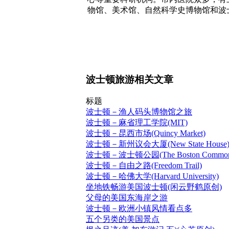
物馆、美术馆、自然科学史博物馆和波
波士顿旅游相关文章
标题
波士顿－渔人码头博物馆之旅
波士顿－麻省理工学院(MIT)
波士顿－昆西市场(Quincy Market)
波士顿－新州议会大厦(New State House
波士顿－波士顿公园(The Boston Commo
波士顿－自由之路(Freedom Trail)
波士顿－哈佛大学(Harvard University)
坐地铁畅游美国波士顿(闲云野鹤原创)
父母的美国东海岸之游
波士顿－欧洲小镇风情看点多
五个另类的美国景点