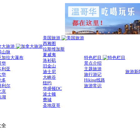
美国旅游
西雅图
拿大旅游
拉斯维加斯
基山脉
夏威夷
亚加拉大瀑布
特色栏目
洛衫矶
哥华
景点介绍
旧金山
多利亚
主题旅游
迪士尼
旅游新
太华
旅行游记
大峡谷
伦多
Hiking线路
纽约
特利尔
旅游常识
华盛顿DC
北克
波士顿
岛湖
费城
圣地亚哥
大全