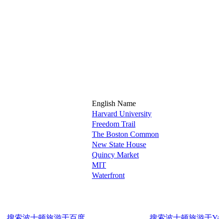
English Name
Harvard University
Freedom Trail
The Boston Common
New State House
Quincy Market
MIT
Waterfront
搜索波士顿旅游于百度
搜索波士顿旅游于Ya