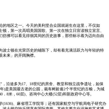
并论的地区之一。今天的美利坚合众国就诞生在这里，不仅如
士顿，第一次高唱美国国歌、第一次在独立日宣读独立宣言、
们彷彿可以看见徘徊其间的历史故事，那些标示着为迈向自由
为波士顿在光荣历史的铺陈下，却有着充满活跃力与年轻的特
眼未来」的开阔胸襟。
"，沿途多为17、18世纪的房舍、教堂和独立战争遗址，如保
4年)是美国最古老的公园，栽有树龄逾2个半世纪的古榆，为城
8米，60层)、咨询中心大楼(52层)和新政府中心等。
(1636)、麻省理工学院等；还有国家航空与宇航局电子研究办
。波土顿交响乐团享有国际声誉。其他主要文化设施有艺术博