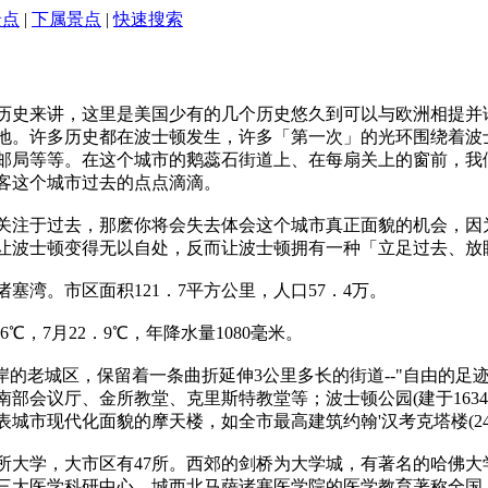
景点
|
下属景点
|
快速搜索
，就历史来讲，这里是美国少有的几个历史悠久到可以与欧洲相提
地。许多历史都在波士顿发生，许多「第一次」的光环围绕着波
邮局等等。在这个城市的鹅蕊石街道上、在每扇关上的窗前，我
客这个城市过去的点点滴滴。
关注于过去，那麽你将会失去体会这个城市真正面貌的机会，因
让波士顿变得无以自处，反而让波士顿拥有一种「立足过去、放
塞湾。市区面积121．7平方公里，人口57．4万。
℃，7月22．9℃，年降水量1080毫米。
岸的老城区，保留着一条曲折延伸3公里多长的街道--"自由的足迹
部会议厅、金所教堂、克里斯特教堂等；波士顿公园(建于163
市现代化面貌的摩天楼，如全市最高建筑约翰'汉考克塔楼(240．
所大学，大市区有47所。西郊的剑桥为大学城，有著名的哈佛大学
三大医学科研中心，城西北马萨诸塞医学院的医学教育著称全国