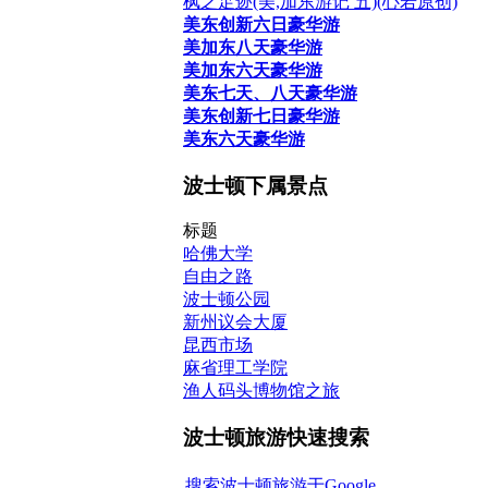
枫之足迹(美,加东游记 五)(心若原创)
美东创新六日豪华游
美加东八天豪华游
美加东六天豪华游
美东七天、八天豪华游
美东创新七日豪华游
美东六天豪华游
波士顿下属景点
标题
哈佛大学
自由之路
波士顿公园
新州议会大厦
昆西市场
麻省理工学院
渔人码头博物馆之旅
波士顿旅游快速搜索
搜索波士顿旅游于Google