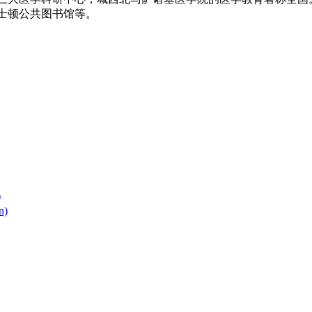
士顿公共图书馆等。
)
n)