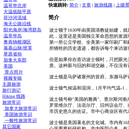
快速跳转:
简介
|
文章
|
旅游线路
|
上级
温哥华北岸
大温低陆平原
简介
菲沙河流域
海天公路沿线
阳光海岸/海湾群岛
波士顿于1630年由英国清教徒始建
温哥华岛
此，这里还是美国独立革命思想的发源
奥肯纳根湖区
第一所公立学校、全美第一家印刷厂和
落基山脉/班芙
所牺牲的历史遗迹，都告诉每个来访遊
草原省份
但是如果你在造访波士顿时，只把眼光
加拿大东部
质。这种新与旧的和谐交融，不仅没有
美国
景点照片
波士顿是马萨诸塞州的首府。东濒马萨诸
视频专辑
主题旅游
波士顿气候温和湿润，1月平均气温-1．6
旅行游记
Hiking 线路
波土顿号称"美国的雅典"。查尔斯河南
旅游常识
罗里维尔厅、法语尔厅、旧州议会厅、南
加拿大旅游常识
市历史悠久的佐证。市中心商业区有代表城
美国旅游常识
一般性旅游常识
波士顿是美国著名的文化城。市内有16
其它国家
心等重要科研机构。市内医院众多，有