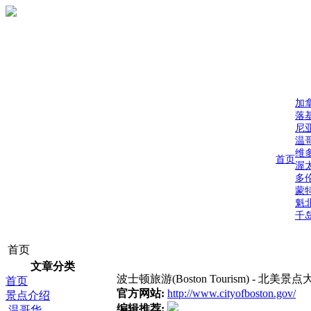
加
落
尼
温
维
首页
渥
多
蒙
魁
千
首页
文章分类
波士顿旅游(Boston Tourism) - 北美景点
首页
官方网站:
http://www.cityofboston.gov/
景点介绍
编辑推荐:
温哥华