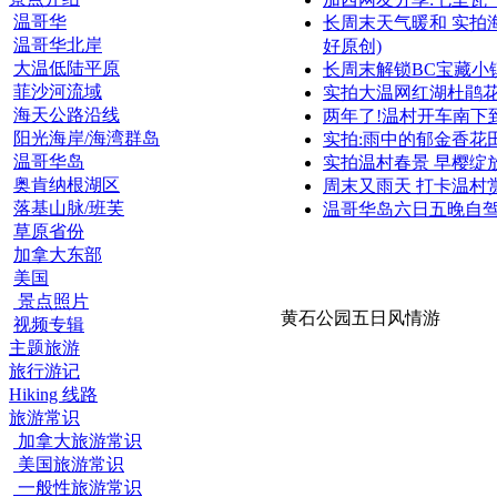
温哥华
长周末天气暖和 实拍
温哥华北岸
好原创)
大温低陆平原
长周末解锁BC宝藏小
菲沙河流域
实拍大温网红湖杜鹃花
海天公路沿线
两年了!温村开车南下
阳光海岸/海湾群岛
实拍:雨中的郁金香花田(V
温哥华岛
实拍温村春景 早樱绽
奥肯纳根湖区
周末又雨天 打卡温村
落基山脉/班芙
温哥华岛六日五晚自驾
草原省份
加拿大东部
美国
景点照片
黄石公园五日风情游
视频专辑
主题旅游
旅行游记
Hiking 线路
旅游常识
加拿大旅游常识
美国旅游常识
一般性旅游常识