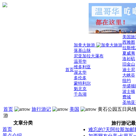
美国旅
西雅图
加拿大旅游
拉斯维
落基山脉
夏威夷
尼亚加拉大瀑布
洛衫矶
温哥华
旧金山
维多利亚
首页
迪士尼
渥太华
大峡谷
多伦多
纽约
蒙特利尔
华盛顿
魁北克
波士顿
千岛湖
费城
圣地亚
首页
旅行游记
美国
黄石公园五日风
游
文章分类
旅行游记最
首页
难忘的7天阿拉斯加邮
景点介绍
加西网友分享:七里瓦一日游