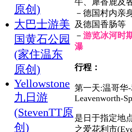
牛、犀香鹿及
原创)
－
德国村内亲
大巴士游美
及德国香肠等
－
游览冰河时
国黄石公园
瀑
(家住温东
行程：
原创)
Yellowstone
第一天:温哥华-利
九日游
Leavenworth-Sp
(StevenTT原
是日于指定地
创)
之爱花利市(Ev