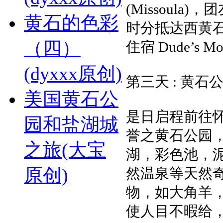
(Missoul
黄石的色彩
时分抵达西黄
（四）
住宿 Dude’s Mo
(dyxxx原创)
第三天 : 黄石公园 Y
美国黄石公
是日启程前往
园和盐湖城
誉之黄石公园，
之旅(大宝
湖，彩色池，
原创)
然温泉等天然
物，如大角羊
使人目不暇给