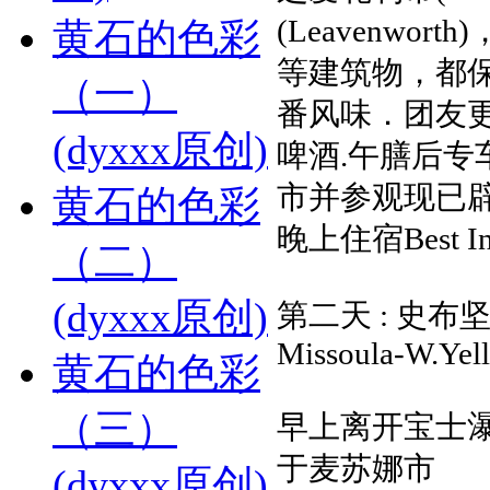
(Leavenw
黄石的色彩
等建筑物，都
（一）
番风味．团友
(dyxxx原创)
啤酒.午膳后专
市并参观现已
黄石的色彩
晚上住宿Best 
（二）
(dyxxx原创)
第二天 : 史布坚
Missoula-W.Yel
黄石的色彩
（三）
早上离开宝士
于麦苏娜市
(dyxxx原创)