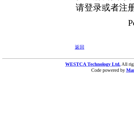
请登录或者注
P
返回
WESTCA Technology Ltd.
All 
Code powered by
Ma