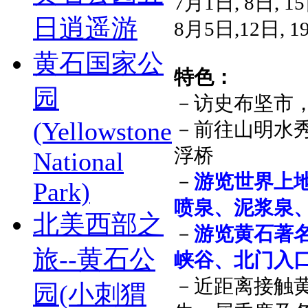
7月1日, 8日, 15
日逍遥游
8月5日,12日, 1
黄石国家公
特色：
园
－访史布坚市，
(Yellowstone
－前往山明水
浮桥
National
－
游览世界上
Park)
喷泉、泥浆泉
北美西部之
－
游览黄石著
旅--黄石公
峡谷、北门入
－近距离接触
园(小刺猬