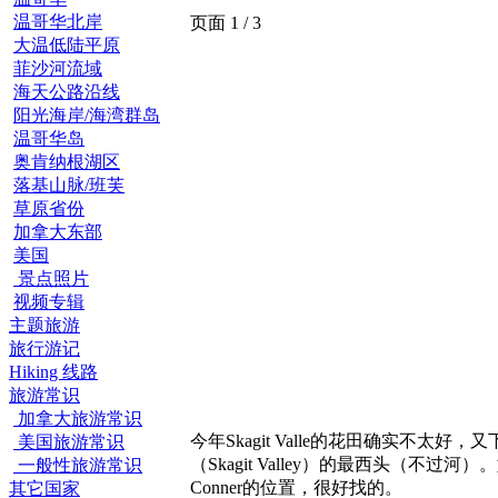
温哥华北岸
页面 1 / 3
大温低陆平原
菲沙河流域
海天公路沿线
阳光海岸/海湾群岛
温哥华岛
奥肯纳根湖区
落基山脉/班芙
草原省份
加拿大东部
美国
景点照片
视频专辑
主题旅游
旅行游记
Hiking 线路
旅游常识
加拿大旅游常识
今年Skagit Valle的花田确实不太
美国旅游常识
（Skagit Valley）的最西头（不过
一般性旅游常识
Conner的位置，很好找的。
其它国家