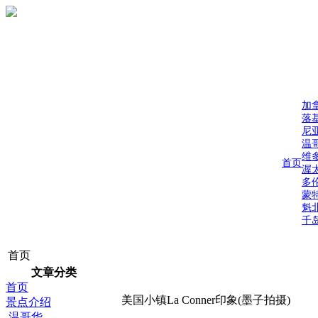
加
落
尼
温
维
首页
渥
多
蒙
魁
千
首页
文章分类
首页
美国小镇La Conner印象(墨子拍摄)
景点介绍
温哥华