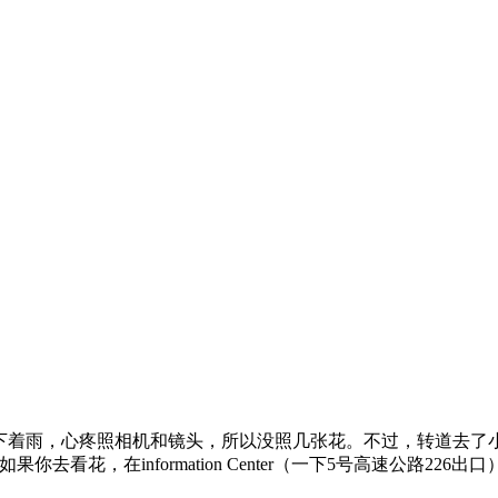
好，又下着雨，心疼照相机和镜头，所以没照几张花。不过，转道去了小镇La 
河）。如果你去看花，在information Center（一下5号高速