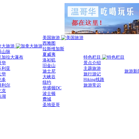
美国旅游
西雅图
拿大旅游
拉斯维加斯
基山脉
夏威夷
亚加拉大瀑布
特色栏目
洛衫矶
哥华
景点介绍
旧金山
多利亚
主题旅游
迪士尼
旅游新
太华
旅行游记
大峡谷
伦多
Hiking线路
纽约
特利尔
旅游常识
华盛顿DC
北克
波士顿
岛湖
费城
圣地亚哥