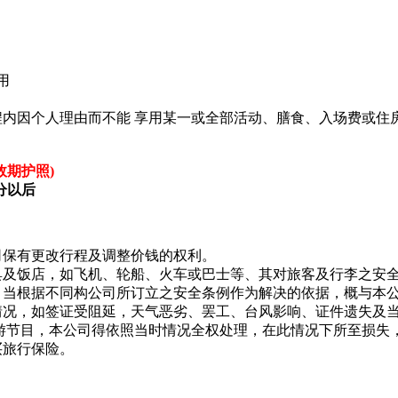
用
程内因个人理由而不能 享用某一或全部活动、膳食、入场费或住
效期护照)
分以后
司保有更改行程及调整价钱的权利。
具及饭店，如飞机、轮船、火车或巴士等、其对旅客及行李之安
，当根据不同构公司所订立之安全条例作为解决的依据，概与本
情况，如签证受阻延，天气恶劣、罢工、台风影响、证件遗失及
旅游节目，本公司得依照当时情况全权处理，在此情况下所至损失
买旅行保险。