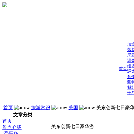
加
落
尼
温
维
首页
渥
多
蒙
魁
千
首页
旅游常识
美国
美东创新七日豪
文章分类
首页
美东创新七日豪华游
景点介绍
温哥华