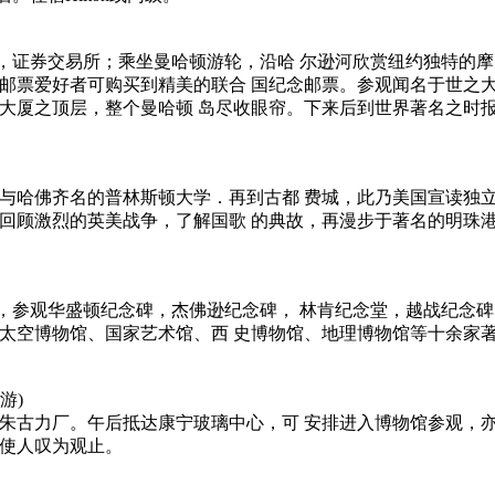
，证券交易所；乘坐曼哈顿游轮，沿哈 尔逊河欣赏纽约独特的摩
，邮票爱好者可购买到精美的联合 国纪念邮票。参观闻名于世之
之顶层，整个曼哈顿 岛尽收眼帘。下来后到世界著名之时报 广场，晚饭
 与哈佛齐名的普林斯顿大学．再到古都 费城，此乃美国宣读独
回顾激烈的英美战争，了解国歌 的典故，再漫步于著名的明珠港
，参观华盛顿纪念碑，杰佛逊纪念碑， 林肯纪念堂，越战纪念碑
太空博物馆、国家艺术馆、西 史博物馆、地理博物馆等十余家著名
游)
朱古力厂。午后抵达康宁玻璃中心，可 安排进入博物馆参观，亦
更使人叹为观止。