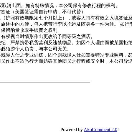
权取消出团。如有特殊情况，本公司保有修改行程的权利。
游签证（美国签证需自行申请，不可代替）
题（护照有效期限须七个月以上），或客人持有有效之入境签证
了旅途中的方便，每人携带行李以托运及随身各一件为佳。 如行
司保留酌量收取手续费之权利
司有权视当时情形作出更改给予同等级之酒店。
法纪，严禁携带私货营利及违禁物品。如因个人理由而被某国拒
等必须游个人负责，与本公司无关。
料残障人仕之专业训练，固个别残障人仕如需要特别专业照料，
团员作出不适当行为而妨碍其他团员之行程或安全时，本公司导
Powered by
AkoComment 2.0
!