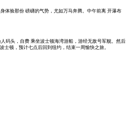
亲身体验那份 磅礴的气势，尤如万马奔腾。中午前离 开瀑布
渔人码头，自费 乘坐波士顿海湾游船，游经无敌号军舰。然后
开波士顿，预计七点后回到纽约，结束一周愉快之旅。