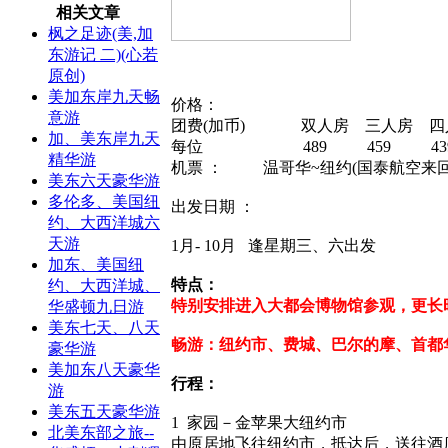
相关文章
枫之足迹(美,加
东游记 二)(心若
原创)
美加东岸九天畅
价格：
意游
团费(加币) 双人房 三人房 四
加、美东岸九天
每位 489 459 439
精华游
机票 ： 温哥华~纽约(国泰航空来回) 
美东六天豪华游
多伦多、美国纽
出发日期 ：
约、大西洋城六
天游
1月- 10月 逢星期三、六出发
加东、美国纽
特点：
约、大西洋城、
特别安排进入大都会博物馆参观，更长
华盛顿九日游
美东七天、八天
畅游：纽约市、费城、巴尔的摩、首都
豪华游
美加东八天豪华
行程：
游
美东五天豪华游
1 家园－金苹果大纽约市
北美东部之旅--
由原居地飞往纽约市，抵达后，送往酒店。