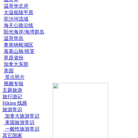
温哥华北岸
大温低陆平原
菲沙河流域
海天公路沿线
阳光海岸/海湾群岛
温哥华岛
奥肯纳根湖区
落基山脉/班芙
草原省份
加拿大东部
美国
景点照片
视频专辑
主题旅游
旅行游记
Hiking 线路
旅游常识
加拿大旅游常识
美国旅游常识
一般性旅游常识
其它国家