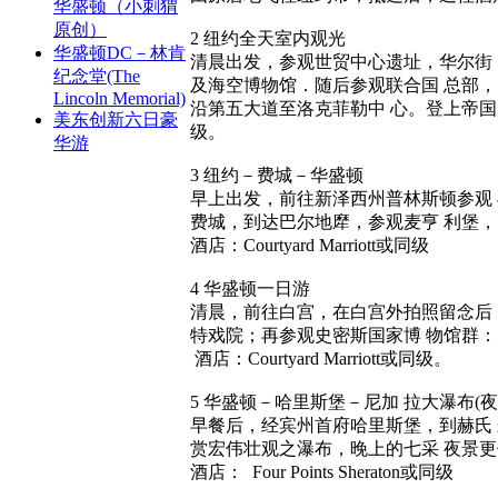
华盛顿（小刺猬
原创）
2 纽约全天室内观光
华盛顿DC－林肯
清晨出发，参观世贸中心遗址，华尔街
纪念堂(The
及海空博物馆．随后参观联合国 总部
Lincoln Memorial)
沿第五大道至洛克菲勒中 心。登上帝国大厦
美东创新六日豪
级。
华游
3 纽约－费城－华盛顿
早上出发，前往新泽西州普林斯顿参观
费城，到达巴尔地犘，参观麦亨 利堡，
酒店：Courtyard Marriott或同级
4 华盛顿一日游
清晨，前往白宫，在白宫外拍照留念后
特戏院；再参观史密斯国家博 物馆群：
酒店：Courtyard Marriott或同级。
5 华盛顿－哈里斯堡－尼加 拉大瀑布(夜
早餐后，经宾州首府哈里斯堡，到赫氏 
赏宏伟壮观之瀑布，晚上的七采 夜景
酒店： Four Points Sheraton或同级