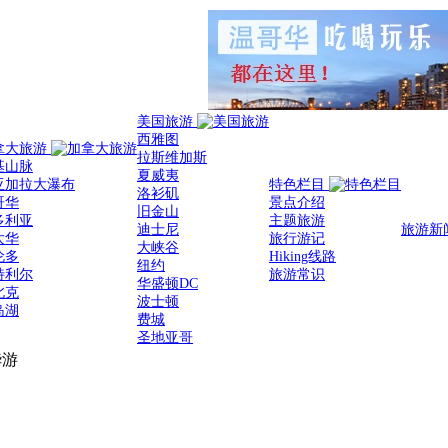
美国旅游
西雅图
拿大旅游
拉斯维加斯
基山脉
夏威夷
亚加拉大瀑布
特色栏目
洛衫矶
哥华
景点介绍
旧金山
多利亚
主题旅游
迪士尼
旅游新
太华
旅行游记
大峡谷
伦多
Hiking线路
纽约
特利尔
旅游常识
华盛顿DC
北克
波士顿
岛湖
费城
圣地亚哥
华游