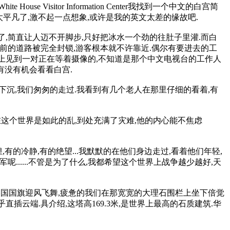
e Visitor Information Center我找到一个中文的白宫简
e",太平凡了,激不起一点想象,或许是我的英文太差的缘故吧.
了,简直让人迈不开脚步,只好把冰水一个劲的往肚子里灌.而白
门前的道路被完全封锁,游客根本就不许靠近.偶尔有要进去的工
路上见到一对正在等着摄像的,不知道是那个中文电视台的工作人
有没有机会看看白宫.
下沉,我们匆匆的走过.我看到有几个老人在那里仔细的看着,有
在这个世界是如此的乱,到处充满了灾难,他的内心能不焦虑
有的冷静,有的绝望...我默默的在他们身边走过,看着他们年轻,
......不管是为了什么,我都希望这个世界上战争越少越好,天
美国国旗迎风飞舞,疲惫的我们在那宽宽的大理石围栏上坐下倍觉
插云端.具介绍,这塔高169.3米,是世界上最高的石质建筑.华