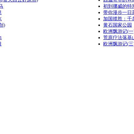
马
初到挪威的特
境
带你漫步一日苏黎
水
加国揽胜：千
创)
黄石国家公园
欧洲飘游记(一)(w
地
荒原疗法落基
滩
欧洲飘游记(三)(w