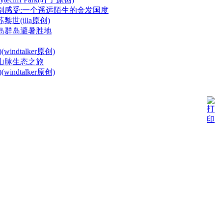
别感受:一个遥远陌生的金发国度
世(illa原创)
岛群岛避暑胜地
indtalker原创)
山脉生态之旅
indtalker原创)