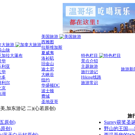
美国旅游
西雅图
拿大旅游
拉斯维加斯
基山脉
夏威夷
亚加拉大瀑布
特色栏目
洛衫矶
哥华
景点介绍
旧金山
多利亚
主题旅游
迪士尼
旅游新
太华
旅行游记
大峡谷
伦多
Hiking线路
纽约
特利尔
旅游常识
华盛顿DC
北克
波士顿
岛湖
费城
圣地亚哥
美,加东游记 二)(心若原创)
旅
五原创)
Surrey获奖圣
h原创)
野山的王国----N
(蓝天白云好原创)
西温哥华的Whyte