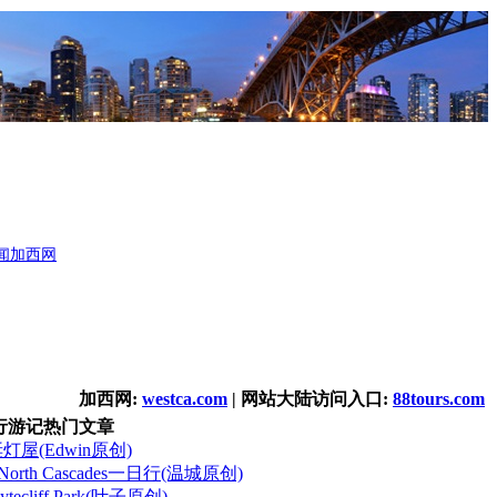
闻
加西网
加西网:
westca.com
| 网站大陆访问入口:
88tours.com
行游记热门文章
诞灯屋(Edwin原创)
orth Cascades一日行(温城原创)
cliff Park(叶子原创)