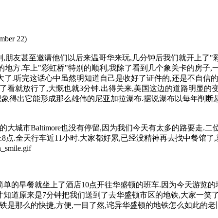
mber 22)
别,朋友甚至邀请他们以后来温哥华来玩,几分钟后我们就开上了"彩
的地方.车上"彩虹桥"特别的顺利,我除了看到几个象关卡的房子,
大了.听完这话心中虽然明知道自己是收好了证件的,还是不自信的
了看就放行了,大慨也就3分钟.出得关来,美国这边的道路明显的变
想象得出它能形成那么雄伟的尼亚加拉瀑布.据说瀑布以每年削断
大城市Baltimore也没有停留,因为我们今天有太多的路要走
已经是晚上8点.全天行车近11小时.大家都好累,已经没精神再去找中
简单的早餐就坐上了酒店10点开往华盛顿的班车.因为今天游览的
才知道原来是7分钟把我们送到了去华盛顿市区的地铁,大家一笑
铁是那么的快捷,方便,一目了然,诧异华盛顿的地铁怎么如此的老