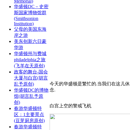
Memorial)
华盛顿DC－史密
斯国家博物馆群
(Smithsonion
Institution)
父母的美国东海
岸之游
美东创新六日豪
华游
华盛顿州与费城
philadelphia之旅
(飞羊在天原创)
政客的舞台-国会
大厦与白宫(胡言
今天的华盛顿是繁忙的.当我们在这儿休
乱予原创)
念.
华盛顿DC的博物
馆(胡言乱予原
创)
白宫上空的警戒飞机
春游华盛顿特
区：1主要景点
(豆芽厨房原创)
春游华盛顿特