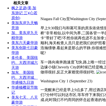
相关文章
枫之足迹(美,加
东游记 三)(心若
原创)
Niagara Fall City至Washington City (Septe
美加东岸九天畅
意游
早上9:30我们与和蔼可亲的房东依依惜
加、美东岸九天
桥"非常相似,以中间为界,二国各管一半
精华游
卡"带好了吧?不然你就再也进不去加拿
美东六天豪华游
顺利,海关检查人员只是把我们的护照看
美东创新七日豪
浩瀚缥缈,看起来是那么的平静,你很难
华游
呢?
多伦多、美国纽
车一路向南奔跑速度飞快,路上唯一经过的
约、大西洋城六
边缘小镇Cheverly City的时候
天游
做得很好,反正大家都觉得很好吃.
加东、美国纽
约、大西洋城、
Washington City 1 (September 23)
华盛顿九日游
华盛顿樱花节散
一觉醒来已经是早上9点多了,用过酒店
记
们7分钟可以到达市区,等车停下来我们
美东七天、八天
成.此时我们不约而同的怀念起香港的地
豪华游