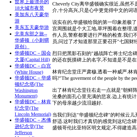
世界上最漂亮的
Cheverly City离华盛顿确实很近,虽然不
18大城市夜景
介,十分高兴,只是心中更觉得中文的词语是多
美加东八天豪华
游
说实在的,华盛顿给我的第一印象差极了
美东五天豪华游
宫周围就是个大工地,草坪围着在整理,
北美东部之旅--
作人员,警察都要进行严格的检查.我们
华盛顿（小刺猬
员,问过了才知道那里正要召开"七国财
原创）
华盛顿DC－国会
烈日把黑影石刻的"越战阵亡将士纪念碑
大厦(Capital Hill)
的还在抚摸碑上的名字,不知道是不是在
华盛顿DC－白宫
林肯纪念堂庄严肃穆,透着一种威严.林
(White House)
华盛顿DC－华盛
吗?"The goverment of the people by 
顿纪念塔(The
出了林肯纪念堂往右走一点就是"朝鲜阵亡
Washington
Monument)
沧桑的面孔心里充满的悲哀.边上有统计:
华盛顿DC－林肯
下的母亲越少流泪越好.
纪念堂(The
Lincoln Memorial)
当我们到达"华盛顿纪念碑"的时候云儿
华盛顿DC－杰佛
舒适.这时我们才真切的感觉到这纪念碑的
逊纪念堂(The
盛顿哥伦比亚特区明文规定,不得建造高
Jefferson