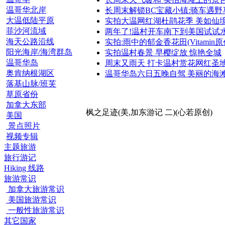
温哥华北岸
长周末解锁BC宝藏小镇:骑车遇野
大温低陆平原
实拍大温网红湖杜鹃花季 美如仙
菲沙河流域
两年了!温村开车南下到美国试试
海天公路沿线
实拍:雨中的郁金香花田(Vitamin原
阳光海岸/海湾群岛
实拍温村春景 早樱绽放 惊艳全城
温哥华岛
周末又雨天 打卡温村赏花网红圣
奥肯纳根湖区
温哥华岛六日五晚自驾 美丽的海
落基山脉/班芙
草原省份
加拿大东部
枫之足迹(美,加东游记 二)(心若原创)
美国
景点照片
视频专辑
主题旅游
旅行游记
Hiking 线路
旅游常识
加拿大旅游常识
美国旅游常识
一般性旅游常识
其它国家