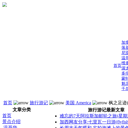
加
落
尼
温
维
首页
渥
多
蒙
魁
千
首页
旅行游记
美国 America
枫之足迹(
文章分类
旅行游记最新文章
首页
难忘的7天阿拉斯加邮轮之旅(星期
景点介绍
加西网友分享:七里瓦一日游(flyfis
温哥华
长周末天气暖和 实拍海滩上的景色