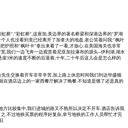
虹桥"."彩虹桥",这座加,美边界的著名桥梁和深港边界的"罗湖
一个人也没看到竟已经离开了加拿大的地盘.老公笑着问我:"枫叶
把护照和"枫叶卡"拿出来看了一看,才放心.在美国海关也非常
宽,我们一边飞奔一边观赏着尼亚加拉瀑布的源头--伊利湖.湖水
悬崖3米的速度不断的后退着,十年,二十年后这儿会是怎么样的
.二位先生交换着开车非常辛苦,加上路上休息时间我们到达华盛顿
餐馆了,就在酒店边上的一家西餐厅解决了晚餐.不知道是饿了还是真的
地方比较集中,我们进城的路又不熟所以决定不开车.酒店告诉我
了之.不过地铁买票的程序好复杂,幸亏地铁的工作人员帮忙才完
旧.