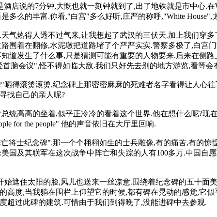
是酒店说的7分钟,大慨也就一刻钟就到了,出了地铁就是市中心.在White Hous
么的丰富.你看,"白宫"多么好听,庄严的称呼,"White Hous
.天气热得人透不过气来,让我想起了武汉的三伏天.加上我们穿多
道路围着在翻修,水泥墩把道路堵了个严严实实.警察多极了,白宫
不知道发生了什么事,只是猜测可能有重要的人物要来.后来在侧
经首脑会议",怪不得如临大敌.我们只好先去别的地方游览,看等会
"晒得滚烫滚烫,纪念碑上那密密麻麻的死难者名字看得让人心往
寻找自己的亲人呢?
肯总统高高的坐着,似乎正冷冷的看着这个世界.他在想什么呢?现
the people for the people" 他的声音依旧在大厅里回响.
将士纪念碑".那一个个栩栩如生的士兵雕像,有的痛苦,有的惊惶,
美国及其联军在这次战争中阵亡和失踪的人有100多万.中国自愿军呢
开始遮住太阳的脸,风儿也送来一丝凉意.围绕着纪念碑的五十面
高度,当我躺在围栏上仰望它的时候,都有碑在晃动的感觉,它似乎直
度超过此碑的建筑.可惜由于我们到得晚了,没能进碑中去参观.