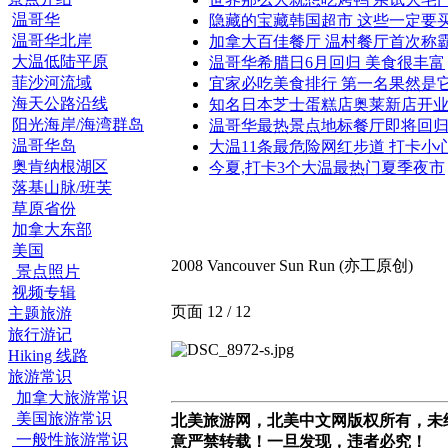
温哥华
隐藏的宝藏韩国超市 这些一定要
温哥华北岸
加拿大百佳餐厅 温村餐厅首次称
大温低陆平原
温哥华希腊日6月回归 美食很丰富
菲沙河流域
宜家必吃美食排行 第一名果然是
海天公路沿线
知名日本芝士蛋糕店奥莱新店开
阳光海岸/海湾群岛
温哥华最热景点地标餐厅即将回
温哥华岛
大温11条最危险网红步道 打卡小
奥肯纳根湖区
今夏,打卡3个大温最热门夏季夜市
落基山脉/班芙
草原省份
加拿大东部
美国
2008 Vancouver Sun Run (亦工原创)
景点照片
视频专辑
页面 12 / 12
主题旅游
旅行游记
Hiking 线路
旅游常识
加拿大旅游常识
美国旅游常识
北美旅游网，北美中文网版权所有，未
一般性旅游常识
意严禁转载！一旦发现，违者必究！