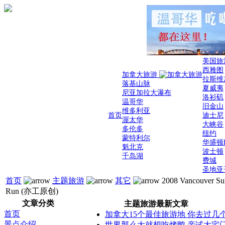
美国旅
西雅图
加拿大旅游
拉斯维
落基山脉
夏威夷
尼亚加拉大瀑布
洛衫矶
温哥华
旧金山
维多利亚
首页
迪士尼
渥太华
大峡谷
多伦多
纽约
蒙特利尔
华盛顿
魁北克
波士顿
千岛湖
费城
圣地亚
首页
主题旅游
其它
2008 Vancouver Su
Run (亦工原创)
文章分类
主题旅游最新文章
首页
加拿大15个最佳旅游地 你去过几
景点介绍
世界那么大就想吃烤鸭 亲试大宅