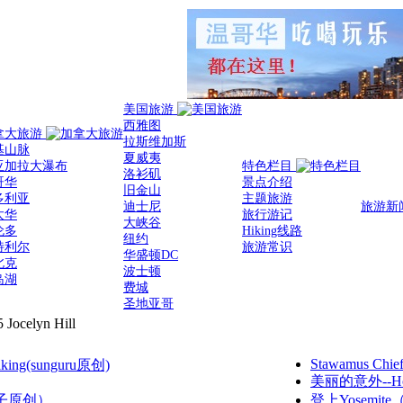
美国旅游
西雅图
拿大旅游
拉斯维加斯
基山脉
夏威夷
亚加拉大瀑布
特色栏目
洛衫矶
哥华
景点介绍
旧金山
多利亚
主题旅游
迪士尼
旅游新
太华
旅行游记
大峡谷
伦多
Hiking线路
纽约
特利尔
旅游常识
华盛顿DC
北克
波士顿
岛湖
费城
圣地亚哥
 Jocelyn Hill
Stawamus Chie
Hiking(sunguru原创)
美丽的意外--How
（叶子原创）
登上Yosemit