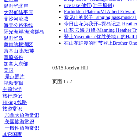
rice lake 健行(叶子原创)
温哥华北岸
Forbidden Plateau/Mt Albert Edward
大温低陆平原
看见山的影子--singing pass,music
菲沙河流域
今日山花为我开--探岛记之 Heather M
海天公路沿线
山花 云海 群峰-Manning Heather Tra
阳光海岸/海湾群岛
登上Yosemite（优胜美地）的Half 
温哥华岛
在山花烂漫的时节登上Brother One
奥肯纳根湖区
落基山脉/班芙
草原省份
加拿大东部
03/15 Jocelyn Hill
美国
景点照片
页面 1 / 2
视频专辑
主题旅游
旅行游记
Hiking 线路
旅游常识
加拿大旅游常识
美国旅游常识
一般性旅游常识
其它国家