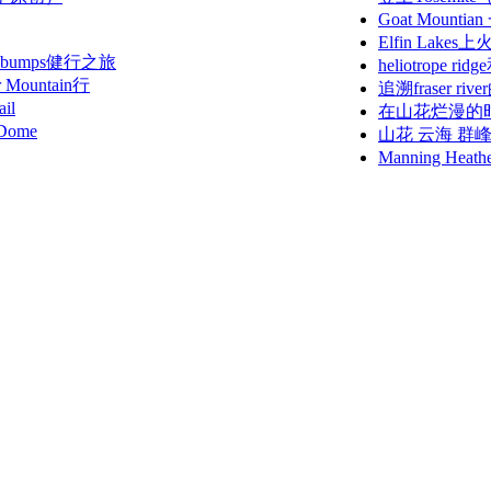
Goat Mounti
Elfin La
al bumps健行之旅
heliotrope r
ountain行
追溯fraser ri
il
在山花烂漫的时节登
Dome
山花 云海 群峰-Man
Manning H