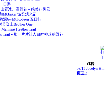
an 一日游
kes上火山看冰川赏野花－绝美的风景
idge和Mt.baker 游览观光记
ver的源头-Mt.Robson 五日行
上Brother One
ning Heather Trail
eather Trail－那一片片让人目醉神迷的野花
跳转
03/15 Jocelyn Hill
页面 2