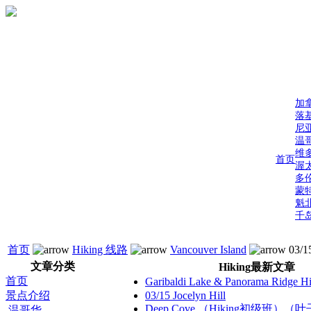
加
落
尼
温
维
首页
渥
多
蒙
魁
千
首页
Hiking 线路
Vancouver Island
03/15
文章分类
Hiking最新文章
首页
Garibaldi Lake & Panorama Ridge 
景点介绍
03/15 Jocelyn Hill
Deep Cove （Hiking初级班）
温哥华