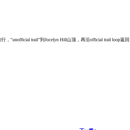
，"unofficial trail"到Jocelyn Hill山顶，再沿official 