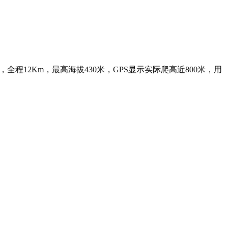
trail loop返回，全程12Km，最高海拔430米，GPS显示实际爬高近800米，用