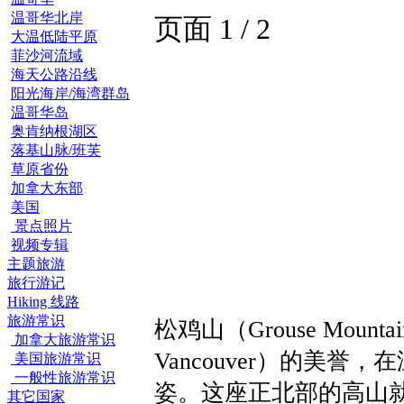
温哥华北岸
页面 1 / 2
大温低陆平原
菲沙河流域
海天公路沿线
阳光海岸/海湾群岛
温哥华岛
奥肯纳根湖区
落基山脉/班芙
草原省份
加拿大东部
美国
景点照片
视频专辑
主题旅游
旅行游记
Hiking 线路
旅游常识
松鸡山（Grouse Mount
加拿大旅游常识
Vancouver）的美
美国旅游常识
一般性旅游常识
姿。这座正北部的高山
其它国家