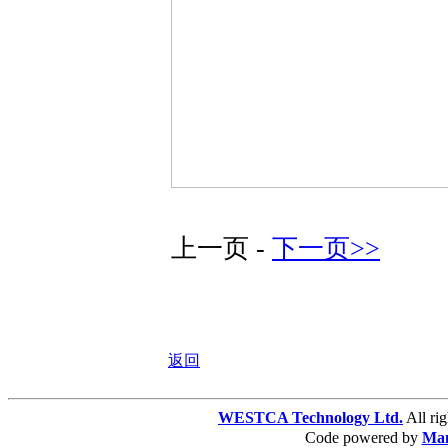
上一页 -
下一页>>
返回
WESTCA Technology Ltd.
All 
Code powered by
Ma