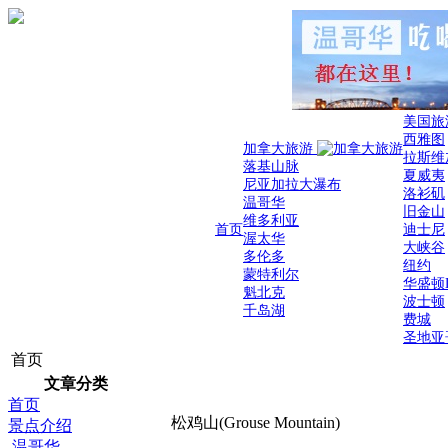
美国旅
西雅图
加拿大旅游
拉斯维
落基山脉
夏威夷
尼亚加拉大瀑布
洛衫矶
温哥华
旧金山
维多利亚
首页
迪士尼
渥太华
大峡谷
多伦多
纽约
蒙特利尔
华盛顿
魁北克
波士顿
千岛湖
费城
圣地亚
首页
文章分类
首页
松鸡山(Grouse Mountain)
景点介绍
温哥华