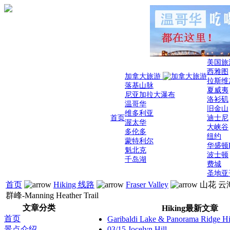
美国旅
西雅图
加拿大旅游
拉斯维
落基山脉
夏威夷
尼亚加拉大瀑布
洛衫矶
温哥华
旧金山
维多利亚
首页
迪士尼
渥太华
大峡谷
多伦多
纽约
蒙特利尔
华盛顿
魁北克
波士顿
千岛湖
费城
圣地亚
首页
Hiking 线路
Fraser Valley
山花 云
群峰-Manning Heather Trail
文章分类
Hiking最新文章
首页
Garibaldi Lake & Panorama Ridge 
景点介绍
03/15 Jocelyn Hill