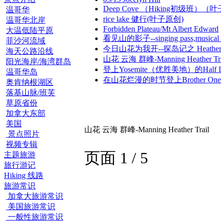
Deep Cove （Hiking初级班）
温哥华
rice lake 健行(叶子原创)
温哥华北岸
Forbidden Plateau/Mt Albert Edward
大温低陆平原
看见山的影子--singing pass,music
菲沙河流域
今日山花为我开--探岛记之 Heather M
海天公路沿线
山花 云海 群峰-Manning Heather Tra
阳光海岸/海湾群岛
登上Yosemite（优胜美地）的Half 
温哥华岛
在山花烂漫的时节登上Brother One
奥肯纳根湖区
落基山脉/班芙
草原省份
加拿大东部
美国
山花 云海 群峰-Manning Heather Trail
景点照片
视频专辑
页面 1 / 5
主题旅游
旅行游记
Hiking 线路
旅游常识
加拿大旅游常识
美国旅游常识
一般性旅游常识