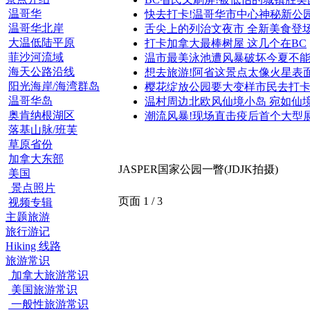
温哥华
快去打卡!温哥华市中心神秘新公
温哥华北岸
舌尖上的列治文夜市 全新美食登
大温低陆平原
打卡加拿大最棒树屋 这几个在BC
菲沙河流域
温市最美泳池遭风暴破坏今夏不
海天公路沿线
想去旅游!阿省这景点太像火星表
阳光海岸/海湾群岛
樱花绽放公园要大变样市民去打
温哥华岛
温村周边北欧风仙境小岛 宛如仙
奥肯纳根湖区
潮流风暴!现场直击疫后首个大型
落基山脉/班芙
草原省份
加拿大东部
JASPER国家公园一瞥(JDJK拍摄)
美国
景点照片
页面 1 / 3
视频专辑
主题旅游
旅行游记
Hiking 线路
旅游常识
加拿大旅游常识
美国旅游常识
一般性旅游常识