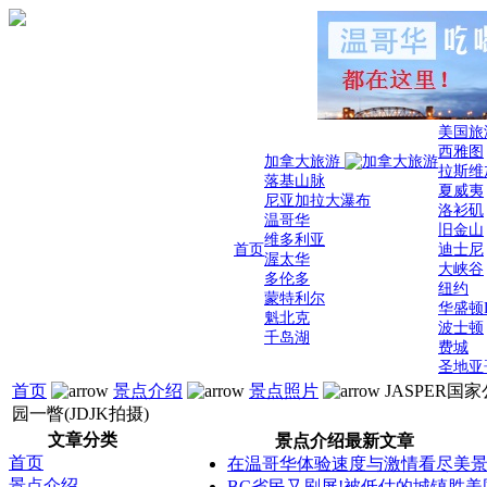
美国旅
西雅图
加拿大旅游
拉斯维
落基山脉
夏威夷
尼亚加拉大瀑布
洛衫矶
温哥华
旧金山
维多利亚
首页
迪士尼
渥太华
大峡谷
多伦多
纽约
蒙特利尔
华盛顿
魁北克
波士顿
千岛湖
费城
圣地亚
首页
景点介绍
景点照片
JASPER国家
园一瞥(JDJK拍摄)
文章分类
景点介绍最新文章
首页
在温哥华体验速度与激情看尽美
景点介绍
BC省民又刷屏!被低估的城镇胜美