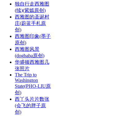
独自行走西雅图
(续)(紫嫣原创)
西雅图的圣诞村
庄(蔚蓝手札原
创)
西雅图印象(墨子
原创)
西雅图风景
(dogbaba原创)
华盛顿西雅图几
张照片
The Trip to
Washington
State(PHO-LIU原
创)
西丫头片片数张
(会飞的胖子原
创)