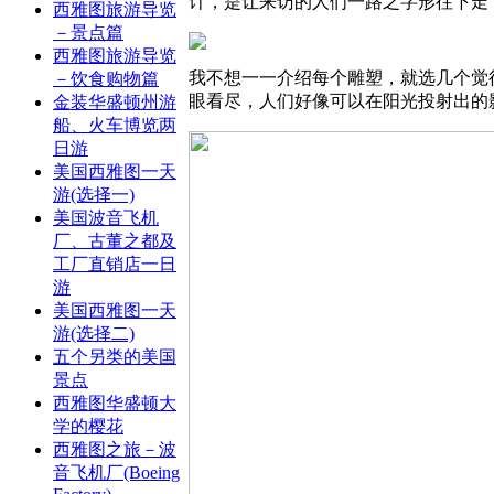
计，是让来访的人们一路之字形往下走
西雅图旅游导览
－景点篇
西雅图旅游导览
我不想一一介绍每个雕塑，就选几个觉得有
－饮食购物篇
眼看尽，人们好像可以在阳光投射出的
金装华盛顿州游
船、火车博览两
日游
美国西雅图一天
游(选择一)
美国波音飞机
厂、古董之都及
工厂直销店一日
游
美国西雅图一天
游(选择二)
五个另类的美国
景点
西雅图华盛顿大
学的樱花
西雅图之旅－波
音飞机厂(Boeing