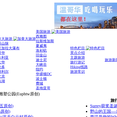
美国旅游
西雅图
拿大旅游
拉斯维加斯
基山脉
夏威夷
亚加拉大瀑布
特色栏目
洛衫矶
哥华
景点介绍
旧金山
多利亚
主题旅游
迪士尼
旅游新
太华
旅行游记
大峡谷
伦多
Hiking线路
纽约
特利尔
旅游常识
华盛顿DC
北克
波士顿
岛湖
费城
圣地亚哥
塑公园(Euphtw原创)
旅
五原创)
Surrey获奖圣
h原创)
野山的王国----N
(蓝天白云好原创)
西温哥华的Whyte