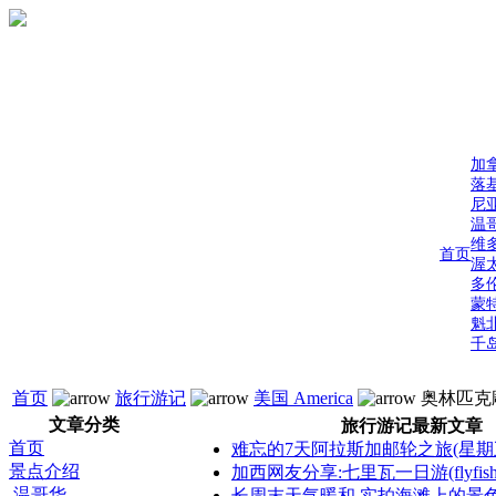
加
落
尼
温
维
首页
渥
多
蒙
魁
千
首页
旅行游记
美国 America
奥林匹克雕
文章分类
旅行游记最新文章
首页
难忘的7天阿拉斯加邮轮之旅(星期
景点介绍
加西网友分享:七里瓦一日游(flyfis
温哥华
长周末天气暖和 实拍海滩上的景色