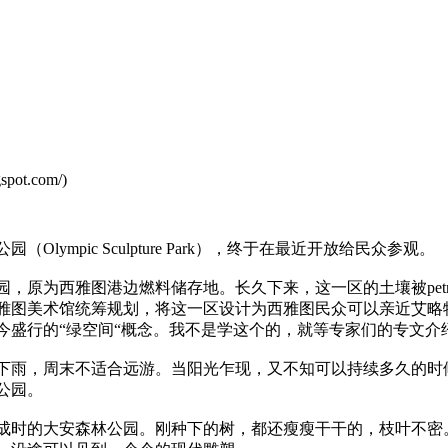
spot.com/)
ympic Sculpture Park），终于在最近开放给民众参观。
原为西雅图港边燃料储存地。长久下来，这一区的土壤被petro
由西雅图美术馆统筹规划，将这一区设计为西雅图民众可以亲近艾
今盛行的“绿空间“概念。我不是学这个的，就等专家们的专文介
下雨，周末不适合远游。当阳光乍现，又不知可以持续多久的时
公园。
成时的大安森林公园。刚种下的树，都还瘦瘦干干的，枝叶不密