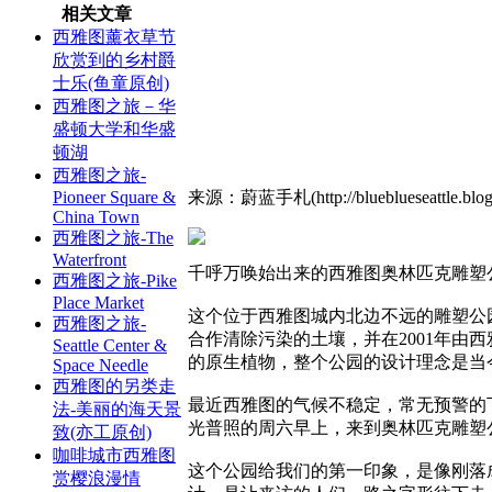
相关文章
西雅图薰衣草节
欣赏到的乡村爵
士乐(鱼童原创)
西雅图之旅－华
盛顿大学和华盛
顿湖
西雅图之旅-
Pioneer Square &
来源：蔚蓝手札(http://blueblueseattle.blog
China Town
西雅图之旅-The
Waterfront
千呼万唤始出来的西雅图奥林匹克雕塑公园（Ol
西雅图之旅-Pike
Place Market
这个位于西雅图城内北边不远的雕塑公园，
西雅图之旅-
合作清除污染的土壤，并在2001年
Seattle Center &
的原生植物，整个公园的设计理念是当
Space Needle
西雅图的另类走
最近西雅图的气候不稳定，常无预警的
法-美丽的海天景
光普照的周六早上，来到奥林匹克雕塑
致(亦工原创)
咖啡城市西雅图
这个公园给我们的第一印象，是像刚落
赏樱浪漫情