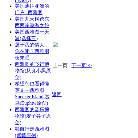
Factory)
美国通往亚洲的
门户--西雅图
美国九天横跨东
西两岸遨游之旅
美国西雅图一天
游(选择三)
属于我的情人，
你在哪？西雅图
夜未眠
西雅图的飞行博
上一页 -
下一页>>
物馆(从良小黑原
创)
希望鸟也看得懂
英文—西雅图
返回
Spencer Island 赏
鸟(Euphtw原创)
西雅图的音乐博
物馆(麦子谷子原
创)
独自行走西雅图
(紫嫣原创)