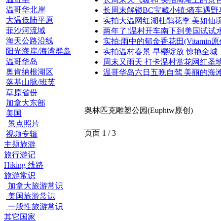
温哥华北岸
长周末解锁BC宝藏小镇:骑车遇野
大温低陆平原
实拍大温网红湖杜鹃花季 美如仙
菲沙河流域
两年了!温村开车南下到美国试试
海天公路沿线
实拍:雨中的郁金香花田(Vitamin原
阳光海岸/海湾群岛
实拍温村春景 早樱绽放 惊艳全城
温哥华岛
周末又雨天 打卡温村赏花网红圣
奥肯纳根湖区
温哥华岛六日五晚自驾 美丽的海
落基山脉/班芙
草原省份
加拿大东部
奥林匹克雕塑公园(Euphtw原创)
美国
景点照片
页面 1 / 3
视频专辑
主题旅游
旅行游记
Hiking 线路
旅游常识
加拿大旅游常识
美国旅游常识
一般性旅游常识
其它国家