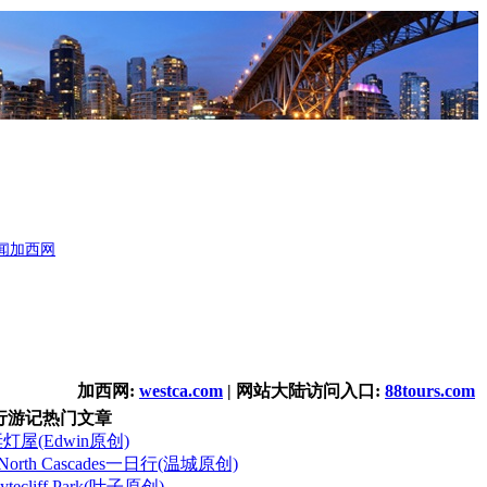
闻
加西网
加西网:
westca.com
| 网站大陆访问入口:
88tours.com
行游记热门文章
诞灯屋(Edwin原创)
orth Cascades一日行(温城原创)
cliff Park(叶子原创)