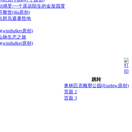
别感受:一个遥远陌生的金发国度
世(illa原创)
岛群岛避暑胜地
indtalker原创)
山脉生态之旅
indtalker原创)
跳转
奥林匹克雕塑公园(Euphtw原创)
页面 2
页面 3