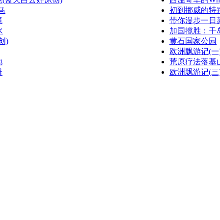
马
初到挪威的特
境
带你漫步一日苏黎
水
加国揽胜：千
创)
黄石国家公园
欧洲飘游记(一)(w
地
荒原疗法落基
滩
欧洲飘游记(三)(w