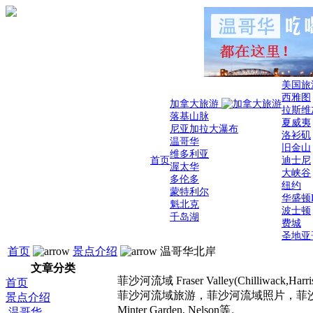
美国旅
西雅图
加拿大旅游
拉斯维
落基山脉
夏威夷
尼亚加拉大瀑布
洛衫矶
温哥华
旧金山
维多利亚
首页
迪士尼
渥太华
大峡谷
多伦多
纽约
蒙特利尔
华盛顿
魁北克
波士顿
千岛湖
费城
圣地亚
首页
景点介绍
温哥华北岸
文章分类
菲沙河流域 Fraser Valley(Chilliwack,Harri
首页
菲沙河流域旅游，菲沙河流域照片，菲沙河流域风光，菲
景点介绍
Minter Garden, Nelson等。
温哥华