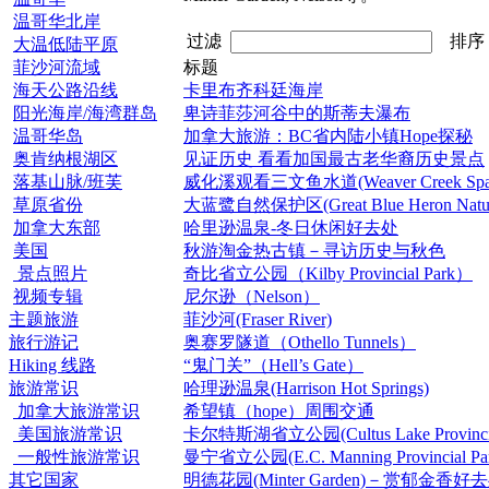
温哥华北岸
过滤
排
大温低陆平原
菲沙河流域
标题
海天公路沿线
卡里布齐科廷海岸
阳光海岸/海湾群岛
卑诗菲莎河谷中的斯蒂夫瀑布
温哥华岛
加拿大旅游：BC省内陆小镇Hope探秘
奥肯纳根湖区
见证历史 看看加国最古老华裔历史景点
落基山脉/班芙
威化溪观看三文鱼水道(Weaver Creek Spawn
草原省份
大蓝鹭自然保护区(Great Blue Heron Nature
加拿大东部
哈里逊温泉-冬日休闲好去处
美国
秋游淘金热古镇－寻访历史与秋色
景点照片
奇比省立公园（Kilby Provincial Park）
视频专辑
尼尔逊（Nelson）
主题旅游
菲沙河(Fraser River)
旅行游记
奥赛罗隧道（Othello Tunnels）
Hiking 线路
“鬼门关”（Hell’s Gate）
旅游常识
哈理逊温泉(Harrison Hot Springs)
加拿大旅游常识
希望镇（hope）周围交通
美国旅游常识
卡尔特斯湖省立公园(Cultus Lake Provincial
一般性旅游常识
曼宁省立公园(E.C. Manning Provincial Pa
其它国家
明德花园(Minter Garden)－赏郁金香好