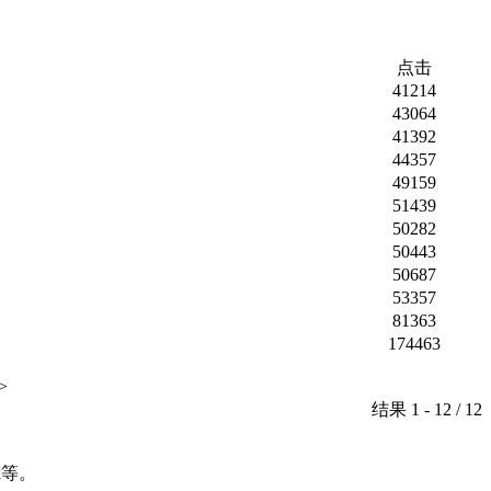
点击
41214
43064
41392
44357
49159
51439
50282
50443
50687
53357
81363
174463
>
结果 1 - 12 / 12
rk等。