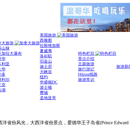
美国旅游
西雅图
拿大旅游
拉斯维加斯
基山脉
夏威夷
亚加拉大瀑布
特色栏目
洛衫矶
哥华
景点介绍
旧金山
多利亚
主题旅游
迪士尼
旅游新
太华
旅行游记
大峡谷
伦多
Hiking线路
纽约
特利尔
旅游常识
华盛顿DC
北克
波士顿
岛湖
费城
圣地亚哥
光，大西洋省份景点，爱德华王子岛省(Prince Edward Isla