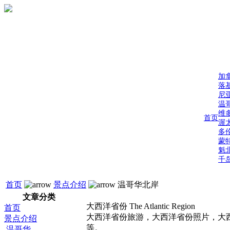
加
落
尼
温
维
首页
渥
多
蒙
魁
千
首页
景点介绍
温哥华北岸
文章分类
大西洋省份 The Atlantic Region
首页
大西洋省份旅游，大西洋省份照片，大西洋省份风
景点介绍
等。
温哥华