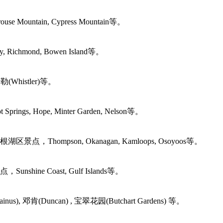
ntain, Cypress Mountain等。
d, Bowen Island等。
istler)等。
Hope, Minter Garden, Nelson等。
son, Okanagan, Kamloops, Osoyoos等。
Coast, Gulf Islands等。
Duncan) , 宝翠花园(Butchart Gardens) 等。