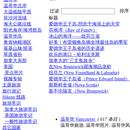
温哥华北岸
过滤
排
大温低陆平原
菲沙河流域
标题
海天公路沿线
爱德华王子岛-憩息于海浪上的天堂
阳光海岸/海湾群岛
芬地湾（Bay of Fundy）
温哥华岛
冰山的海洋——纽芬兰省
奥肯纳根湖区
好美！布雷顿角岛摘全球最佳岛屿季军
落基山脉/班芙
爱德华王子岛省的历史遗迹
草原省份
欢乐的港口－哈利法克斯
加拿大东部
加拿大的“三文鱼故乡”
美国
在New Brunswick观海潮品龙虾
景点照片
纽芬兰 (New Foundland & Labrador)
视频专辑
爱德华王子岛省（Prince Edward Island）
主题旅游
新斯科舍省 (Nova Scotia)
旅行游记
新不伦瑞克（New Brunswick)
Hiking 线路
旅游常识
加拿大旅游常识
美国旅游常识
温哥华 Vancouver
( 617 条目 )
一般性旅游常识
温哥华旅游, 温哥华照片, 温哥华风光, 温哥华景点
其它国家